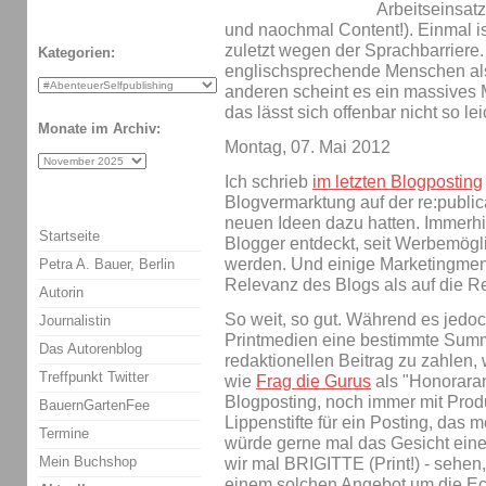
Arbeitseinsat
und naochmal Content!). Einmal is
zuletzt wegen der Sprachbarriere.
Kategorien:
englischsprechende Menschen al
anderen scheint es ein massives 
das lässt sich offenbar nicht so lei
Monate im Archiv:
Montag, 07. Mai 2012
Ich schrieb
im letzten Blogposting
Blogvermarktung auf der re:public
neuen Ideen dazu hatten. Immerhi
Startseite
Blogger entdeckt, seit Werbemögl
werden. Und einige Marketingmen
Petra A. Bauer, Berlin
Relevanz des Blogs als auf die R
Autorin
So weit, so gut. Während es jedoch 
Journalistin
Printmedien eine bestimmte Summ
Das Autorenblog
redaktionellen Beitrag zu zahlen, 
Treffpunkt Twitter
wie
Frag die Gurus
als "Honoraran
Blogposting, noch immer mit Pro
BauernGartenFee
Lippenstifte für ein Posting, das m
Termine
würde gerne mal das Gesicht eine
Mein Buchshop
wir mal BRIGITTE (Print!) - sehen
einem solchen Angebot um die Ec