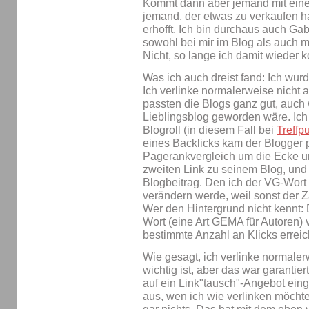
Kommt dann aber jemand mit einem
jemand, der etwas zu verkaufen h
erhofft. Ich bin durchaus auch Ga
sowohl bei mir im Blog als auch
Nicht, so lange ich damit wieder k
Was ich auch dreist fand: Ich wur
Ich verlinke normalerweise nicht 
passten die Blogs ganz gut, auch 
Lieblingsblog geworden wäre. Ich 
Blogroll (in diesem Fall bei
Treffp
eines Backlicks kam der Blogger p
Pagerankvergleich um die Ecke und
zweiten Link zu seinem Blog, und 
Blogbeitrag. Den ich der VG-Wort 
verändern werde, weil sonst der Zä
Wer den Hintergrund nicht kennt: 
Wort (eine Art GEMA für Autoren) v
bestimmte Anzahl an Klicks erreic
Wie gesagt, ich verlinke normaler
wichtig ist, aber das war garantier
auf ein Link"tausch"-Angebot eing
aus, wen ich wie verlinken möcht