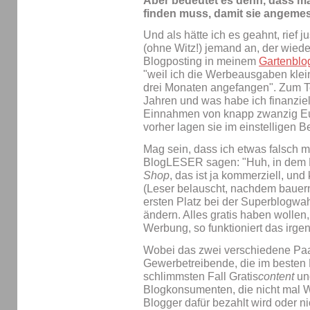
Aber bedeutet es denn, dass m
finden muss, damit sie angemes
Und als hätte ich es geahnt, rief 
(ohne Witz!) jemand an, der wieder
Blogposting in meinem
Gartenblo
"weil ich die Werbeausgaben klein
drei Monaten angefangen". Zum Te
Jahren und was habe ich finanzie
Einnahmen von knapp zwanzig Euro
vorher lagen sie im einstelligen B
Mag sein, dass ich etwas falsch 
BlogLESER sagen: "Huh, in dem B
Shop
, das ist ja kommerziell, und
(Leser belauscht, nachdem bauern
ersten Platz bei der Superblogwah
ändern. Alles gratis haben wollen
Werbung, so funktioniert das irge
Wobei das zwei verschiedene Paa
Gewerbetreibende, die im besten 
schlimmsten Fall Gratis
content
und
Blogkonsumenten, die nicht mal
Blogger dafür bezahlt wird oder n