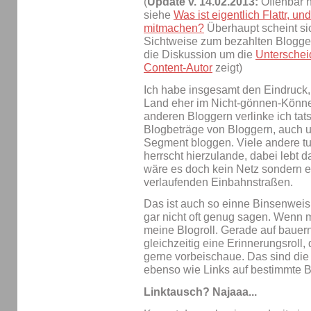
(
Update v. 14.02.2013:
Offenbar h
siehe
Was ist eigentlich Flattr, u
mitmachen?
Überhaupt scheint sic
Sichtweise zum bezahlten Blogge
die Diskussion um die
Unterschei
Content-Autor
zeigt)
Ich habe insgesamt den Eindruck
Land eher im Nicht-gönnen-Können
anderen Bloggern verlinke ich tats
Blogbeträge von Bloggern, auch u
Segment bloggen. Viele andere tu
herrscht hierzulande, dabei lebt d
wäre es doch kein Netz sondern e
verlaufenden Einbahnstraßen.
Das ist auch so einne Binsenweish
gar nicht oft genug sagen. Wenn mi
meine Blogroll. Gerade auf bauern
gleichzeitig eine Erinnerungsroll,
gerne vorbeischaue. Das sind die 
ebenso wie Links auf bestimmte B
Linktausch? Najaaa...