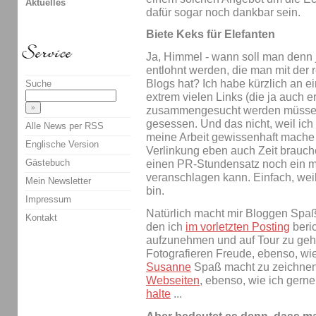
Aktuelles
dafür sogar noch dankbar sein.
Biete Keks für Elefanten
Ja, Himmel - wann soll man denn j
entlohnt werden, die man mit der 
Blogs hat? Ich habe kürzlich an e
Suche
extrem vielen Links (die ja auch 
zusammengesucht werden müssen
gesessen. Und das nicht, weil ich
Alle News per RSS
meine Arbeit gewissenhaft mache
Englische Version
Verlinkung eben auch Zeit brauche
Gästebuch
einen PR-Stundensatz noch ein m
veranschlagen kann. Einfach, weil
Mein Newsletter
bin.
Impressum
Natürlich macht mir Bloggen Spa
Kontakt
den ich
im vorletzten Posting
beri
aufzunehmen und auf Tour zu ge
Fotografieren Freude, ebenso, wi
Susanne
Spaß macht zu zeichnen
Webseiten
, ebenso, wie ich gern
halte
...