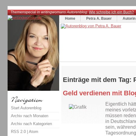
Themenspecial in
writingwomans Autorenblog
:
Wie schreibe ich ein Buch?
Home
Petra A. Bauer
Autorin
Einträge mit dem Tag: 
Geld verdienen mit Blo
Eigentlich hät
Start Autorenblog
meines vorlet
müssen reden!
Archiv nach Monaten
in Deutschlan
Archiv nach Kategorien
sein, während
RSS 2.0
|
Atom
Tagesordnung 