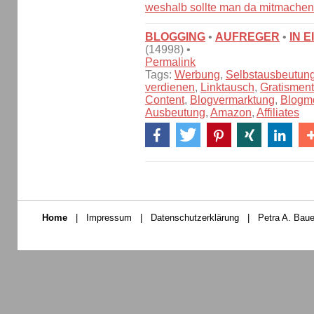
weshalb sollte man da mitmache
BLOGGING
•
AUFREGER
•
IN 
(14998) •
Permalink
Tags:
Werbung
,
Selbstausbeutun
verdienen
,
Linktausch
,
Gratismenta
Content
,
Blogvermarktung
,
Blogmo
Ausbeutung
,
Amazon
,
Affiliates
Home
|
Impressum
|
Datenschutzerklärung
|
Petra A. Baue