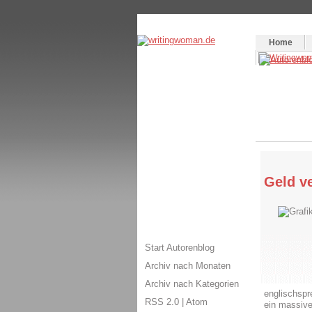
Themenspecial in
writingwomans Autorenbl
Home
Geld v
Start Autorenblog
Archiv nach Monaten
Archiv nach Kategorien
englischspr
RSS 2.0
|
Atom
ein massive