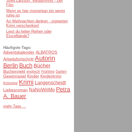
Stieg Larsson: Verdammnis - Der
Film
Wenn es hier momentan ein wenig
ruhig ist
An Weihnachten denken - signierten
Krimi verschenken!
Liest du lieber Reihen oder
Einzelbände?
Häufigste Tags:
Adventskalender
ALBATROS
Autorin
Arbeitsfortschritt
Berlin
Buch
Bücher
Buchprojekt
englisch
Frühling
Garten
Gewinnspiel
Kinder
Kinderkrimi
Krimi
Langenscheidt
Kolumne
Petra
NaNoWriMo
Liebesroman
A. Bauer
mehr Tags ...