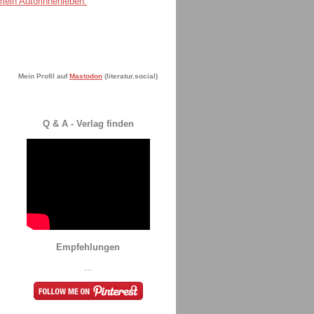
Mein Profil auf
Mastodon
(literatur.social)
Q & A - Verlag finden
Empfehlungen
...