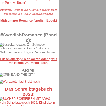
Mittsommer-Romanze von Katarina Andersson-Wallin
(Pseudonym von Petra A. Bauer) hier kaufen.
Midsummer-Romance (english Ebook)
#SwedishRomance (Band
2):
Lussekattertage hier kaufen oder gratis
mit Kindle Unlimited lesen.
KRIMI:
Das Schreibtagebuch
2023: