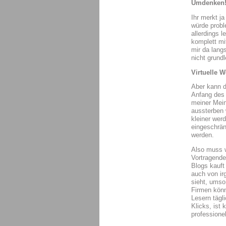
Umdenken
Ihr merkt j
würde probl
allerdings l
komplett mi
mir da lang
nicht grund
Virtuelle 
Aber kann d
Anfang des 
meiner Mein
aussterben 
kleiner wer
eingeschrän
werden.
Also muss w
Vortragende
Blogs kauft
auch von i
sieht, ums
Firmen könn
Lesern tägl
Klicks, ist
professionel