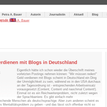
og
:
Wie schreibe ich ein Buch?
Petra A. Bauer
Autorin
Journalistin
Aktuell
Blog
erdienen mit Blogs in Deutschland
Eigentlich hätte ich schon wieder die Überschrift meines
vorletzten Postings nehmen können: "Wir müssen reden!"
Geld verdienen mit Blogs scheint in Deutschland ein Ding
der Unmöglichkeit zu sein, während es in den USA durchaus
an der Tagesordnung ist - entsprechenden Arbeitseinsatz
vorausgesetzt (Content, Content und naochmal Content!).
Einmal ist es ein Reichweitenproblem, nicht zuletzt wegen
der Sprachbarriere. Es gibt einfach mehr
echende Menschen als deutschsprachige. Aber zum anderen scheint es
s Mentalitätsproblem zu geben - und das lässt sich offenbar nicht so