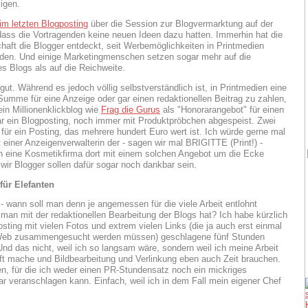
tigen.
im letzten Blogposting
über die Session zur Blogvermarktung auf der
 dass die Vortragenden keine neuen Ideen dazu hatten. Immerhin hat die
haft die Blogger entdeckt, seit Werbemöglichkeiten in Printmedien
den. Und einige Marketingmenschen setzen sogar mehr auf die
s Blogs als auf die Reichweite.
gut. Während es jedoch völlig selbstverständlich ist, in Printmedien eine
umme für eine Anzeige oder gar einen redaktionellen Beitrag zu zahlen,
ein Millionenklickblog wie
Frag die Gurus
als "Honorarangebot" für einen
ar ein Blogposting, noch immer mit Produktpröbchen abgespeist. Zwei
e für ein Posting, das mehrere hundert Euro wert ist. Ich würde gerne mal
 einer Anzeigenverwalterin der - sagen wir mal BRIGITTE (Print!) -
 eine Kosmetikfirma dort mit einem solchen Angebot um die Ecke
wir Blogger sollen dafür sogar noch dankbar sein.
für Elefanten
- wann soll man denn je angemessen für die viele Arbeit entlohnt
 man mit der redaktionellen Bearbeitung der Blogs hat? Ich habe kürzlich
sting mit vielen Fotos und extrem vielen Links (die ja auch erst einmal
Web zusammengesucht werden müssen) geschlagene fünf Stunden
nd das nicht, weil ich so langsam wäre, sondern weil ich meine Arbeit
t mache und Bildbearbeitung und Verlinkung eben auch Zeit brauchen.
n, für die ich weder einen PR-Stundensatz noch ein mickriges
ar veranschlagen kann. Einfach, weil ich in dem Fall mein eigener Chef