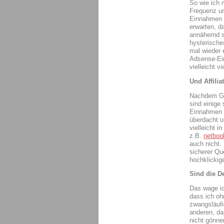
So wie ich 
Frequenz un
Einnahmen n
erwarten, d
annähernd s
hysterische
mal wieder e
Adsense-Ein
vielleicht 
Und Affilia
Nachdem Goo
sind einige
Einnahmen s
überdacht u
vielleicht 
z.B.
netboo
auch nicht.
sicherer Qu
hochklickig
Sind die 
Das wage ich
dass ich oh
zwangsläufi
anderen, da
nicht gönne