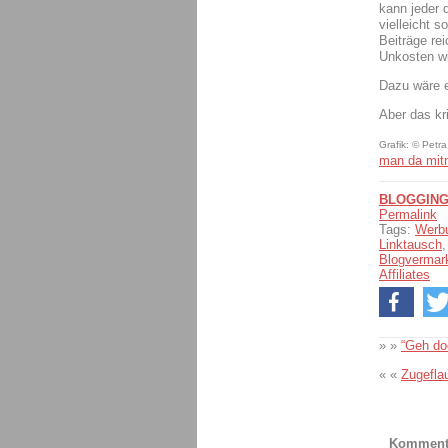
kann jeder 
vielleicht 
Beiträge re
Unkosten wi
Dazu wäre e
Aber das kr
Grafik: © Petr
man da mi
BLOGGIN
Permalink
Tags:
Werb
Linktausch
Blogvermar
Affiliates
» »
“Geh do
« «
Zugefla
Komment