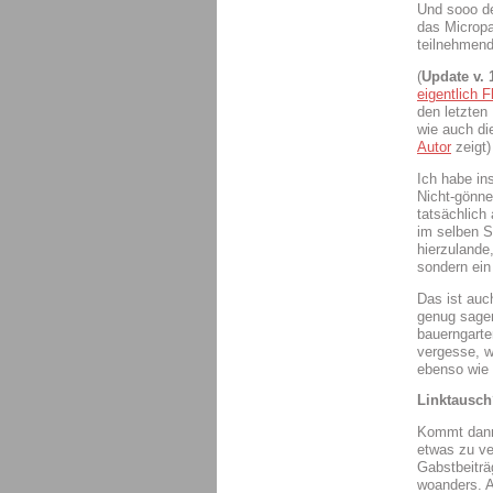
Und sooo de
das Micropa
teilnehmend
(
Update v. 
eigentlich 
den letzten
wie auch di
Autor
zeigt)
Ich habe in
Nicht-gönne
tatsächlich
im selben S
hierzulande
sondern ein
Das ist auc
genug sagen
bauerngarten
vergesse, w
ebenso wie 
Linktausch
Kommt dann 
etwas zu ve
Gabstbeiträ
woanders. A