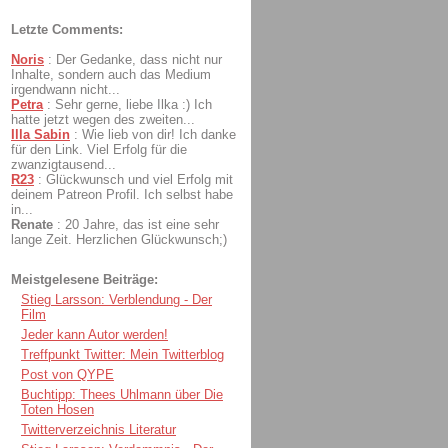
Letzte Comments:
Noris
:
Der Gedanke, dass nicht nur
Inhalte, sondern auch das Medium
irgendwann nicht...
Petra
:
Sehr gerne, liebe Ilka :) Ich
hatte jetzt wegen des zweiten...
Illa Sabin
:
Wie lieb von dir! Ich danke
für den Link. Viel Erfolg für die
zwanzigtausend...
R23
:
Glückwunsch und viel Erfolg mit
deinem Patreon Profil. Ich selbst habe
in...
Renate
:
20 Jahre, das ist eine sehr
lange Zeit. Herzlichen Glückwunsch;)
Meistgelesene Beiträge:
Stieg Larsson: Verblendung - Der
Film
Jeder kann Autor werden!
Treffpunkt Twitter: Mein Twitterblog
Post von QYPE
Buchtipp: Thees Uhlmann über Die
Toten Hosen
Twitterverzeichnis Literatur