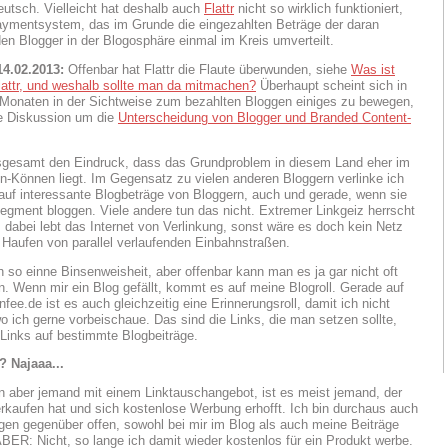
utsch. Vielleicht hat deshalb auch
Flattr
nicht so wirklich funktioniert,
ymentsystem, das im Grunde die eingezahlten Beträge der daran
en Blogger in der Blogosphäre einmal im Kreis umverteilt.
14.02.2013:
Offenbar hat Flattr die Flaute überwunden, siehe
Was ist
Flattr, und weshalb sollte man da mitmachen?
Überhaupt scheint sich in
 Monaten in der Sichtweise zum bezahlten Bloggen einiges zu bewegen,
e Diskussion um die
Unterscheidung von Blogger und Branded Content-
sgesamt den Eindruck, dass das Grundproblem in diesem Land eher im
n-Können liegt. Im Gegensatz zu vielen anderen Bloggern verlinke ich
 auf interessante Blogbeträge von Bloggern, auch und gerade, wenn sie
egment bloggen. Viele andere tun das nicht. Extremer Linkgeiz herrscht
, dabei lebt das Internet von Verlinkung, sonst wäre es doch kein Netz
 Haufen von parallel verlaufenden Einbahnstraßen.
h so einne Binsenweisheit, aber offenbar kann man es ja gar nicht oft
. Wenn mir ein Blog gefällt, kommt es auf meine Blogroll. Gerade auf
fee.de ist es auch gleichzeitig eine Erinnerungsroll, damit ich nicht
o ich gerne vorbeischaue. Das sind die Links, die man setzen sollte,
Links auf bestimmte Blogbeiträge.
? Najaaa...
aber jemand mit einem Linktauschangebot, ist es meist jemand, der
rkaufen hat und sich kostenlose Werbung erhofft. Ich bin durchaus auch
gen gegenüber offen, sowohl bei mir im Blog als auch meine Beiträge
BER: Nicht, so lange ich damit wieder kostenlos für ein Produkt werbe.