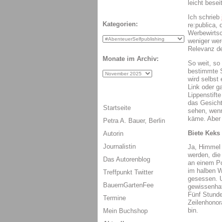
leicht besei
Ich schrieb
Kategorien:
re:publica,
Werbewirtsc
weniger wer
Relevanz de
Monate im Archiv:
So weit, so 
bestimmte S
wird selbst 
Link oder g
Lippenstift
das Gesicht
Startseite
sehen, wenn
käme. Aber 
Petra A. Bauer, Berlin
Biete Keks 
Autorin
Journalistin
Ja, Himmel 
werden, die
Das Autorenblog
an einem Po
im halben 
Treffpunkt Twitter
gesessen. U
BauernGartenFee
gewissenhaf
Fünf Stunde
Termine
Zeilenhonor
bin.
Mein Buchshop