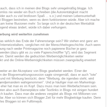
!
a auch, dass ich in meinen drei Blogs sehr unregelmäßig blogge. Ich
emlos nie wieder ein Buch schreiben (die Autorentätigkeit macht
eider auch zu viel brotlosen Spaß ... s.o.) und meinen Lebensunterhalt
t Bloggen bestreiten, wenn es denn funktionieren würde. Aber ich mache
sam keine Illusionen mehr: So lange sich in der deutschen Mentalität
legend etwas ändert, würde ich dabei verhungern.
Werbung wird weiterhin zunehmen
as wirklich das Ende der Fahnenstange sein? Wir stehen erst ganz am
Internetzeitalters, verglichen mit der Menschheitsgeschichte. Auch wenn
ung nach weder Printmagazine noch papierene Bücher je ganz
werden (dazu gibt es zu viele Papierschnüffler *g*), wird das Segment
den. Damit werden die gedruckten Werbemöglichkeiten weiter
kt und die Online-Werbemöglichkeiten müssen zwangsläufig erweitert
eiter an der Akzeptanz von Blogs gearbeitet werden. Einer der
n der Blogvermarktungssession sagte sinngemäß, dass er auch "tote"
 und mit Werbung bestückt, denn "Werbung, die irgendwo steht, wird
rgendjemandem wahrgenommen". Und je häufiger man ein Markenlogo
o eher hat man es im Kopf. Dazu muss man kein Werbefachmann sein.
ten also auch Bannerplätze oder Textlinks in Blogs mit einigen hundert
ich kaufen. Dass man die anderes vergütet als Blogs mit Millionen von
 klar. Aber so können sich Blogger Zeit für mehr Blogbeiträge kaufen. Denn
les Bloggen ist ein Fulltimejob.