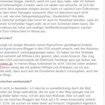
momentan blogge, nämlich, wenn ich Lust dazu habe, oder mit höherer
d höherwertigem Content, wenn ich wieder mal versuche, ob sich die
icht doch irgendwie steigern lassen, kann ich natürlich kein Einkommen
as dem eines Managers entspricht. Aber ich bekomme auch nicht
o viel, wie eine Gelegenheitsputzfrau. Stundenlohn? Hier bitte
s Gekicher einfügen (das könnt ihr auch im Hinterkopf behalten, wenn ihr
inen Schriftsteller fragen wollt, ob er vom Schreiben leben kann). Die
nahmen bei hoher und niedriger Veröffentlichungsfrequenz machen
vier Euro Unterschied im Monat aus.
te-Links?
gle vor einigen Monaten seinen Algorythmus grundlegend änderte,
 six-figure-income-Blogger in den USA unsanft erwacht, weil ihre Adsense-
o dramatisch zurückgegegangen waren. So haben sie ihre Strategie
nd vermehrt auf Affiliate-Links gesetzt, allen voran Amazon. Das mag
in den USA und hierzulande bei Elektronik-Testblogs ganz gut laufen, wie
knews.de
. In meinen Blogs funktioniert es nicht. Und bei vielen anderen
 Ebenso wenig wie mit anderen Affiliate-Link-Anbietern, wo ich aus
elle weiß, dass auch dort die Einnahmen deutlich zurückgehen, auch bei
en Blogs.
Deutschen werbemüde?
 nicht zu beurteilen. Ich latsche so tunnelblickartig durch die Welt,
nehin nur Dinge wahrnehme, die mir quer in den Weg springen und ich
g drüber fallen muss. Ich bin also kein Maßstab. Aber ich weiß von
ss sie manchen Bloggern den Klick auf z.B. einen Amazonlink einfach
n. Echt. Da suchen sie lieber direkt auf Amazon. Unglaublich eigentlich.