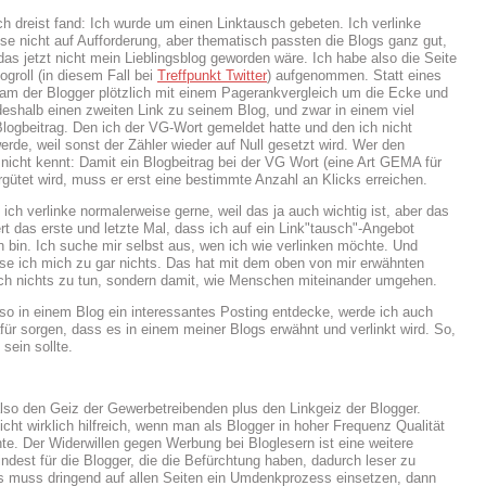
h dreist fand: Ich wurde um einen Linktausch gebeten. Ich verlinke
se nicht auf Aufforderung, aber thematisch passten die Blogs ganz gut,
as jetzt nicht mein Lieblingsblog geworden wäre. Ich habe also die Seite
ogroll (in diesem Fall bei
Treffpunkt Twitter
) aufgenommen. Statt eines
am der Blogger plötzlich mit einem Pagerankvergleich um die Ecke und
) deshalb einen zweiten Link zu seinem Blog, und zwar in einem viel
Blogbeitrag. Den ich der VG-Wort gemeldet hatte und den ich nicht
erde, weil sonst der Zähler wieder auf Null gesetzt wird. Wer den
 nicht kennt: Damit ein Blogbeitrag bei der VG Wort (eine Art GEMA für
rgütet wird, muss er erst eine bestimmte Anzahl an Klicks erreichen.
ich verlinke normalerweise gerne, weil das ja auch wichtig ist, aber das
ert das erste und letzte Mal, dass ich auf ein Link"tausch"-Angebot
 bin. Ich suche mir selbst aus, wen ich wie verlinken möchte. Und
se ich mich zu gar nichts. Das hat mit dem oben von mir erwähnten
ch nichts zu tun, sondern damit, wie Menschen miteinander umgehen.
so in einem Blog ein interessantes Posting entdecke, werde ich auch
afür sorgen, dass es in einem meiner Blogs erwähnt und verlinkt wird. So,
sein sollte.
lso den Geiz der Gewerbetreibenden plus den Linkgeiz der Blogger.
icht wirklich hilfreich, wenn man als Blogger in hoher Frequenz Qualität
hte. Der Widerwillen gegen Werbung bei Bloglesern ist eine weitere
ndest für die Blogger, die die Befürchtung haben, dadurch leser zu
Es muss dringend auf allen Seiten ein Umdenkprozess einsetzen, dann