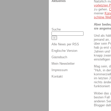
Aktuelles
Natürlich m
vorletzten 
zu gehen.
C
meiner
Küns
schöne Web
Aber bedeu
sie angeme
Suche
Und als hätt
jemand an, 
über sein P
Alle News per RSS
hab ja erst
Englische Version
Jahren und 
knapp zwanz
Gästebuch
einstelligen
Mein Newsletter
Mag sein, d
Impressum
"Huh, in de
kommerziell
Kontakt
im letzten 
nichts ände
funktionier
Wobei das z
besten Fall
anderen Se
Blogger dafü