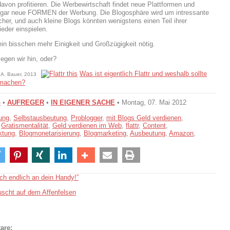
davon profitieren. Die Werbewirtschaft findet neue Plattformen und
sogar neue FORMEN der Werbung. Die Blogosphäre wird um intressante
icher, und auch kleine Blogs könnten wenigstens einen Teil ihrer
eder einspielen.
in bisschen mehr Einigkeit und Großzügigkeit nötig.
iegen wir hin, oder?
Was ist eigentlich Flattr und weshalb sollte
a A. Bauer, 2013
tmachen?
G
•
AUFREGER
•
IN EIGENER SACHE
• Montag, 07. Mai 2012
ung
,
Selbstausbeutung
,
Problogger
,
mit Blogs Geld verdienen
,
,
Gratismentalität
,
Geld verdienen im Web
,
flattr
,
Content
,
ktung
,
Blogmonetarisierung
,
Blogmarketing
,
Ausbeutung
,
Amazon
,
ch endlich an dein Handy!”
uscht auf dem Affenfelsen
are: