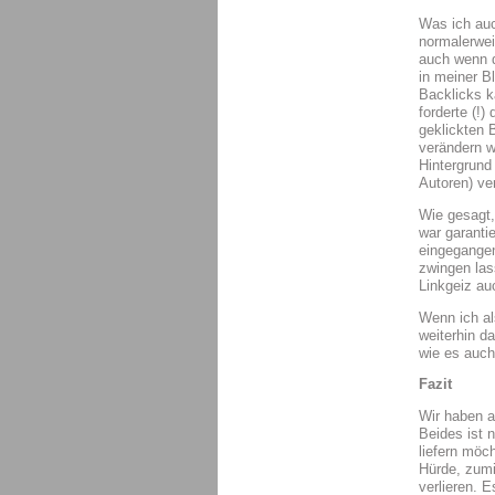
Was ich auc
normalerwei
auch wenn d
in meiner Bl
Backlicks k
forderte (!
geklickten 
verändern w
Hintergrund
Autoren) ve
Wie gesagt, 
war garanti
eingegangen
zwingen las
Linkgeiz au
Wenn ich al
weiterhin d
wie es auch 
Fazit
Wir haben a
Beides ist n
liefern möc
Hürde, zumi
verlieren. 