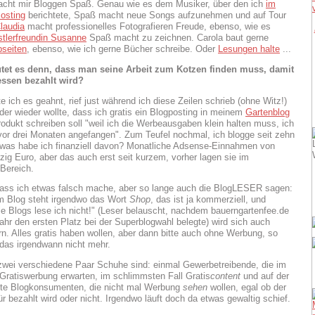
acht mir Bloggen Spaß. Genau wie es dem Musiker, über den ich
im
Posting
berichtete, Spaß macht neue Songs aufzunehmen und auf Tour
laudia
macht professionelles Fotografieren Freude, ebenso, wie es
tlerfreundin Susanne
Spaß macht zu zeichnen. Carola baut gerne
seiten
, ebenso, wie ich gerne Bücher schreibe. Oder
Lesungen halte
...
tet es denn, dass man seine Arbeit zum Kotzen finden muss, damit
ssen bezahlt wird?
e ich es geahnt, rief just während ich diese Zeilen schrieb (ohne Witz!)
der wieder wollte, dass ich gratis ein Blogposting in meinem
Gartenblog
rodukt schreiben soll "weil ich die Werbeausgaben klein halten muss, ich
 vor drei Monaten angefangen". Zum Teufel nochmal, ich blogge seit zehn
was habe ich finanziell davon? Monatliche Adsense-Einnahmen von
ig Euro, aber das auch erst seit kurzem, vorher lagen sie im
 Bereich.
ass ich etwas falsch mache, aber so lange auch die BlogLESER sagen:
m Blog steht irgendwo das Wort
Shop
, das ist ja kommerziell, und
e Blogs lese ich nicht!" (Leser belauscht, nachdem bauerngartenfee.de
Jahr den ersten Platz bei der Superblogwahl belegte) wird sich auch
rn. Alles gratis haben wollen, aber dann bitte auch ohne Werbung, so
t das irgendwann nicht mehr.
wei verschiedene Paar Schuhe sind: einmal Gewerbetreibende, die im
 Gratiswerbung erwarten, im schlimmsten Fall Gratis
content
und auf der
ite Blogkonsumenten, die nicht mal Werbung
sehen
wollen, egal ob der
r bezahlt wird oder nicht. Irgendwo läuft doch da etwas gewaltig schief.