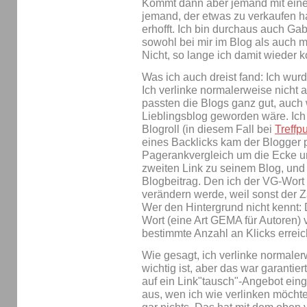
Kommt dann aber jemand mit einem
jemand, der etwas zu verkaufen h
erhofft. Ich bin durchaus auch Ga
sowohl bei mir im Blog als auch
Nicht, so lange ich damit wieder k
Was ich auch dreist fand: Ich wur
Ich verlinke normalerweise nicht 
passten die Blogs ganz gut, auch 
Lieblingsblog geworden wäre. Ich 
Blogroll (in diesem Fall bei
Treffp
eines Backlicks kam der Blogger p
Pagerankvergleich um die Ecke und
zweiten Link zu seinem Blog, und 
Blogbeitrag. Den ich der VG-Wort 
verändern werde, weil sonst der Zä
Wer den Hintergrund nicht kennt: 
Wort (eine Art GEMA für Autoren) v
bestimmte Anzahl an Klicks erreic
Wie gesagt, ich verlinke normaler
wichtig ist, aber das war garantier
auf ein Link"tausch"-Angebot eing
aus, wen ich wie verlinken möcht