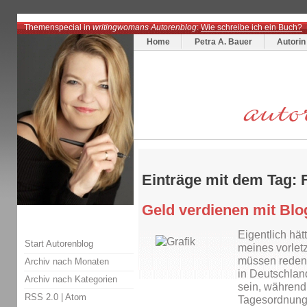
Themenspecial in
writingwomans Autorenblog
:
Wie schreibe ich ein Buch?
Home
Petra A. Bauer
Autorin
Einträge mit dem Tag: F
Geld verdienen mit Blo
Eigentlich hät
Start Autorenblog
meines vorlet
müssen reden!
Archiv nach Monaten
in Deutschlan
Archiv nach Kategorien
sein, während
RSS 2.0
|
Atom
Tagesordnung 