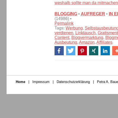
weshalb sollte man da mitmache
BLOGGING
•
AUFREGER
•
IN 
(14986) •
Permalink
Tags:
Werbung
,
Selbstausbeutun
verdienen
,
Linktausch
,
Gratismenta
Content
,
Blogvermarktung
,
Blogmo
Ausbeutung
,
Amazon
,
Affiliates
Home
|
Impressum
|
Datenschutzerklärung
|
Petra A. Baue