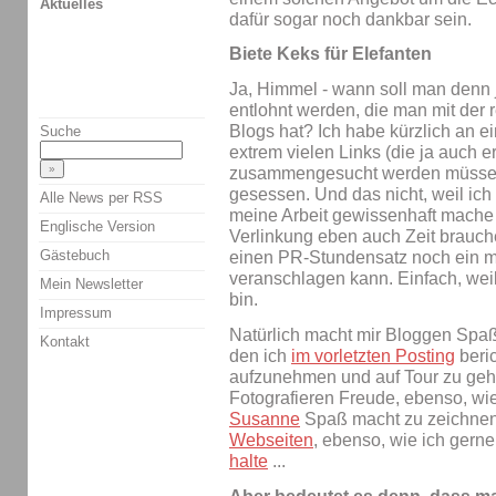
Aktuelles
dafür sogar noch dankbar sein.
Biete Keks für Elefanten
Ja, Himmel - wann soll man denn j
entlohnt werden, die man mit der 
Blogs hat? Ich habe kürzlich an e
Suche
extrem vielen Links (die ja auch 
zusammengesucht werden müssen
gesessen. Und das nicht, weil ich
Alle News per RSS
meine Arbeit gewissenhaft mache
Englische Version
Verlinkung eben auch Zeit brauche
Gästebuch
einen PR-Stundensatz noch ein m
veranschlagen kann. Einfach, weil
Mein Newsletter
bin.
Impressum
Natürlich macht mir Bloggen Spa
Kontakt
den ich
im vorletzten Posting
beri
aufzunehmen und auf Tour zu ge
Fotografieren Freude, ebenso, wi
Susanne
Spaß macht zu zeichnen
Webseiten
, ebenso, wie ich gern
halte
...