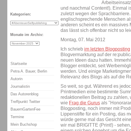
Arbeitseinsat
und naochmal Content!). Einmal is
zuletzt wegen der Sprachbarriere.
Kategorien:
englischsprechende Menschen al
anderen scheint es ein massives 
das lässt sich offenbar nicht so lei
Monate im Archiv:
Montag, 07. Mai 2012
Ich schrieb
im letzten Blogposting
Blogvermarktung auf der re:public
neuen Ideen dazu hatten. Immerhi
Startseite
Blogger entdeckt, seit Werbemögl
werden. Und einige Marketingmen
Petra A. Bauer, Berlin
Relevanz des Blogs als auf die R
Autorin
So weit, so gut. Während es jedoch 
Journalistin
Printmedien eine bestimmte Summ
Das Autorenblog
redaktionellen Beitrag zu zahlen, 
Treffpunkt Twitter
wie
Frag die Gurus
als "Honoraran
Blogposting, noch immer mit Pro
BauernGartenFee
Lippenstifte für ein Posting, das m
Termine
würde gerne mal das Gesicht eine
Mein Buchshop
wir mal BRIGITTE (Print!) - sehen
einem solchen Angebot um die Ec