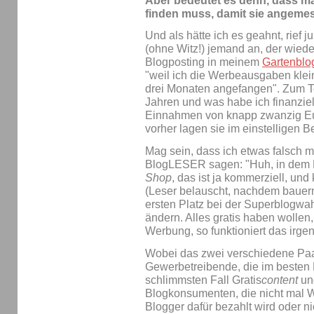
Aber bedeutet es denn, dass m
finden muss, damit sie angemes
Und als hätte ich es geahnt, rief 
(ohne Witz!) jemand an, der wieder
Blogposting in meinem
Gartenblo
"weil ich die Werbeausgaben klein
drei Monaten angefangen". Zum Te
Jahren und was habe ich finanzie
Einnahmen von knapp zwanzig Euro
vorher lagen sie im einstelligen B
Mag sein, dass ich etwas falsch 
BlogLESER sagen: "Huh, in dem B
Shop
, das ist ja kommerziell, und
(Leser belauscht, nachdem bauern
ersten Platz bei der Superblogwah
ändern. Alles gratis haben wollen
Werbung, so funktioniert das irge
Wobei das zwei verschiedene Paa
Gewerbetreibende, die im besten 
schlimmsten Fall Gratis
content
und
Blogkonsumenten, die nicht mal
Blogger dafür bezahlt wird oder n