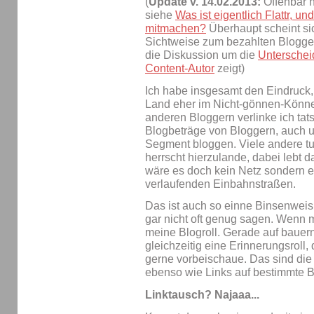
(
Update v. 14.02.2013:
Offenbar h
siehe
Was ist eigentlich Flattr, u
mitmachen?
Überhaupt scheint sic
Sichtweise zum bezahlten Blogge
die Diskussion um die
Unterschei
Content-Autor
zeigt)
Ich habe insgesamt den Eindruck
Land eher im Nicht-gönnen-Können
anderen Bloggern verlinke ich tats
Blogbeträge von Bloggern, auch u
Segment bloggen. Viele andere tu
herrscht hierzulande, dabei lebt d
wäre es doch kein Netz sondern e
verlaufenden Einbahnstraßen.
Das ist auch so einne Binsenweish
gar nicht oft genug sagen. Wenn mi
meine Blogroll. Gerade auf bauern
gleichzeitig eine Erinnerungsroll,
gerne vorbeischaue. Das sind die 
ebenso wie Links auf bestimmte B
Linktausch? Najaaa...