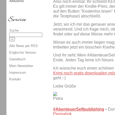
Aktuelles
Also noch einmal: Ihr schließt KEI
Es gilt immer der Kindle-Preis, der
auf den Button "Kostenlos lesen" k
die Testphase) abschließt.
Jetzt, wo ich mir das genauer anse
verwirrend. Und ich frage mich, o
Suche
findet oder auf diese Weise mehr 
Woran es auch immer liegen mag: I
Alle News per RSS
Irritierten jetzt ein bisschen Klarhe
Englische Version
Und ihr seht: Mein #AbenteuerSelf
Gästebuch
Ende. Jeden Tag lerne ich Neues 
Mein Newsletter
Ich wünsche euch einen schönen
Impressum
Krimi noch gratis downloaden möc
geht :-)
Kontakt
Liebe Grüße
#AbenteuerSelfpublishing
• Don
Permalink