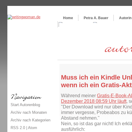
Themenspecial in
writingwomans Autorenblog
:
Wie schreibe ich ein Buch?
Home
Petra A. Bauer
Autorin
Muss ich ein Kindle Un
wenn ich ein Gratis-Ak
Während meiner
Gratis-E-Book-Ak
Dezember 2018 08:59 Uhr läuft
, 
Start Autorenblog
"Der Download wird nur über Kind
immer vergesse, Probeabos zu kü
Archiv nach Monaten
Abstand nehmen."
Archiv nach Kategorien
Nein, so ist das gar nicht! Ich erkl
RSS 2.0
|
Atom
ausführlich: