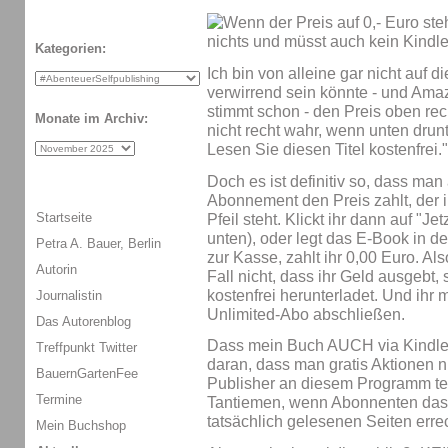
Kategorien:
Ich bin von alleine gar nicht auf
verwirrend sein könnte - und Amaz
stimmt schon - den Preis oben re
Monate im Archiv:
nicht recht wahr, wenn unten drunt
Lesen Sie diesen Titel kostenfrei."
Doch es ist definitiv so, dass ma
Abonnement den Preis zahlt, der 
Startseite
Pfeil steht. Klickt ihr dann auf "Jet
unten), oder legt das E-Book in 
Petra A. Bauer, Berlin
zur Kasse, zahlt ihr 0,00 Euro. Al
Autorin
Fall nicht, dass ihr Geld ausgebt,
kostenfrei herunterladet. Und ihr m
Journalistin
Unlimited-Abo abschließen.
Das Autorenblog
Dass mein Buch AUCH via Kindle U
Treffpunkt Twitter
daran, dass man gratis Aktionen
BauernGartenFee
Publisher an diesem Programm te
Termine
Tantiemen, wenn Abonnenten das 
tatsächlich gelesenen Seiten erre
Mein Buchshop