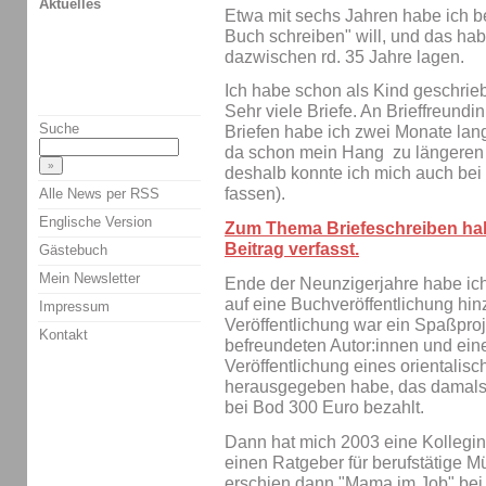
Aktuelles
Etwa mit sechs Jahren habe ich b
Buch schreiben" will, und das ha
dazwischen rd. 35 Jahre lagen.
Ich habe schon als Kind geschrieb
Sehr viele Briefe. An Brieffreundi
Suche
Briefen habe ich zwei Monate lang
da schon mein Hang zu längeren Te
deshalb konnte ich mich auch bei 
fassen).
Alle News per RSS
Englische Version
Zum Thema Briefeschreiben habe
Beitrag verfasst.
Gästebuch
Mein Newsletter
Ende der Neunzigerjahre habe ich
auf eine Buchveröffentlichung hin
Impressum
Veröffentlichung war ein Spaßproj
Kontakt
befreundeten Autor:innen und eine
Veröffentlichung eines orientalis
herausgegeben habe, das damals n
bei Bod 300 Euro bezahlt.
Dann hat mich 2003 eine Kollegin 
einen Ratgeber für berufstätige 
erschien dann "Mama im Job" bei 