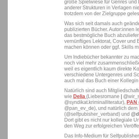
große Spielwiese für Genres und L
anderer Strukturen in Verlagen ni
trotzdem von der Zielgruppe gel
Was sich seit damals auch geändert
publizierten Bücher. Autor:innen l
das bestmögliche Buch abzuliefern
vernünftiges Lektorat, Cover und 
machen können oder ggf. Skills m
Um Indiebücher bekannter zu mac
noch viel mehr zusammenschließe
weil es eigentlich kaum direkte Ko
verschiedene Untergenres und Schre
auch mal das Buch einer Kollegi
Natürlich sind auch Mitgliedschaf
wie
Delia
(Liebesromane
|
@wir_s
@syndikat.kriminalliteratur),
PAN
@pan_ev_de), und natürlich dem
(@selfpubisher_verband) und
@de
Dort gibt es nicht nur kollegiale U
den Weg zur erfolgreichen Veröffe
Das Info-Medium für Selfpublisher