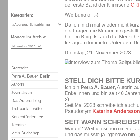
der erste Band der Krimiserie
CRI
/Werbung off ;-)
Kategorien:
Da ich mich mal wieder nicht kurz 
die Fragen die Miriam mir gestell
hier im Blog. Ist auch für Menschen
Monate im Archiv:
Instagram tummeln. Unter dem Bild
Dienstag, 21. November 2023
Startseite
Petra A. Bauer, Berlin
STELL DICH BITTE KU
Autorin
Ich bin
Petra A. Bauer
, Autorin a
Journalistin
Enkelinnen und bin seit 40 Jah
:-)
Das Autorenblog
Seit Mai 2023 schreibe ich auch
Treffpunkt Twitter
Pseudonym
Katarina Andersson
BauernGartenFee
SEIT WANN SCHREIBS
Termine
Warum? Weil ich schon mit vier J
Mein Buchshop
und das musste ja irgendwo hin ;-