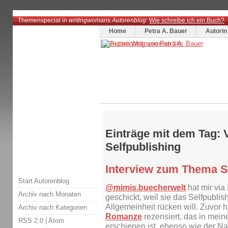
Themenspecial in
writingwomans Autorenblog
:
Wie schreibe ich ein Buch?
Home
Petra A. Bauer
Autorin
Einträge mit dem Tag: 
Selfpublishing
Interview zum Thema S
Start Autorenblog
@mimis.buecherwelt
hat mir via
Archiv nach Monaten
geschickt, weil sie das Selfpubli
Allgemeinheit rücken will. Zuvor 
Archiv nach Kategorien
Romanze
rezensiert, das in mei
RSS 2.0
|
Atom
erschienen ist, ebenso wie der 