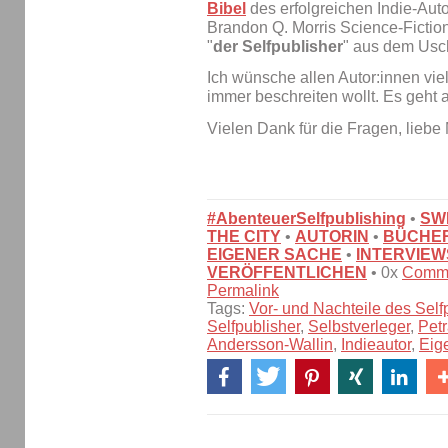
Bibel
des erfolgreichen Indie-Auto
Brandon Q. Morris Science-Fiction 
"
der Selfpublisher
" aus dem Usch
Ich wünsche allen Autor:innen vie
immer beschreiten wollt. Es geht 
Vielen Dank für die Fragen, liebe 
#AbenteuerSelfpublishing
•
SW
THE CITY
•
AUTORIN
•
BÜCHE
EIGENER SACHE
•
INTERVIEW
VERÖFFENTLICHEN
• 0x
Comm
Permalink
Tags:
Vor- und Nachteile des Self
Selfpublisher
,
Selbstverleger
,
Petr
Andersson-Wallin
,
Indieautor
,
Eig