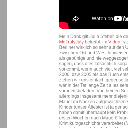
Mein Dank gilt Julia Steber, die
MeTrulyJuly
betreibt. Im
Video
fra
Berliner wirklich so sehr auf den 
zwischen Ost und West hinweisen
als gebürtige und nie weggezogen
sagen, dass dies tatsächlich soga
vorkommt, wenn auch viel, viel se
2006, bzw 2005 als das Buch ent
ziehen wir uns einfach gegenseitig
war in der Tat lange Zeit alles seh
vorurteilsbeladen. Von beiden Seit
allerdings insgesamt mehr diejeni
Mauer im Nacken aufgewachsen s
Kinder (unser Ältester ist ja gen
haben damit überhaupt kein Proble
ersten Wochen nach Maueröffnung,
Krimikurzgeschichte verarbeitet (
N