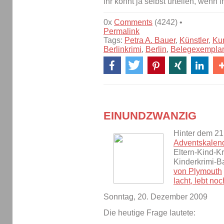
ihr könnt ja selbst urteilen, wenn 
0x
Comments
(4242) •
Permalink
Tags:
Petra A. Bauer
,
Künstler
,
Ku
Berlinkrimi
,
Berlin
,
Belegexempla
EINUNDZWANZIG
Hinter dem 21
Adventskalen
Eltern-Kind-K
Kinderkrimi-
von Plymouth
lacht, lebt noc
Sonntag, 20. Dezember 2009
Die heutige Frage lautete: