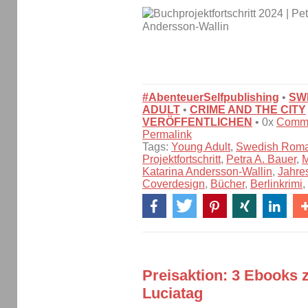
#AbenteuerSelfpublishing
•
SW
ADULT
•
CRIME AND THE CITY
VERÖFFENTLICHEN
• 0x
Comm
Permalink
Tags:
Young Adult
,
Swedish Rom
Projektfortschritt
,
Petra A. Bauer
,
M
Katarina Andersson-Wallin
,
Jahre
Coverdesign
,
Bücher
,
Berlinkrimi
,
Preisaktion: 3 Ebooks 
Luciatag