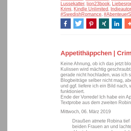
Lussekatter
,
lion23book
,
Liebesr
Krimi
,
Kindle Unlimited
,
Indieautor
#SwedishRomance
,
#AbenteuerSe
Appetithäppchen | Crim
Keine Ahnung, ob ich das jetzt bl
Kulissen wird mächtig geschraubt.
gerade nicht hochladen, was ich sc
Blogbeiträge selber nicht mag, ab
und ggf. liefere ich ein Bild nach
funktioniert.
Ende der Vorrede! Ich habe ein Ap
Textprobe aus dem zweiten Robin
Mittwoch, 06. März 2019
Draußen atmete Robina tief 
beiden Frauen an und lachte