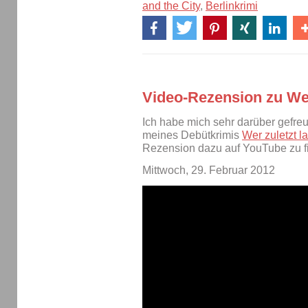
and the City
,
Berlinkrimi
Video-Rezension zu Wer 
Ich habe mich sehr darüber gefre
meines Debütkrimis
Wer zuletzt la
Rezension dazu auf YouTube zu f
Mittwoch, 29. Februar 2012