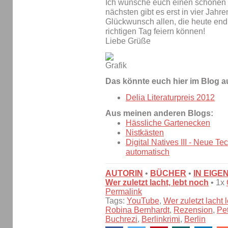
Ich wünsche euch einen schönen
nächsten gibt es erst in vier Jahr
Glückwunsch allen, die heute end
richtigen Tag feiern können!
Liebe Grüße
Das könnte euch hier im Blog a
Delia Literaturpreis 2012
Aus meinen anderen Blogs:
Hässliche Gartenecken
Nistkästen
Digital Natives III - Neue Te
automatisch
AUTORIN
•
BÜCHER
•
IN EIGE
Wer zuletzt lacht, lebt noch
• 1x
Permalink
Tags:
YouTube
,
Wer zuletzt lacht 
Robina Bernhardt
,
Rezension
,
Pet
Buchrezi
,
Berlinkrimi
,
Berlin