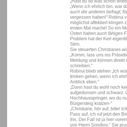
„Hast du so was schon erleb
„Wenn ich ehrlich bin, war 
auch die anderen befragt, fü
vergessen haben!“
Robina v
möglichst affektiert klingen 
ersten Mal mache! So ein 
Osten haben auch fähiges F
Problem hat der Kerl eigentli
Stirn.
Sie steuerten Christianes wi
„Komm, lass uns ins Präsid
Meldung und können direkt u
schreiben.“
Robina blieb stehen „Ich würd
trinken gehen, wenn ich ehrl
Anblick eben.“
„Dann hast du wohl noch ke
aufgedunsen und schwarz. 
Hochhausspringer, wo du n
Bürgersteig kratzen-“
„Christiane, hör auf, bitte! 
Pass auf, ich ruf jetzt den 
ihn. Der Fall ist ja hier vor
von Herrn Sondino.“ Sie prus