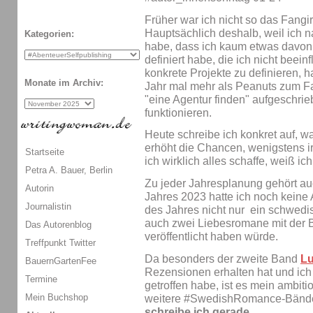
Früher war ich nicht so das Fangi
Hauptsächlich deshalb, weil ich n
Kategorien:
habe, dass ich kaum etwas davon e
definiert habe, die ich nicht beein
konkrete Projekte zu definieren, 
Monate im Archiv:
Jahr mal mehr als Peanuts zum F
"eine Agentur finden" aufgeschrie
funktionieren.
Heute schreibe ich konkret auf, w
erhöht die Chancen, wenigstens 
Startseite
ich wirklich alles schaffe, weiß ic
Petra A. Bauer, Berlin
Zu jeder Jahresplanung gehört au
Autorin
Jahres 2023 hatte ich noch kein
Journalistin
des Jahres nicht nur ein schwe
auch zwei Liebesromane mit de
Das Autorenblog
veröffentlicht haben würde.
Treffpunkt Twitter
Da besonders der zweite Band
Lu
BauernGartenFee
Rezensionen erhalten hat und ich
Termine
getroffen habe, ist es mein ambitio
Mein Buchshop
weitere #SwedishRomance-Bände 
schreibe ich gerade.