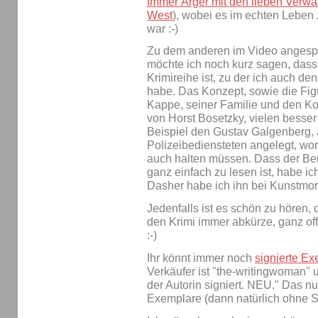
Immer Ärger mit den lieben Verwa
West
), wobei es im echten Leben 
war :-)
Zu dem anderen im Video angesp
möchte ich noch kurz sagen, dass 
Krimireihe ist, zu der ich auch den
habe. Das Konzept, sowie die F
Kappe, seiner Familie und den Kol
von Horst Bosetzky, vielen besser
Beispiel den Gustav Galgenberg, 
Polizeibediensteten angelegt, wora
auch halten müssen. Dass der Berl
ganz einfach zu lesen ist, habe ic
Dasher habe ich ihn bei Kunstmor
Jedenfalls ist es schön zu hören,
den Krimi immer abkürze, ganz off
:-)
Ihr könnt immer noch
signierte E
Verkäufer ist "the-writingwoman"
der Autorin signiert. NEU." Das 
Exemplare (dann natürlich ohne 