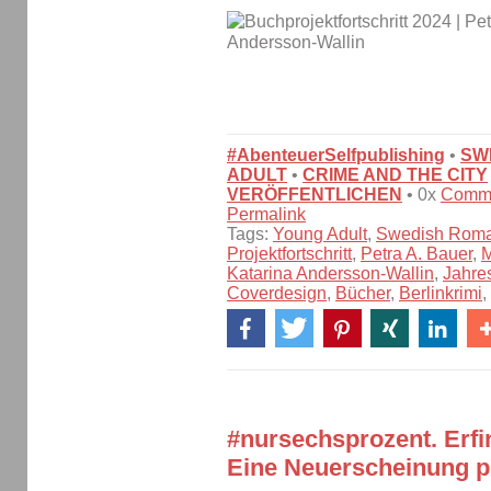
#AbenteuerSelfpublishing
•
SW
ADULT
•
CRIME AND THE CITY
VERÖFFENTLICHEN
• 0x
Comm
Permalink
Tags:
Young Adult
,
Swedish Rom
Projektfortschritt
,
Petra A. Bauer
,
M
Katarina Andersson-Wallin
,
Jahre
Coverdesign
,
Bücher
,
Berlinkrimi
,
#nursechsprozent. Erfi
Eine Neuerscheinung pl