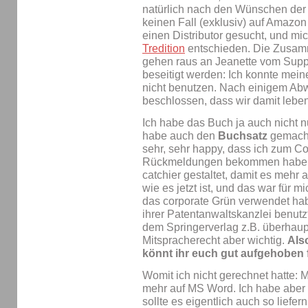
natürlich nach den Wünschen der Au
keinen Fall (exklusiv) auf Amazon 
einen Distributor gesucht, und m
Tredition
entschieden. Die Zusamm
gehen raus an Jeanette vom Suppo
beseitigt werden: Ich konnte mei
nicht benutzen. Nach einigem Ab
beschlossen, dass wir damit lebe
Ich habe das Buch ja auch nicht 
habe auch den
Buchsatz
gemach
sehr, sehr happy, dass ich zum Co
Rückmeldungen bekommen habe. I
catchier gestaltet, damit es mehr a
wie es jetzt ist, und das war für m
das corporate Grün verwendet hab
ihrer Patentanwaltskanzlei benut
dem Springerverlag z.B. überhaupt 
Mitspracherecht aber wichtig.
Also
könnt ihr euch gut aufgehoben 
Womit ich nicht gerechnet hatte: 
mehr auf MS Word. Ich habe aber
sollte es eigentlich auch so lief