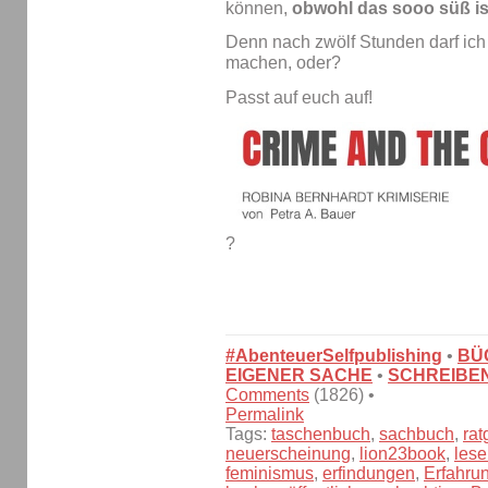
können,
obwohl das sooo süß is
Denn nach zwölf Stunden darf ic
machen, oder?
Passt auf euch auf!
?
#AbenteuerSelfpublishing
•
BÜ
EIGENER SACHE
•
SCHREIBE
Comments
(1826) •
Permalink
Tags:
taschenbuch
,
sachbuch
,
rat
neuerscheinung
,
lion23book
,
lese
feminismus
,
erfindungen
,
Erfahru