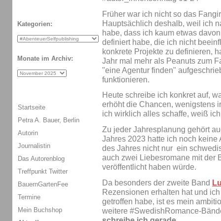
Früher war ich nicht so das Fangi
Hauptsächlich deshalb, weil ich n
Kategorien:
habe, dass ich kaum etwas davon e
definiert habe, die ich nicht beein
konkrete Projekte zu definieren, 
Monate im Archiv:
Jahr mal mehr als Peanuts zum F
"eine Agentur finden" aufgeschrie
funktionieren.
Heute schreibe ich konkret auf, w
erhöht die Chancen, wenigstens 
Startseite
ich wirklich alles schaffe, weiß ic
Petra A. Bauer, Berlin
Zu jeder Jahresplanung gehört au
Autorin
Jahres 2023 hatte ich noch kein
Journalistin
des Jahres nicht nur ein schwe
auch zwei Liebesromane mit de
Das Autorenblog
veröffentlicht haben würde.
Treffpunkt Twitter
Da besonders der zweite Band
Lu
BauernGartenFee
Rezensionen erhalten hat und ich
Termine
getroffen habe, ist es mein ambitio
Mein Buchshop
weitere #SwedishRomance-Bände 
schreibe ich gerade.