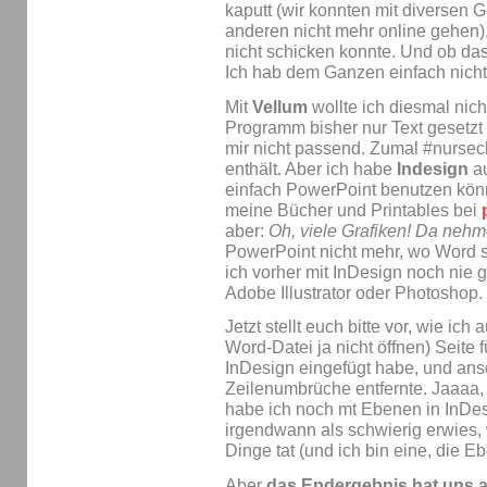
kaputt (wir konnten mit diversen 
anderen nicht mehr online gehen),
nicht schicken konnte. Und ob d
Ich hab dem Ganzen einfach nicht
Mit
Vellum
wollte ich diesmal nich
Programm bisher nur Text gesetzt
mir nicht passend. Zumal #nursec
enthält. Aber ich habe
Indesign
au
einfach PowerPoint benutzen kön
meine Bücher und Printables bei
aber:
Oh, viele Grafiken! Da nehm
PowerPoint nicht mehr, wo Word sc
ich vorher mit InDesign noch nie g
Adobe Illustrator oder Photoshop
Jetzt stellt euch bitte vor, wie ic
Word-Datei ja nicht öffnen) Seite 
InDesign eingefügt habe, und ans
Zeilenumbrüche entfernte. Jaaaa, 
habe ich noch mt Ebenen in InDes
irgendwann als schwierig erwies
Dinge tat (und ich bin eine, die 
Aber
das Endergebnis hat uns al