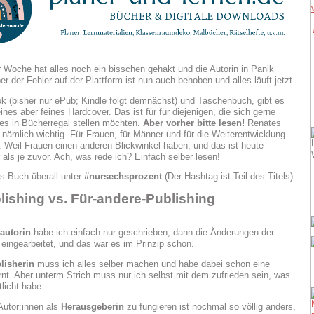
r Woche hat alles noch ein bisschen gehakt und die Autorin in Panik
er der Fehler auf der Plattform ist nun auch behoben und alles läuft jetzt.
 (bisher nur ePub; Kindle folgt demnächst) und Taschenbuch, gibt es
ines aber feines Hardcover. Das ist für für diejenigen, die sich gerne
es in Bücherregal stellen möchten.
Aber vorher bitte lesen!
Renates
t nämlich wichtig. Für Frauen, für Männer und für die Weiterentwicklung
. Weil Frauen einen anderen Blickwinkel haben, und das ist heute
 als je zuvor. Ach, was rede ich? Einfach selber lesen!
as Buch überall unter
#nursechsprozent
(Der Hashtag ist Teil des Titels)
lishing vs. Für-andere-Publishing
autorin
habe ich einfach nur geschrieben, dann die Änderungen der
 eingearbeitet, und das war es im Prinzip schon.
lisherin
muss ich alles selber machen und habe dabei schon eine
nt. Aber unterm Strich muss nur ich selbst mit dem zufrieden sein, was
tlicht habe.
Autor:innen als
Herausgeberin
zu fungieren ist nochmal so völlig anders,