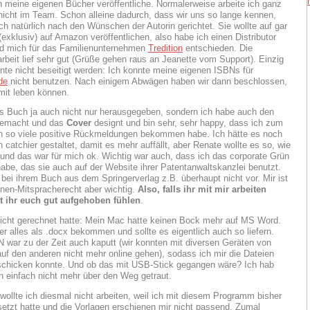
h meine eigenen Bücher veröffentliche. Normalerweise arbeite ich ganz
 nicht im Team. Schon alleine dadurch, dass wir uns so lange kennen,
ch natürlich nach den Wünschen der Autorin gerichtet. Sie wollte auf gar
(exklusiv) auf Amazon veröffentlichen, also habe ich einen Distributor
nd mich für das Familienunternehmen
Tredition
entschieden. Die
eit lief sehr gut (Grüße gehen raus an Jeanette vom Support). Einzig
nte nicht beseitigt werden: Ich konnte meine eigenen ISBNs für
de
nicht benutzen. Nach einigem Abwägen haben wir dann beschlossen,
mit leben können.
s Buch ja auch nicht nur herausgegeben, sondern ich habe auch den
emacht und das
Cover
designt und bin sehr, sehr happy, dass ich zum
n so viele positive Rückmeldungen bekommen habe. Ich hätte es noch
 catchier gestaltet, damit es mehr auffällt, aber Renate wollte es so, wie
t, und das war für mich ok. Wichtig war auch, dass ich das corporate Grün
abe, das sie auch auf der Website ihrer Patentanwaltskanzlei benutzt.
ei ihrem Buch aus dem Springerverlag z.B. überhaupt nicht vor. Mir ist
nnen-Mitspracherecht aber wichtig.
Also, falls ihr mit mir arbeiten
nt ihr euch gut aufgehoben fühlen
.
icht gerechnet hatte: Mein Mac hatte keinen Bock mehr auf MS Word.
er alles als .docx bekommen und sollte es eigentlich auch so liefern.
war zu der Zeit auch kaputt (wir konnten mit diversen Geräten von
uf den anderen nicht mehr online gehen), sodass ich mir die Dateien
schicken konnte. Und ob das mit USB-Stick gegangen wäre? Ich hab
einfach nicht mehr über den Weg getraut.
wollte ich diesmal nicht arbeiten, weil ich mit diesem Programm bisher
setzt hatte und die Vorlagen erschienen mir nicht passend. Zumal