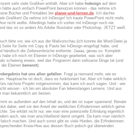
ozent sehr viele Grafiken enthält. Aber ich habe
Indesign
auf dem
h hätte auch einfach PowerPoint benutzen können - das nehme ich
eine Bücher und Printables bei
planer-und-lernen.de
. Ich dachte
ele Grafiken! Da nehme ich InDesign!
Ich traute PowerPoint nicht mehr,
on nicht wollte. Allerdings hatte ich vorher mit InDesign noch nie
 und das ist so anders Als Adobe Illustrator oder Photoshop. JETZT weiß
 euch bitte vor, wie ich aus der Mailvorschau (ich konnte die Word-Datei ja
n) Seite für Seite mit Copy & Paste bei InDesign eingefügt habe, und
d händisch die Zeilenumbrüche entfernte. Jaaaa, genau so. Komplett
gs habe ich noch mt Ebenen in InDesign gearbeitet, was sich aber
als schwierig erwies, weil das Programm dann seltsame Dinge tat (und
e, die Ebenen
benennt
).
ndergebnis hat uns allen gefallen
. Fragt ja niemand mehr, wie es
m. Hauptsache ist doch, dass es funktioniert hat. Aber ich habe wirklich
 fürs nächste Projekt mitgenommen, das kann ich euch sagen. Und - wie
leicht wissen - ich bin ein absoluter Fan lebenslangen Lernens. Und aus
nt man bekanntlich am besten.
ommt es außerdem auf den Inhalt an, und der ist super spannend. Renate
blut dabei, weil sie den Anteil der weiblichen Erfinderinnen wirklich gerne
te. Sie erklärt nicht nur, wie man eine potenzielle Erfindung eigentlich
ndern auch, wie man anschließend damit umgeht. Da kann man nämlich
falsch machen. Und auch sonst gibt es viele Hürden, die Erfinderinnen
tsprechenden Know-How aus diesem Buch jedoch gut überwinden