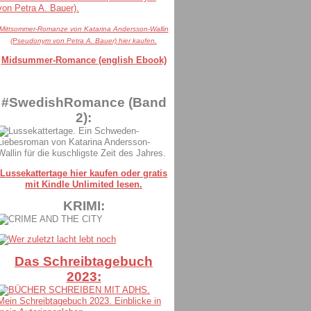
Mittsommer-Romanze von Katarina Andersson-Wallin
(Pseudonym von Petra A. Bauer) hier kaufen.
Midsummer-Romance (english Ebook)
#SwedishRomance (Band
2):
Lussekattertage hier kaufen oder gratis
mit Kindle Unlimited lesen.
KRIMI:
Das Schreibtagebuch
2023: