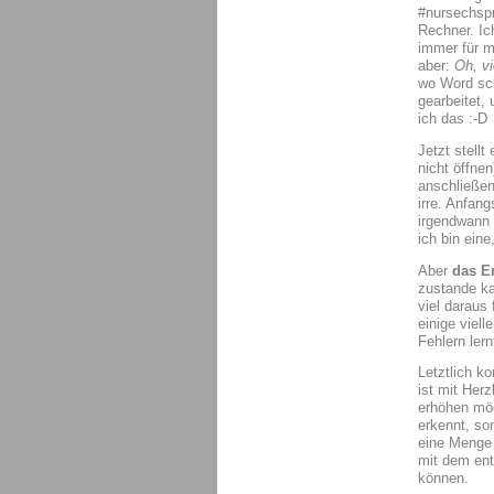
#nursechspr
Rechner. Ic
immer für m
aber:
Oh, vi
wo Word sch
gearbeitet,
ich das :-D
Jetzt stellt
nicht öffne
anschließen
irre. Anfan
irgendwann 
ich bin ein
Aber
das E
zustande ka
viel daraus
einige viel
Fehlern ler
Letztlich k
ist mit Herz
erhöhen möch
erkennt, so
eine Menge 
mit dem en
können.