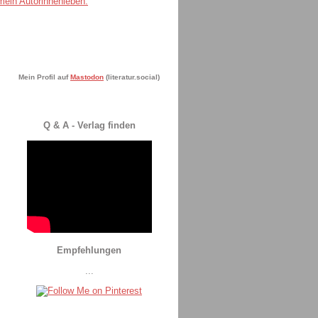
Mein Profil auf
Mastodon
(literatur.social)
Q & A - Verlag finden
Empfehlungen
...