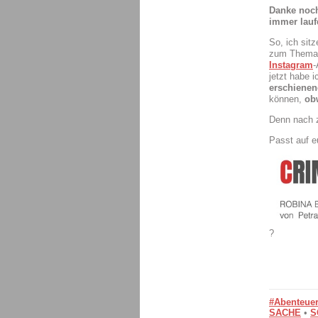
Danke noch
immer laufe
So, ich sit
zum Thema 
Instagram
-
jetzt habe 
erschienen
können,
ob
Denn nach z
Passt auf e
?
#Abenteuer
SACHE
•
S