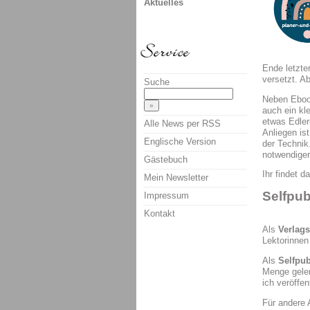
Aktuelles
Ende letzte
versetzt. Ab
Suche
Neben Ebook
auch ein kle
etwas Edler
Alle News per RSS
Anliegen is
Englische Version
der Technik
notwendiger
Gästebuch
Ihr findet d
Mein Newsletter
Selfpub
Impressum
Kontakt
Als
Verlags
Lektorinnen
Als
Selfpub
Menge geler
ich veröffen
Für andere 