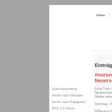
Themenspecial in
writingwomans Autorenbl
Home
Einträ
#nurse
Neuers
Long Time n
Start Autorenblog
Neuerschein
Archiv nach Monaten
Weiter unte
Archiv nach Kategorien
Dienstag, 
RSS 2.0
|
Atom