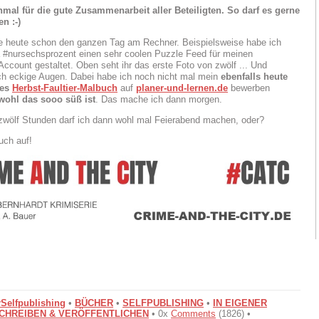
mal für die gute Zusammenarbeit aller Beteiligten. So darf es gerne
n :-)
ze heute schon den ganzen Tag am Rechner. Beispielsweise habe ich
#nursechsprozent einen sehr coolen Puzzle Feed für meinen
Account gestaltet. Oben seht ihr das erste Foto von zwölf ... Und
ich eckige Augen. Dabei habe ich noch nicht mal mein
ebenfalls heute
es
Herbst-Faultier-Malbuch
auf
planer-und-lernen.de
bewerben
wohl das sooo süß ist
. Das mache ich dann morgen.
wölf Stunden darf ich dann wohl mal Feierabend machen, oder?
uch auf!
Selfpublishing
•
BÜCHER
•
SELFPUBLISHING
•
IN EIGENER
CHREIBEN & VERÖFFENTLICHEN
• 0x
Comments
(1826) •