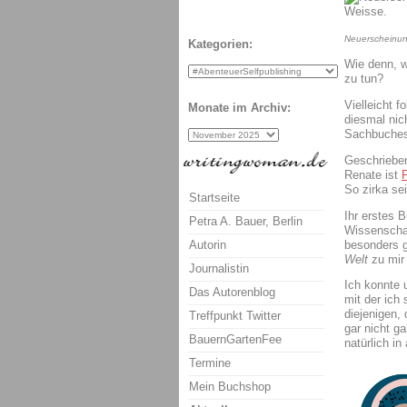
Neuerscheinun
Kategorien:
Wie denn, w
zu tun?
Vielleicht fo
Monate im Archiv:
diesmal nic
Sachbuche
Geschrieben
Renate ist
So zirka se
Startseite
Ihr erstes 
Petra A. Bauer, Berlin
Wissenschaf
besonders g
Autorin
Welt
zu mir
Journalistin
Ich konnte u
Das Autorenblog
mit der ich
diejenigen,
Treffpunkt Twitter
gar nicht g
BauernGartenFee
natürlich in
Termine
Mein Buchshop