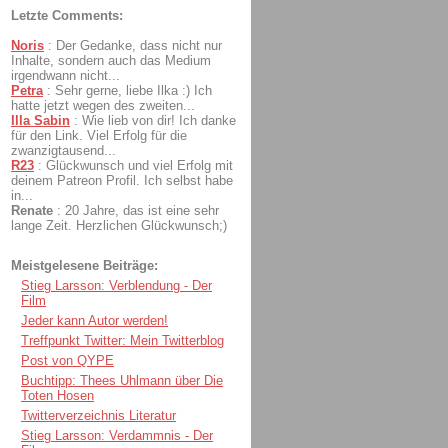
Letzte Comments:
Noris
:
Der Gedanke, dass nicht nur
Inhalte, sondern auch das Medium
irgendwann nicht...
Petra
:
Sehr gerne, liebe Ilka :) Ich
hatte jetzt wegen des zweiten...
Illa Sabin
:
Wie lieb von dir! Ich danke
für den Link. Viel Erfolg für die
zwanzigtausend...
R23
:
Glückwunsch und viel Erfolg mit
deinem Patreon Profil. Ich selbst habe
in...
Renate
:
20 Jahre, das ist eine sehr
lange Zeit. Herzlichen Glückwunsch;)
Meistgelesene Beiträge:
Stieg Larsson: Verblendung - Der
Film
Jeder kann Autor werden!
Treffpunkt Twitter: Mein Twitterblog
Post von QYPE
Buchtipp: Thees Uhlmann über Die
Toten Hosen
Twitterverzeichnis Literatur
Stieg Larsson: Verdammnis - Der