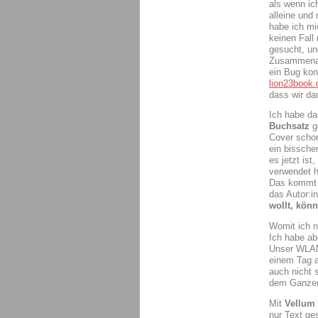
als wenn ic
alleine und
habe ich mi
keinen Fall 
gesucht, u
Zusammenarb
ein Bug kon
lion23book.
dass wir da
Ich habe da
Buchsatz
g
Cover scho
ein bisschen
es jetzt is
verwendet h
Das kommt b
das Autor:i
wollt, kön
Womit ich n
Ich habe ab
Unser WLAN 
einem Tag a
auch nicht 
dem Ganzen 
Mit
Vellum
nur Text ge