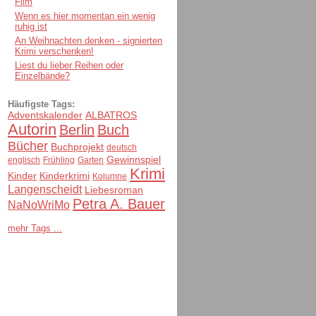
Film
Wenn es hier momentan ein wenig
ruhig ist
An Weihnachten denken - signierten
Krimi verschenken!
Liest du lieber Reihen oder
Einzelbände?
Häufigste Tags:
Adventskalender
ALBATROS
Autorin
Berlin
Buch
Bücher
Buchprojekt
deutsch
Gewinnspiel
englisch
Frühling
Garten
Krimi
Kinder
Kinderkrimi
Kolumne
Langenscheidt
Liebesroman
Petra A. Bauer
NaNoWriMo
mehr Tags ...