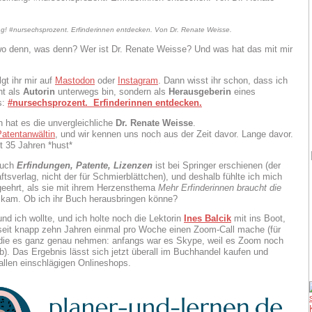
g! #nursechsprozent. Erfinderinnen entdecken. Von Dr. Renate Weisse.
o denn, was denn? Wer ist Dr. Renate Weisse? Und was hat das mit mir
lgt ihr mir auf
Mastodon
oder
Instagram
. Dann wisst ihr schon, dass ich
ht als
Autorin
unterwegs bin, sondern als
Herausgeberin
eines
s:
#nursechsprozent. Erfinderinnen entdecken.
 hat es die unvergleichliche
Dr. Renate Weisse
.
Patentanwältin
, und wir kennen uns noch aus der Zeit davor. Lange davor.
it 35 Jahren *hust*
Buch
Erfindungen, Patente, Lizenzen
ist bei Springer erschienen (der
tsverlag, nicht der für Schmierblättchen), und deshalb fühlte ich mich
eehrt, als sie mit ihrem Herzensthema
Mehr Erfinderinnen braucht die
 kam. Ob ich ihr Buch herausbringen könne?
nd ich wollte, und ich holte noch die Lektorin
Ines Balcik
mit ins Boot,
 seit knapp zehn Jahren einmal pro Woche einen Zoom-Call mache (für
 die es ganz genau nehmen: anfangs war es Skype, weil es Zoom noch
ab). Das Ergebnis lässt sich jetzt überall im Buchhandel kaufen und
 allen einschlägigen Onlineshops.