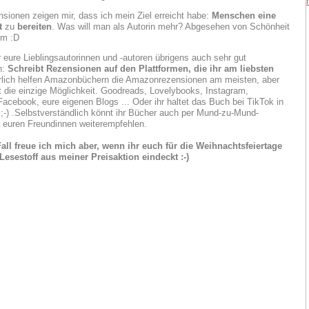
sionen zeigen mir, dass ich mein Ziel erreicht habe:
Menschen eine
t
zu
bereiten
. Was will man als Autorin mehr? Abgesehen von Schönheit
um :D
r eure Lieblingsautorinnen und -autoren übrigens auch sehr gut
n:
Schreibt Rezensionen auf den Plattformen, die ihr am liebsten
ürlich helfen Amazonbüchern die Amazonrezensionen am meisten, aber
ht die einzige Möglichkeit. Goodreads, Lovelybooks, Instagram,
acebook, eure eigenen Blogs ... Oder ihr haltet das Buch bei TikTok in
;-) .Selbstverständlich könnt ihr Bücher auch per Mund-zu-Mund-
euren Freundinnen weiterempfehlen.
all freue ich mich aber, wenn ihr euch für die Weihnachtsfeiertage
esestoff aus meiner Preisaktion eindeckt :-)