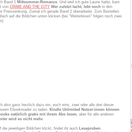
ch Band 1
Mittsommer-Romanze
. Und weil ich gute Laune hatte, kam
1 von
CRIME AND THE CITY
Wer zuletzt lacht, lebt noch
in den
r Preissenkung. Zumal ich gerade Band 2 überarbeite. Zum Bestellen
nfach auf die Bildchen unten klicken (bei "Weiterlesen" folgen noch zwei
n):
h also ganz herzlich dazu ein, euch eins, zwei oder alle drei dieser
euren Ebookreader zu laden.
Kindle Unlimited Nutzer:innen können
books natürlich gratis mit ihrem Abo lesen
, aber für alle anderen
rter wird es nicht mehr.
 die jeweiligen Bildchen klickt, findet ihr auch
Leseproben
.