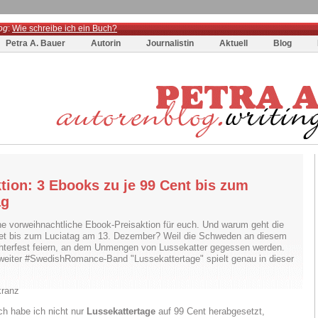
og
:
Wie schreibe ich ein Buch?
Petra A. Bauer
Autorin
Journalistin
Aktuell
Blog
tion: 3 Ebooks zu je 99 Cent bis zum
ag
ne vorweihnachtliche Ebook-Preisaktion für euch. Und warum geht die
et bis zum Luciatag am 13. Dezember? Weil die Schweden an diesem
hterfest feiern, an dem Unmengen von Lussekatter gegessen werden.
eiter #SwedishRomance-Band "Lussekattertage" spielt genau in dieser
ich habe ich nicht nur
Lussekattertage
auf 99 Cent herabgesetzt,