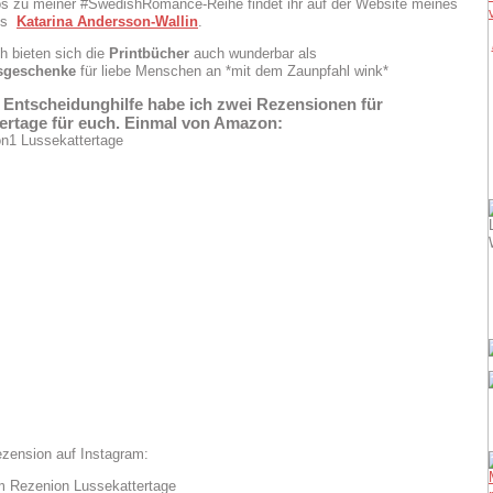
os zu meiner #SwedishRomance-Reihe findet ihr auf der Website meines
ms
Katarina Andersson-Wallin
.
ch bieten sich die
Printbücher
auch wunderbar als
sgeschenke
für liebe Menschen an *mit dem Zaunpfahl wink*
e Entscheidunghilfe habe ich zwei Rezensionen für
tertage
für euch. Einmal von Amazon:
zension auf Instagram: