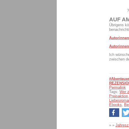
?
AUF A
Übrigens kö
benachricht
Autorinnen
Autorinnen
Ich wünsche
zwischen d
#Abenteuer
REZENSIO
Permalink
Tags:
Wer z
Preisaktion
Liebesroma
Ebooks
,
Ber
» »
Jahresz