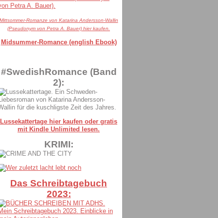
Mittsommer-Romanze von Katarina Andersson-Wallin
(Pseudonym von Petra A. Bauer) hier kaufen.
Midsummer-Romance (english Ebook)
#SwedishRomance (Band
2):
Lussekattertage hier kaufen oder gratis
mit Kindle Unlimited lesen.
KRIMI:
Das Schreibtagebuch
2023: