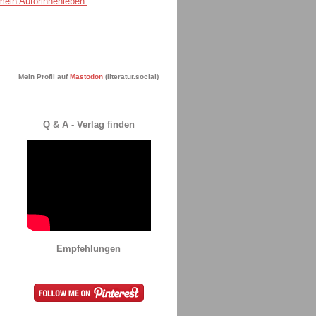
Mein Profil auf
Mastodon
(literatur.social)
Q & A - Verlag finden
Empfehlungen
...