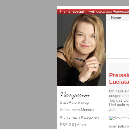
Themenspecial in
writingwomans Autorenbl
Home
Preisak
Luciat
Ich habe ei
ausgerechn
Tag das Lic
Start Autorenblog
Und mein zw
Zeit.
Archiv nach Monaten
Archiv nach Kategorien
RSS 2.0
|
Atom
Aber natürl