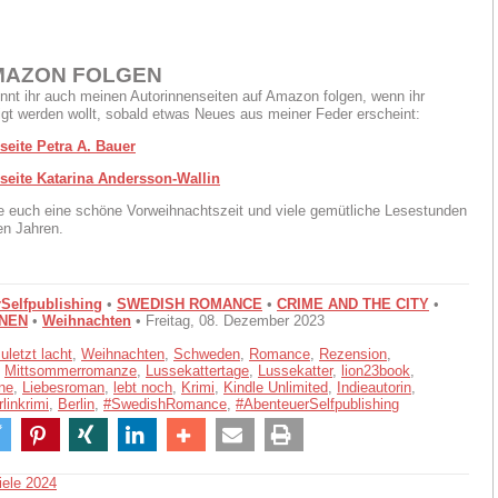
MAZON FOLGEN
nnt ihr auch meinen Autorinnenseiten auf Amazon folgen, wenn ihr
igt werden wollt, sobald etwas Neues aus meiner Feder erscheint:
seite Petra A. Bauer
seite Katarina Andersson-Wallin
 euch eine schöne Vorweihnachtszeit und viele gemütliche Lesestunden
en Jahren.
Selfpublishing
•
SWEDISH ROMANCE
•
CRIME AND THE CITY
•
NEN
•
Weihnachten
• Freitag, 08. Dezember 2023
uletzt lacht
,
Weihnachten
,
Schweden
,
Romance
,
Rezension
,
,
Mittsommerromanze
,
Lussekattertage
,
Lussekatter
,
lion23book
,
ne
,
Liebesroman
,
lebt noch
,
Krimi
,
Kindle Unlimited
,
Indieautorin
,
linkrimi
,
Berlin
,
#SwedishRomance
,
#AbenteuerSelfpublishing
iele 2024