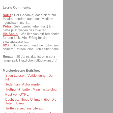
Letzte Comments:
Noris
:
Der Gedanke, dass nicht nur
Inhalte, sondern auch das Medium
irgendwann nicht...
Petra
:
Sehr gerne, liebe Ilka :) Ich
hatte jetzt wegen des zweiten...
Illa Sabin
:
Wie lieb von dir! Ich danke
für den Link. Viel Erfolg für die
zwanzigtausend...
R23
:
Glückwunsch und viel Erfolg mit
deinem Patreon Profil. Ich selbst habe
in...
Renate
:
20 Jahre, das ist eine sehr
lange Zeit. Herzlichen Glückwunsch;)
Meistgelesene Beiträge:
Stieg Larsson: Verblendung - Der
Film
Jeder kann Autor werden!
Treffpunkt Twitter: Mein Twitterblog
Post von QYPE
Buchtipp: Thees Uhlmann über Die
Toten Hosen
Twitterverzeichnis Literatur