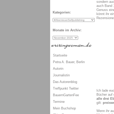
sondern au
auch Band 
Genuss eine
Kategorien:
könnt ihr ei
Rezensione
Monate im Archiv:
Startseite
Petra A. Bauer, Berlin
Autorin
Journalistin
Das Autorenblog
Treffpunkt Twitter
Ich lade euc
Bücher auf 
BauernGartenFee
alle drei E
Termine
gilt:
preiswe
Mein Buchshop
Wenn ihr auf