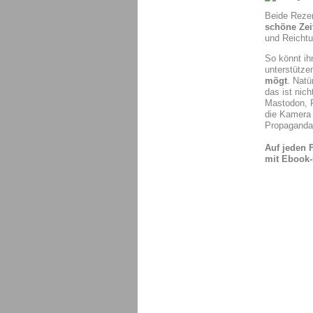
Beide Rezen
schöne Zei
und Reicht
So könnt ih
unterstütze
mögt
. Nat
das ist nic
Mastodon, F
die Kamera 
Propaganda 
Auf jeden F
mit Ebook-L