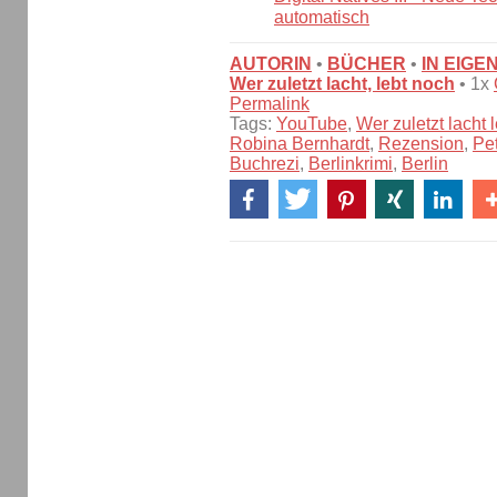
automatisch
AUTORIN
•
BÜCHER
•
IN EIGE
Wer zuletzt lacht, lebt noch
• 1x
Permalink
Tags:
YouTube
,
Wer zuletzt lacht 
Robina Bernhardt
,
Rezension
,
Pet
Buchrezi
,
Berlinkrimi
,
Berlin