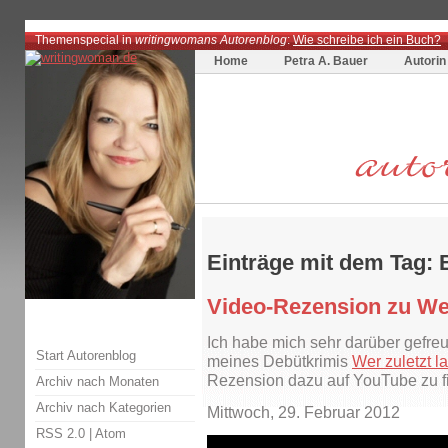
Themenspecial in
writingwomans Autorenblog
:
Wie schreibe ich ein Buch?
Home
Petra A. Bauer
Autorin
Einträge mit dem Tag: 
Video-Rezension zu Wer 
Ich habe mich sehr darüber gefre
Start Autorenblog
meines Debütkrimis
Wer zuletzt la
Rezension dazu auf YouTube zu f
Archiv nach Monaten
Archiv nach Kategorien
Mittwoch, 29. Februar 2012
RSS 2.0
|
Atom