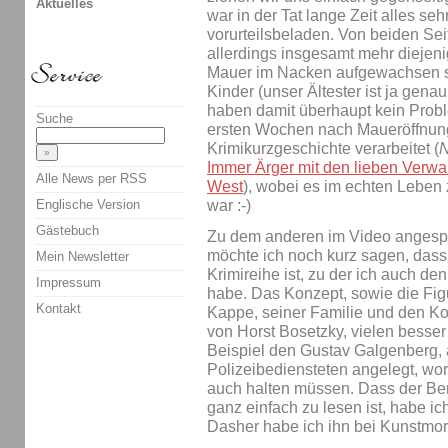
Aktuelles
war in der Tat lange Zeit alles seh
vorurteilsbeladen. Von beiden Seit
allerdings insgesamt mehr diejeni
Mauer im Nacken aufgewachsen s
Kinder (unser Ältester ist ja gen
haben damit überhaupt kein Proble
Suche
ersten Wochen nach Maueröffnung,
Krimikurzgeschichte verarbeitet (
N
Immer Ärger mit den lieben Verwa
Alle News per RSS
West
), wobei es im echten Leben 
war :-)
Englische Version
Gästebuch
Zu dem anderen im Video angesp
möchte ich noch kurz sagen, dass 
Mein Newsletter
Krimireihe ist, zu der ich auch den
Impressum
habe. Das Konzept, sowie die F
Kontakt
Kappe, seiner Familie und den Kol
von Horst Bosetzky, vielen besser
Beispiel den Gustav Galgenberg, 
Polizeibediensteten angelegt, wora
auch halten müssen. Dass der Berl
ganz einfach zu lesen ist, habe ic
Dasher habe ich ihn bei Kunstmor