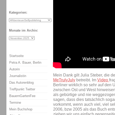
Kategorien:
Monate im Archiv:
Startseite
Petra A. Bauer, Berlin
Autorin
Mein Dank gilt Julia Steber, die
Journalistin
MeTrulyJuly
betreibt. Im
Video
fra
Das Autorenblog
Berliner wirklich so sehr auf den 
Treffpunkt Twitter
zwischen Ost und West hinweisen
als gebürtige und nie weggezogen
BauernGartenFee
sagen, dass dies tatsächlich soga
Termine
vorkommt, wenn auch viel, viel se
2006, bzw 2005 als das Buch ent
Mein Buchshop
ziehen wir uns einfach gegenseitig