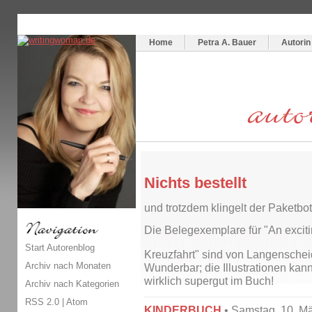
Themenspecial in
writingwomans Autorenblog
:
Wie schreibe ich ein Buch?
Home
Petra A. Bauer
Autorin
Nichts bestellt
und trotzdem klingelt der Paketbo
Die Belegexemplare für "An exciti
Start Autorenblog
Kreuzfahrt" sind von Langensch
Archiv nach Monaten
Wunderbar; die Illustrationen kan
wirklich supergut im Buch!
Archiv nach Kategorien
RSS 2.0
|
Atom
KINDERBUCH
• Samstag, 10. M