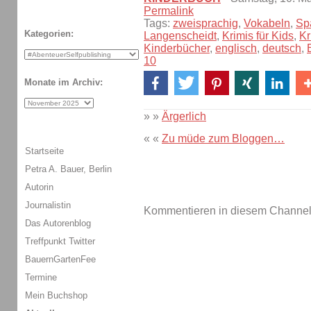
Permalink
Tags:
zweisprachig
,
Vokabeln
,
Sp
Kategorien:
Langenscheidt
,
Krimis für Kids
,
Kr
Kinderbücher
,
englisch
,
deutsch
,
10
Monate im Archiv:
» »
Ärgerlich
« «
Zu müde zum Bloggen…
Startseite
Petra A. Bauer, Berlin
Autorin
Journalistin
Kommentieren in diesem Channel-
Das Autorenblog
Treffpunkt Twitter
BauernGartenFee
Termine
Mein Buchshop