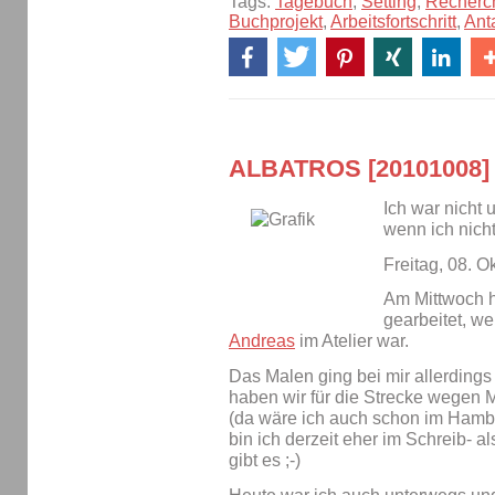
Tags:
Tagebuch
,
Setting
,
Recherc
Buchprojekt
,
Arbeitsfortschritt
,
Ant
ALBATROS [20101008]
Ich war nicht 
wenn ich nic
Freitag, 08. O
Am Mittwoch ha
gearbeitet, we
Andreas
im Atelier war.
Das Malen ging bei mir allerdings
haben wir für die Strecke wegen
(da wäre ich auch schon im Ham
bin ich derzeit eher im Schreib- 
gibt es ;-)