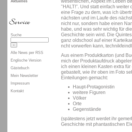
wesentlichen, Aspekt im Leben der 
Aktuelles
"HALT!". Und statt einfach weiter 
eine Frage zu dem, was ich übertr
nächsten und im Laufe des nächst
nicht nur, sondern habe einen Na
habe, und was sehr wichtig für di
Geschichte sein wird. Die Quintes
Suche
ganz oldschool auf einer Karteika
ncht vorwerfen kann, technikfeindli
Alle News per RSS
Aus einem Produktkarton (und Bu
Englische Version
mich der Produktaufdruck abgele
ich einen kleinen Kasten extra f
Gästebuch
gebastelt, wie ihr oben im Foto se
Mein Newsletter
Einteilungen gemacht:
Impressum
Haupt-Protagonistin
Kontakt
weitere Figuren
Völker
Orte
Gegenstände
(spätestens jetzt werdet ihr geme
Geschichte mit phantastischen El