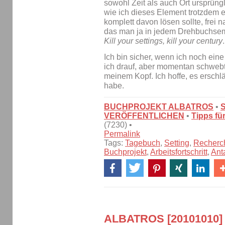
sowohl Zeit als auch Ort ursprüng
wie ich dieses Element trotzdem 
komplett davon lösen sollte, frei
das man ja in jedem Drehbuchsemi
Kill your settings, kill your century
.
Ich bin sicher, wenn ich noch ei
ich drauf, aber momentan schweb
meinem Kopf. Ich hoffe, es erschlä
habe.
BUCHPROJEKT ALBATROS
•
VERÖFFENTLICHEN
•
Tipps fü
(7230) •
Permalink
Tags:
Tagebuch
,
Setting
,
Recherc
Buchprojekt
,
Arbeitsfortschritt
,
Ant
ALBATROS [20101010]