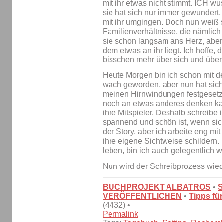
mit ihr etwas nicht stimmt. ICH w
sie hat sich nur immer gewundert
mit ihr umgingen. Doch nun weiß 
Familienverhältnisse, die nämlich 
sie schon langsam ans Herz, aber
dem etwas an ihr liegt. Ich hoffe,
bisschen mehr über sich und über 
Heute Morgen bin ich schon mit 
wach geworden, aber nun hat sich 
meinen Hirnwindungen festgesetzt
noch an etwas anderes denken ka
ihre Mitspieler. Deshalb schreibe
spannend und schön ist, wenn sich 
der Story, aber ich arbeite eng m
ihre eigene Sichtweise schildern.
leben, bin ich auch gelegentlich w
Nun wird der Schreibprozess wie
BUCHPROJEKT ALBATROS
•
VERÖFFENTLICHEN
•
Tipps fü
(4432) •
Permalink