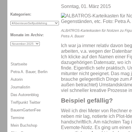
Sonntag, 01. März 2015
Kategorien:
ALBATROS-Karteikasten für Notizen zu Figur
Monate im Archiv:
Petra A. Bauer
Ich war ja immer relativ davon beg
arbeiten, v.a. wegen der Datenba
Ich klicke auf den Namen einer Fi
dazugehörigen Datensatz, wo ich a
Startseite
finde. Eigentlich sehr praktisch. 
Petra A. Bauer, Berlin
mitunter nicht geeignet. Das mag j
brauche gelegentlich Dinge zum A
Autorin
außen betrachtet) Umstandskrämere
Journalistin
viel schneller kreative Prozesse i
Das Autorenblog
Beispiel gefällig?
Treffpunkt Twitter
BauernGartenFee
Weil ich drei Meter von Rechner e
neben mir lag, notierte ich Plot-I
Termine
handschriftlich. Am nächsten Tag ü
Mein Buchshop
Evernote-Notiz. Es ging um einen 