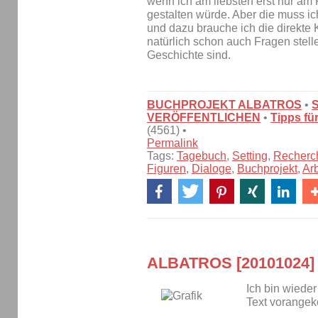
wenn ich am liebsten erst nur am 
gestalten würde. Aber die muss i
und dazu brauche ich die direkte 
natürlich schon auch Fragen stell
Geschichte sind.
BUCHPROJEKT ALBATROS
•
VERÖFFENTLICHEN
•
Tipps fü
(4561) •
Permalink
Tags:
Tagebuch
,
Setting
,
Recherc
Figuren
,
Dialoge
,
Buchprojekt
,
Arb
ALBATROS [20101024]
Ich bin wiede
Text vorange