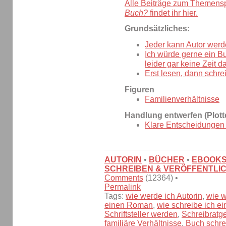
Alle Beiträge zum Themens
Buch?
findet ihr hier.
Grundsätzliches:
Jeder kann Autor werd
Ich würde gerne ein B
leider gar keine Zeit da
Erst lesen, dann schre
Figuren
Familienverhältnisse
Handlung entwerfen (Plott
Klare Entscheidungen t
AUTORIN
•
BÜCHER
•
EBOOK
SCHREIBEN & VERÖFFENTLI
Comments
(12364) •
Permalink
Tags:
wie werde ich Autorin
,
wie w
einen Roman
,
wie schreibe ich e
Schriftsteller werden
,
Schreibratg
familiäre Verhältnisse
,
Buch schre