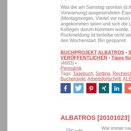
Was die am Samstag spontan (d.h
Vorwarnung) ausgesendeten Expo
(Montagmorgen, Viertel vor neun)
angekommen seien und sich die L
Kollegen darum kümmern würde. S
Rückmeldung ist beileibe nicht se
den Wochenstart. Bin gespannt.
BUCHPROJEKT ALBATROS
•
VERÖFFENTLICHEN
•
Tipps fü
(4683) •
Permalink
Tags:
Tagebuch
,
Setting
,
Recherc
Buchprojekt
,
Arbeitsfortschritt
,
AL
ALBATROS [20101023]
Wie immer nac