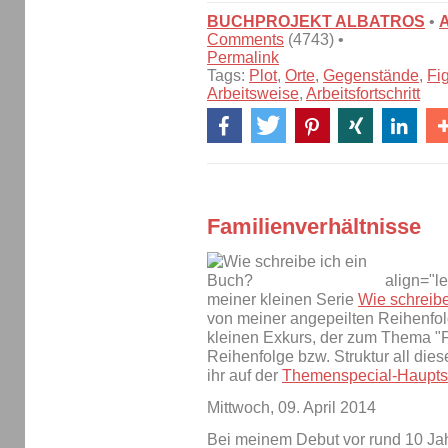
BUCHPROJEKT ALBATROS
•
Comments
(4743) •
Permalink
Tags:
Plot
,
Orte
,
Gegenstände
,
Fi
Arbeitsweise
,
Arbeitsfortschritt
Familienverhältnisse
align="le
meiner kleinen Serie
Wie schreibe
von meiner angepeilten Reihenfol
kleinen Exkurs, der zum Thema "Fi
Reihenfolge bzw. Struktur all die
ihr auf der
Themenspecial-Haupts
Mittwoch, 09. April 2014
Bei meinem Debut vor rund 10 Jah