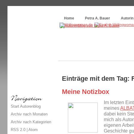
Themenspecial in
writingwomans Autorenblog
:
Wie schreibe ich ein Buch?
Home
Petra A. Bauer
Autorin
Einträge mit dem Tag: 
Meine Notizbox
Im letzten Ein
Start Autorenblog
meines
ALBAT
dabei kein St
Archiv nach Monaten
mich als Auto
Archiv nach Kategorien
eigenen Arbeit
RSS 2.0
|
Atom
Geschichte g