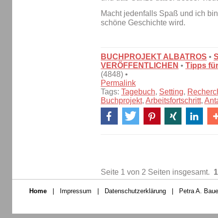
Macht jedenfalls Spaß und ich bin
schöne Geschichte wird.
BUCHPROJEKT ALBATROS
•
VERÖFFENTLICHEN
•
Tipps fü
(4848) •
Permalink
Tags:
Tagebuch
,
Setting
,
Recherc
Buchprojekt
,
Arbeitsfortschritt
,
Ant
Seite 1 von 2 Seiten insgesamt.
1
Home
|
Impressum
|
Datenschutzerklärung
|
Petra A. Baue