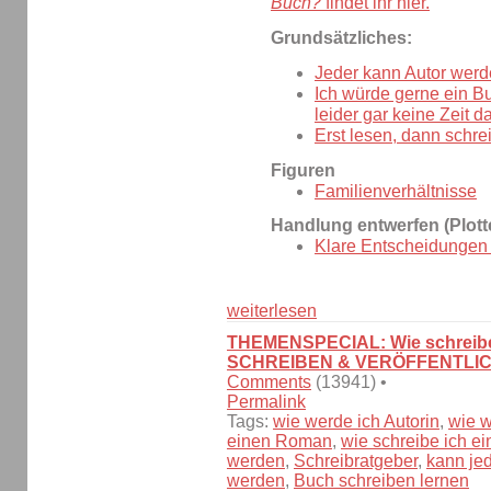
Buch?
findet ihr hier.
Grundsätzliches:
Jeder kann Autor werd
Ich würde gerne ein B
leider gar keine Zeit da
Erst lesen, dann schre
Figuren
Familienverhältnisse
Handlung entwerfen (Plott
Klare Entscheidungen t
weiterlesen
THEMENSPECIAL: Wie schreibe
SCHREIBEN & VERÖFFENTLI
Comments
(13941) •
Permalink
Tags:
wie werde ich Autorin
,
wie w
einen Roman
,
wie schreibe ich e
werden
,
Schreibratgeber
,
kann je
werden
,
Buch schreiben lernen