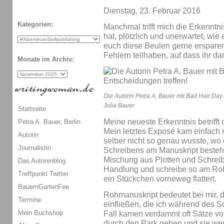
Dienstag, 23. Februar 2016
Kategorien:
Manchmal trifft mich die Erkenntni
hat, plötzlich und unerwartet, wie
euch diese Beulen gerne erspare
Fehlern teilhaben, auf dass ihr da
Monate im Archiv:
Die Autorin Petra A. Bauer mit Bad Hair Day 
Julia Bauer
Startseite
Meine neueste Erkenntnis betrifft
Petra A. Bauer, Berlin
Mein letztes Exposé kam einfach n
Autorin
selber nicht so genau wusste, wo 
Journalistin
Schreibens am Manuskript besteht
Mischung aus Plotten und Schreibe
Das Autorenblog
Handlung und schreibe so am Roh
Treffpunkt Twitter
ein Stückchen vorneweg flattert.
BauernGartenFee
Rohmanuskript bedeutet bei mir, 
Termine
einfließen, die ich während des 
Mein Buchshop
Fall kamen verdammt oft Sätze vor
durch den Park gehen und sie wer