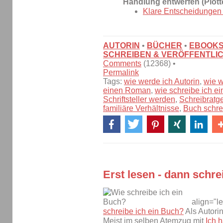
Handlung entwerfen (Plott
Klare Entscheidungen t
AUTORIN
•
BÜCHER
•
EBOOK
SCHREIBEN & VERÖFFENTLI
Comments
(12368) •
Permalink
Tags:
wie werde ich Autorin
,
wie w
einen Roman
,
wie schreibe ich e
Schriftsteller werden
,
Schreibratg
familiäre Verhältnisse
,
Buch schre
Erst lesen - dann schre
align="le
schreibe ich ein Buch?
Als Autorin
Meist im selben Atemzug mit
Ich h