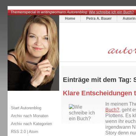
Themenspecial in
writingwomans Autorenblog
:
Wie schreibe ich ein Buch?
Home
Petra A. Bauer
Autorin
Einträge mit dem Tag: 
Klare Entscheidungen t
In meinem Th
Start Autorenblog
Buch?
, geht 
Plottens. Es k
Archiv nach Monaten
wenn ihr euch
Archiv nach Kategorien
irgendwann Nä
RSS 2.0
|
Atom
Story denn nu