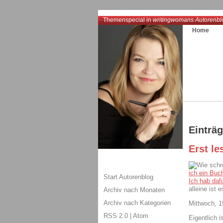
Themenspecial in
writingwomans Autorenbl
Home
Einträ
Erst le
ich ein Buc
Start Autorenblog
Ich hab dafü
alleine ist 
Archiv nach Monaten
Archiv nach Kategorien
Mittwoch, 1
RSS 2.0
|
Atom
Eigentlich 