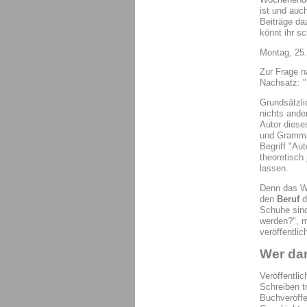
ist und auch
Beiträge d
könnt ihr s
Montag, 25.
Zur Frage n
Nachsatz: "
Grundsätzli
nichts ande
Autor diese
und Grammat
Begriff "Aut
theoretisch
lassen.
Denn das 
den
Beruf
d
Schuhe sind
werden?", m
veröffentli
Wer dar
Veröffentli
Schreiben t
Buchveröffe