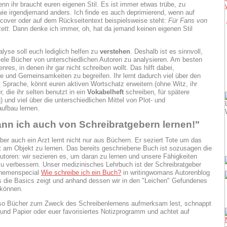
enn ihr braucht euren eigenen Stil. Es ist immer etwas trübe, zu
wie irgendjemand anders. Ich finde es auch deprimierend, wenn auf
over oder auf dem Rückseitentext beispielsweise steht:
Für Fans von
ett.
Dann denke ich immer, oh, hat da jemand keinen eigenen Stil
lyse soll euch lediglich helfen zu
verstehen
. Deshalb ist es sinnvoll,
iele Bücher von unterschiedlichen Autoren zu analysieren. Am besten
res, in denen ihr gar nicht schreiben wollt. Das hilft dabei,
e und Gemeinsamkeiten zu begreifen. Ihr lernt dadurch viel über den
Sprache, könnt euren aktiven Wortschatz erweitern (ohne Witz, ihr
, die ihr selten benutzt in ein
Vokabelheft
schreiben, für spätere
 und viel über die unterschiedlichen Mittel von Plot- und
ufbau lernen.
nn ich auch von Schreibratgebern lernen!"
ber auch ein Arzt lernt nicht nur aus Büchern. Er seziert Tote um das
t am Objekt zu lernen. Das bereits geschriebene Buch ist sozusagen die
Autoren: wir sezieren es, um daran zu lernen und unsere Fähigkeiten
zu verbessern. Unser medizinisches Lehrbuch ist der Schreibratgeber
Themenspecial
Wie schreibe ich ein Buch?
in writingwomans Autorenblog
ns die Basics zeigt und anhand dessen wir in den "Leichen" Gefundenes
können.
lso Bücher zum Zweck des Schreibenlernens aufmerksam lest, schnappt
 und Papier oder euer favorisiertes Notizprogramm und achtet auf