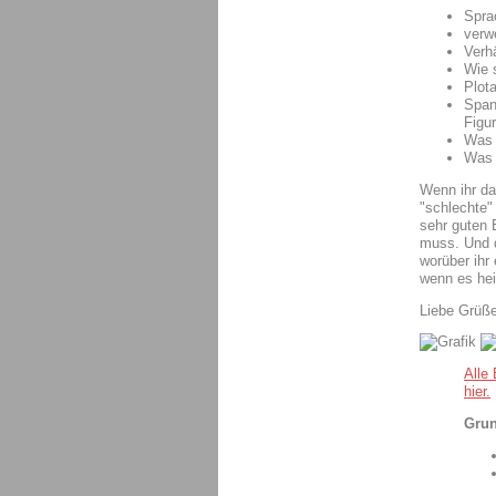
Sprac
verw
Verh
Wie 
Plot
Span
Figu
Was 
Was 
Wenn ihr da
"schlechte"
sehr guten 
muss. Und d
worüber ihr
wenn es he
Liebe Grüß
Alle
hier.
Grun