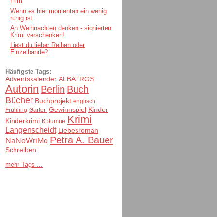
Film
Wenn es hier momentan ein wenig
ruhig ist
An Weihnachten denken - signierten
Krimi verschenken!
Liest du lieber Reihen oder
Einzelbände?
Häufigste Tags:
Adventskalender
ALBATROS
Autorin
Berlin
Buch
Bücher
Buchprojekt
englisch
Gewinnspiel
Kinder
Frühling
Garten
Krimi
Kinderkrimi
Kolumne
Langenscheidt
Liebesroman
Petra A. Bauer
NaNoWriMo
Schreiben
mehr Tags ...