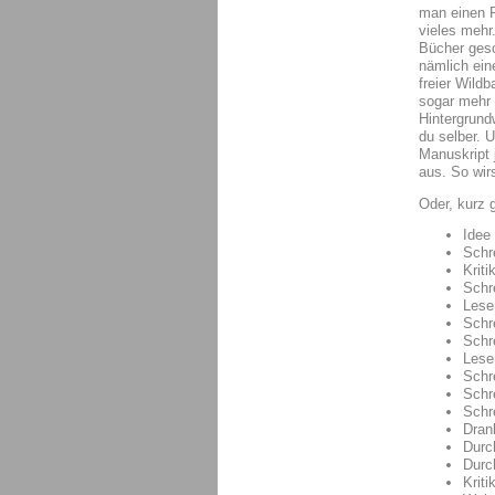
man einen P
vieles mehr
Bücher gesc
nämlich ein
freier Wild
sogar mehr 
Hintergrund
du selber. 
Manuskript 
aus. So wir
Oder, kurz g
Idee
Schr
Kriti
Schr
Lese
Schr
Schr
Lese
Schr
Schr
Schr
Dran
Durc
Durc
Kriti