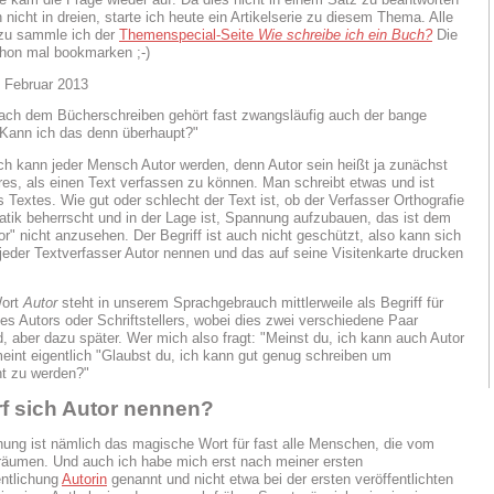
 nicht in dreien, starte ich heute ein Artikelserie zu diesem Thema. Alle
azu sammle ich der
Themenspecial-Seite
Wie schreibe ich ein Buch?
Die
chon mal bookmarken ;-)
 Februar 2013
ach dem Bücherschreiben gehört fast zwangsläufig auch der bange
Kann ich das denn überhaupt?"
ch kann jeder Mensch Autor werden, denn Autor sein heißt ja zunächst
res, als einen Text verfassen zu können. Man schreibt etwas und ist
s Textes. Wie gut oder schlecht der Text ist, ob der Verfasser Orthografie
ik beherrscht und in der Lage ist, Spannung aufzubauen, das ist dem
or" nicht anzusehen. Der Begriff ist auch nicht geschützt, also kann sich
 jeder Textverfasser Autor nennen und das auf seine Visitenkarte drucken
Wort
Autor
steht in unserem Sprachgebrauch mittlerweile als Begriff für
es Autors oder Schriftstellers, wobei dies zwei verschiedene Paar
, aber dazu später. Wer mich also fragt: "Meinst du, ich kann auch Autor
eint eigentlich "Glaubst du, ich kann gut genug schreiben um
cht zu werden?"
f sich Autor nennen?
chung ist nämlich das magische Wort für fast alle Menschen, die vom
räumen. Und auch ich habe mich erst nach meiner ersten
ntlichung
Autorin
genannt und nicht etwa bei der ersten veröffentlichten