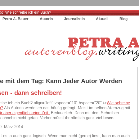
og
:
Wie schreibe ich ein Buch?
Petra A. Bauer
Autorin
Journalistin
Aktuell
Blog
ge mit dem Tag: Kann Jeder Autor Werden
sen - dann schreiben!
align="left" vspace="10" hspace="20" />
Wie schreibe
h?
Als Autorin werde ich das häufig gefragt. Meist im selben Atemzug mit
r aber eigentlich keine Zeit.
Bedauerlich. Denn mit dem Schreiben
es ohnehin nicht getan. Vorher müsst ihr nämlich ganz viel
lesen
.
9. März 2014
ist es ja auch ganz logisch: Wenn man nicht (gerne) liest, kann man auch