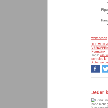
Figu
Hand
weiterlesen
THEMENSPE
VERÖFFEN
Permalink
Tags:
wie w
schreibe ic
Autor werd
Jeder 
al
habe nicht 
Wochenende 