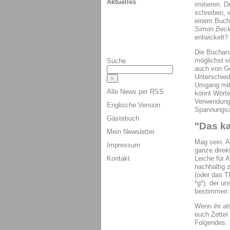
Aktuelles
imitieren. D
schreiben, 
einem Buchc
Simon Beck
entwickelt?
Die Buchana
möglichst v
Suche
auch von Gen
Unterschied
Umgang mit 
Alle News per RSS
könnt Wörter
Verwendung)
Englische Version
Spannungsa
Gästebuch
"Das ka
Mein Newsletter
Mag sein. A
Impressum
ganze direk
Kontakt
Leiche für 
nachhaltig 
(oder das 
*g*), der u
bestimmen 
Wenn ihr a
euch Zettel
Folgendes: