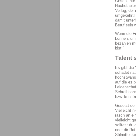
Geschichte 
Hochstapler
Verlag, der 
umgekehrt! 
damit unter
Beruf sein 
Wenn die Fr
können, um 
bezahlen mu
bist."
Talent 
Es gibt die
schadet nat
höchstwahrs
auf die es 
Leidenschaf
Schreibhand
bzw. konstr
Gesetzt den
Vielleicht n
rasch an ei
vielleicht 
solltest du
oder dir Ra
Stilmittel 