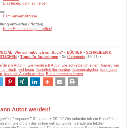
Erst lesen, dann schreiben
ren
Familienverhältnisse
lung entwerfen (Plotten)
Klare Entscheidungen treffen!
CIAL: Wie schreibe ich ein Buch?
•
BÜCHER
•
SCHREIBEN &
TLICHEN
•
Tipps für Autor:innen
• 3x
Comments
(13941) •
erde ich Autorin
,
wie werde ich Autor
,
wie schreibe ich einen Roman
,
wie
h ein Buch
,
viel lesen
,
Schriftsteller werden
,
Schreibratgeber
,
kann jeder
en
,
kann ich Autorin werden
,
Buch schreiben lernen
kann Autor werden!
ign="left" vspace="10" hspace="20" />"Wie schreibe ich ein Buch?" Ich
gezählt, wie oft ich das schon gefragt wurde. Gerade am letzten
kam die Frage wieder auf. Da dies nicht in einem Satz zu beantworten