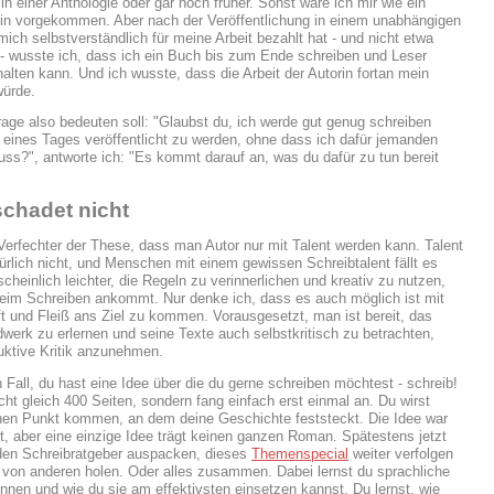
in einer Anthologie oder gar noch früher. Sonst wäre ich mir wie ein
in vorgekommen. Aber nach der Veröffentlichung in einem unabhängigen
mich selbstverständlich für meine Arbeit bezahlt hat - und nicht etwa
- wusste ich, dass ich ein Buch bis zum Ende schreiben und Leser
halten kann. Und ich wusste, dass die Arbeit der Autorin fortan mein
würde.
age also bedeuten soll: "Glaubst du, ich werde gut genug schreiben
eines Tages veröffentlicht zu werden, ohne dass ich dafür jemanden
ss?", antworte ich: "Es kommt darauf an, was du dafür zu tun bereit
schadet nicht
 Verfechter der These, dass man Autor nur mit Talent werden kann. Talent
ürlich nicht, und Menschen mit einem gewissen Schreibtalent fällt es
cheinlich leichter, die Regeln zu verinnerlichen und kreativ zu nutzen,
beim Schreiben ankommt. Nur denke ich, dass es auch möglich ist mit
t und Fleiß ans Ziel zu kommen. Vorausgesetzt, man ist bereit, das
werk zu erlernen und seine Texte auch selbstkritisch zu betrachten,
uktive Kritik anzunehmen.
 Fall, du hast eine Idee über die du gerne schreiben möchtest - schreib!
icht gleich 400 Seiten, sondern fang einfach erst einmal an. Du wirst
nen Punkt kommen, an dem deine Geschichte feststeckt. Die Idee war
gut, aber eine einzige Idee trägt keinen ganzen Roman. Spätestens jetzt
 den Schreibratgeber auspacken, dieses
Themenspecial
weiter verfolgen
t von anderen holen. Oder alles zusammen. Dabei lernst du sprachliche
kennen und wie du sie am effektivsten einsetzen kannst. Du lernst, wie