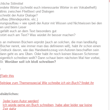
hliche Stilmittel
endete Wörter (schreibt euch interessante Wörter in ein Vokabelheft)
ältnis zwischen Fließtext und Dialogen
schreibt der Autor Dialoge?
aufbau (Wendepunkte, etc.)
nungsaufbau = wie spielt der Autor mit Wissen und Nichtwissen bei den
ren und beim Leser
gefällt euch an dem Text besonders gut
stört euch am Text? Was würdet ihr besser machen?
s an mehreren Büchern erprobt (auch an solchen, die man landläufig
 Bücher nennt, wie immer man das definieren will), habt ihr schon einen
Eindruck davon, wie das Handwerkszeug von Autoren beschaffen sein
ann geht es ans Üben. Oder habt ihr noch keinen blassen Schimmer
 eigentlich schreiben wollt? Dann schaut beim nächsten Mal hier vorbei,
ißt:
Worüber soll ich bloß schreiben?
e
 Beiträge zum Themenspecial
Wie schreibe ich ein Buch?
findet ihr
dsätzliches:
Jeder kann Autor werden!
Ich würde gerne ein Buch schreiben, habe aber leider gar keine
Zeit dafür