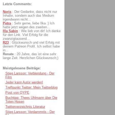
Letzte Comments:
Noris
:
Der Gedanke, dass nicht nur
Inhalte, sondern auch das Medium
irgendwann nicht...
Petra
:
Sehr gerne, liebe Ilka :) Ich
hatte jetzt wegen des zweiten...
Illa Sabin
:
Wie lieb von dir! Ich danke
für den Link. Viel Erfolg für die
zwanzigtausend...
R23
:
Glückwunsch und viel Erfolg mit
deinem Patreon Profil. Ich selbst habe
in...
Renate
:
20 Jahre, das ist eine sehr
lange Zeit. Herzlichen Glückwunsch;)
Meistgelesene Beiträge:
Stieg Larsson: Verblendung - Der
Film
Jeder kann Autor werden!
Treffpunkt Twitter: Mein Twitterblog
Post von QYPE
Buchtipp: Thees Uhlmann über Die
Toten Hosen
Twitterverzeichnis Literatur
Stieg Larsson: Verdammnis - Der