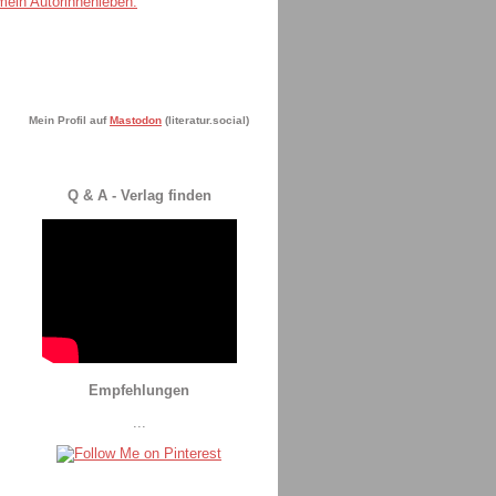
Mein Profil auf
Mastodon
(literatur.social)
Q & A - Verlag finden
Empfehlungen
...