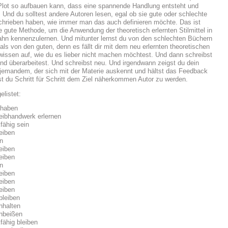
lot so aufbauen kann, dass eine spannende Handlung entsteht und
. Und du solltest andere Autoren lesen, egal ob sie gute oder schlechte
hrieben haben, wie immer man das auch definieren möchte. Das ist
e gute Methode, um die Anwendung der theoretisch erlernten Stilmittel in
bahn kennenzulernen. Und mitunter lernst du von den schlechten Büchern
als von den guten, denn es fällt dir mit dem neu erlernten theoretischen
wissen auf, wie du es lieber nicht machen möchtest. Und dann schreibst
Und überarbeitest. Und schreibst neu. Und irgendwann zeigst du dein
jemandem, der sich mit der Materie auskennt und hältst das Feedback
st du Schritt für Schritt dem Ziel näherkommen Autor zu werden.
elistet:
 haben
eibhandwerk erlernen
kfähig sein
eiben
n
eiben
eiben
n
eiben
eiben
eiben
bleiben
hhalten
hbeißen
kfähig bleiben