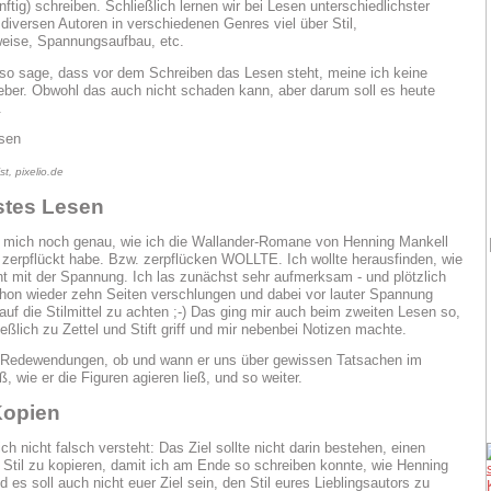
nftig) schreiben. Schließlich lernen wir bei Lesen unterschiedlichster
diversen Autoren in verschiedenen Genres viel über Stil,
eise, Spannungsaufbau, etc.
so sage, dass vor dem Schreiben das Lesen steht, meine ich keine
eber. Obwohl das auch nicht schaden kann, aber darum soll es heute
.
st, pixelio.de
tes Lesen
e mich noch genau, wie ich die Wallander-Romane von Henning Mankell
zerpflückt habe. Bzw. zerpflücken WOLLTE. Ich wollte herausfinden, wie
t mit der Spannung. Ich las zunächst sehr aufmerksam - und plötzlich
chon wieder zehn Seiten verschlungen und dabei vor lauter Spannung
auf die Stilmittel zu achten ;-) Das ging mir auch beim zweiten Lesen so,
ießlich zu Zettel und Stift griff und mir nebenbei Notizen machte.
e Redewendungen, ob und wann er uns über gewissen Tatsachen im
ß, wie er die Figuren agieren ließ, und so weiter.
Kopien
ch nicht falsch versteht: Das Ziel sollte nicht darin bestehen, einen
Stil zu kopieren, damit ich am Ende so schreiben konnte, wie Henning
 es soll auch nicht euer Ziel sein, den Stil eures Lieblingsautors zu