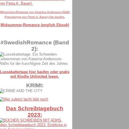
Mittsommer-Romanze von Katarina Andersson-Wallin
(Pseudonym von Petra A. Bauer) hier kaufen.
Midsummer-Romance (english Ebook)
#SwedishRomance (Band
2):
Lussekattertage hier kaufen oder gratis
mit Kindle Unlimited lesen.
KRIMI:
Das Schreibtagebuch
2023: