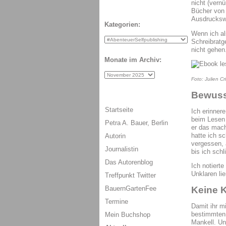
nicht (vernü
Bücher von 
Ausdrucksw
Kategorien:
Wenn ich al
Schreibratg
nicht gehen
Monate im Archiv:
Foto: Julien Cri
Bewuss
Startseite
Ich erinner
beim Lesen 
Petra A. Bauer, Berlin
er das mach
hatte ich s
Autorin
vergessen, 
Journalistin
bis ich schl
Das Autorenblog
Ich notiert
Unklaren lie
Treffpunkt Twitter
BauernGartenFee
Keine 
Termine
Damit ihr mi
bestimmten 
Mein Buchshop
Mankell. Und