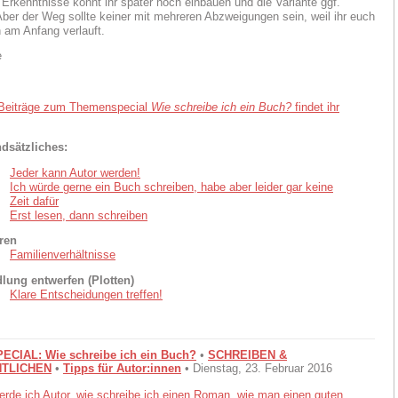
 Erkenntnisse könnt ihr später noch einbauen und die Variante ggf.
ber der Weg sollte keiner mit mehreren Abzweigungen sein, weil ihr euch
h am Anfang verlauft.
e
 Beiträge zum Themenspecial
Wie schreibe ich ein Buch?
findet ihr
dsätzliches:
Jeder kann Autor werden!
Ich würde gerne ein Buch schreiben, habe aber leider gar keine
Zeit dafür
Erst lesen, dann schreiben
ren
Familienverhältnisse
lung entwerfen (Plotten)
Klare Entscheidungen treffen!
CIAL: Wie schreibe ich ein Buch?
•
SCHREIBEN &
TLICHEN
•
Tipps für Autor:innen
• Dienstag, 23. Februar 2016
erde ich Autor
,
wie schreibe ich einen Roman
,
wie man einen guten