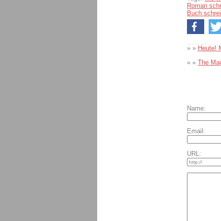
Roman schr
Buch schre
» »
Heute! 
« «
The Mag
Name:
Email:
URL: