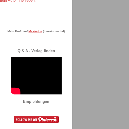
Mein Profil auf
Mastodon
(literatur.social)
Q & A - Verlag finden
Empfehlungen
...