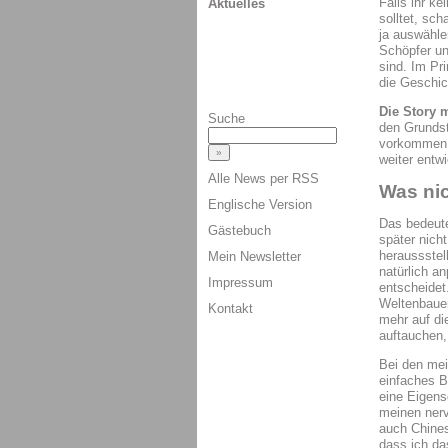
Falls ihr k
Aktuelles
solltet, sch
ja auswähle
Schöpfer un
sind. Im Pri
die Geschic
Die Story 
Suche
den Grundst
vorkommen, 
weiter entwi
Alle News per RSS
Was ni
Englische Version
Das bedeute
Gästebuch
später nich
heraussstell
Mein Newsletter
natürlich a
Impressum
entscheidet
Weltenbauer
Kontakt
mehr auf di
auftauchen,
Bei den mei
einfaches B
eine Eigensc
meinen nerv
auch Chines
dass ich da