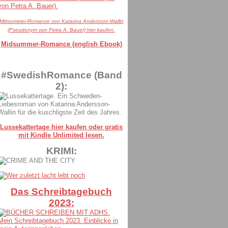
Mittsommer-Romanze von Katarina Andersson-Wallin
(Pseudonym von Petra A. Bauer) hier kaufen.
Midsummer-Romance (english Ebook)
#SwedishRomance (Band
2):
Lussekattertage hier kaufen oder gratis
mit Kindle Unlimited lesen.
KRIMI:
Das Schreibtagebuch
2023: