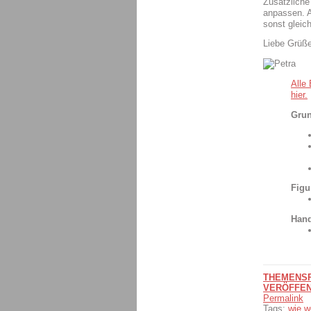
Zusätzliche
anpassen. A
sonst gleic
Liebe Grüß
Alle
hier.
Grun
Figu
Hand
THEMENSPE
VERÖFFEN
Permalink
Tags:
wie w