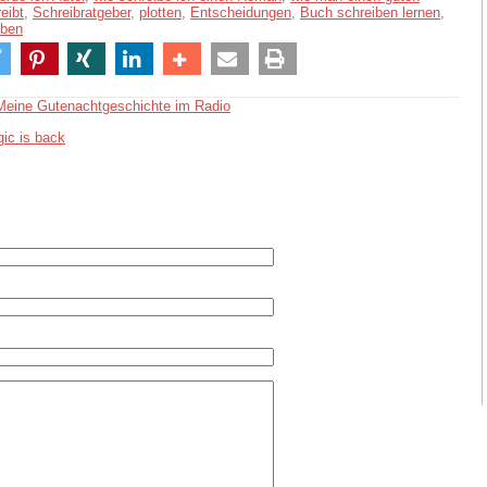
eibt
,
Schreibratgeber
,
plotten
,
Entscheidungen
,
Buch schreiben lernen
,
iben
Meine Gutenachtgeschichte im Radio
ic is back