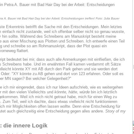
tra A. Bauer mit Bad Hair Day bei der Arbeit: Entscheidungen treffen! Foto: Julia Bauer
te Erkenntnis betrifft die Sache mit den Entscheidungen. Mein letztes
einfach nicht zustande, weil ich offenbar selber nicht so genau wusste,
y hin sollte. Während des Schreibens am Manuskript besteht meine
e aus einer Mischung aus Plotten und Schreiben. Ich entwerfe einen Teil
g und schreibe so am Rohmanuskript, dass der Plot quasi ein
orneweg flattert.
pt bedeutet bei mir, dass auch alle Anmerkungen mit einfließen, die ich
s Schreibens habe. Und im erwähnten Fall kamen verdammt oft Sätze
ielleicht könnte XY mit AB durch den Park gehen und sie werden dort
" Oder: "XY könnte zu AB gehen und dort von 123 erfahren. Oder soll es
eber MN sagen? Bei welcher Gelegenheit?"
 ich mir eingeredet, dass ich nur Ideen aufschrieb, wie es weitergehen
r mit den vielen Vielleichts und
könnte, hätte, würde
bin ich letztlich
gekommen. Weil ich mich nicht getraut habe, mich für einen Weg zu
 Zum Teil, weil ich dachte, dass etwas vielleicht nicht funktionieren
ich mir Möglichkeiten offen lassen wollte. Denn eine Entscheidung für
tet auch gleichzeitig eine Entscheidung gegen alles andere.
Story of my
: die innere Logik