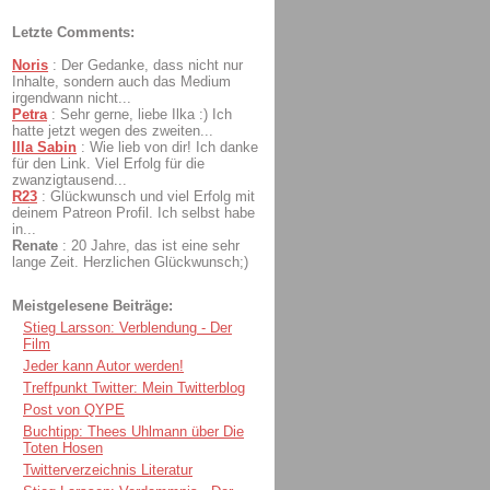
Letzte Comments:
Noris
:
Der Gedanke, dass nicht nur
Inhalte, sondern auch das Medium
irgendwann nicht...
Petra
:
Sehr gerne, liebe Ilka :) Ich
hatte jetzt wegen des zweiten...
Illa Sabin
:
Wie lieb von dir! Ich danke
für den Link. Viel Erfolg für die
zwanzigtausend...
R23
:
Glückwunsch und viel Erfolg mit
deinem Patreon Profil. Ich selbst habe
in...
Renate
:
20 Jahre, das ist eine sehr
lange Zeit. Herzlichen Glückwunsch;)
Meistgelesene Beiträge:
Stieg Larsson: Verblendung - Der
Film
Jeder kann Autor werden!
Treffpunkt Twitter: Mein Twitterblog
Post von QYPE
Buchtipp: Thees Uhlmann über Die
Toten Hosen
Twitterverzeichnis Literatur