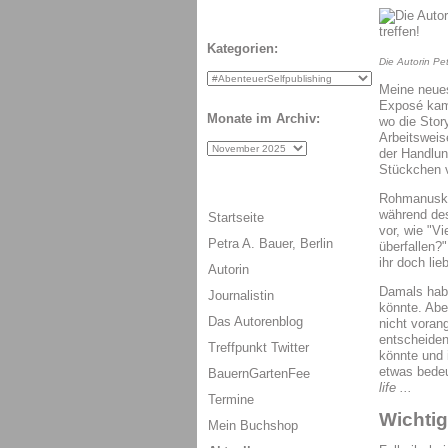
Kategorien:
Die Autorin Pe
Meine neues
Exposé kam 
Monate im Archiv:
wo die Stor
Arbeitsweis
der Handlun
Stückchen v
Rohmanuskri
während de
Startseite
vor, wie "V
Petra A. Bauer, Berlin
überfallen?
ihr doch li
Autorin
Damals habe
Journalistin
könnte. Abe
Das Autorenblog
nicht voran
entscheiden.
Treffpunkt Twitter
könnte und 
etwas bedeu
BauernGartenFee
life ...
Termine
Wichtig
Mein Buchshop