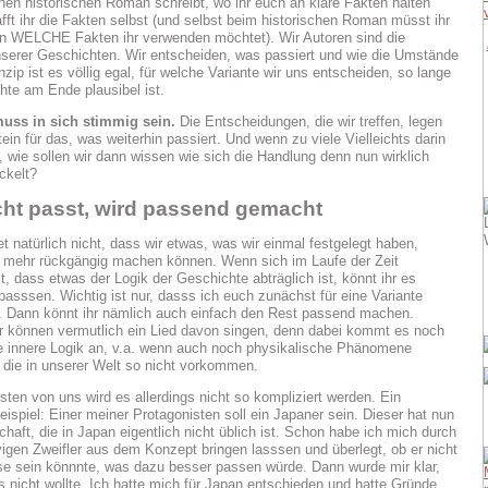
einen historischen Roman schreibt, wo ihr euch an klare Fakten halten
afft ihr die Fakten selbst (und selbst beim historischen Roman müsst ihr
n WELCHE Fakten ihr verwenden möchtet). Wir Autoren sind die
serer Geschichten. Wir entscheiden, was passiert und wie die Umstände
nzip ist es völlig egal, für welche Variante wir uns entscheiden, so lange
hte am Ende plausibel ist.
muss in sich stimmig sein.
Die Entscheidungen, die wir treffen, legen
ein für das, was weiterhin passiert. Und wenn zu viele Vielleichts darin
wie sollen wir dann wissen wie sich die Handlung denn nun wirklich
ckelt?
cht passt, wird passend gemacht
t natürlich nicht, dass wir etwas, was wir einmal festgelegt haben,
t mehr rückgängig machen können. Wenn sich im Laufe der Zeit
t, dass etwas der Logik der Geschichte abträglich ist, könnt ihr es
npasssen. Wichtig ist nur, dasss ich euch zunächst für eine Variante
. Dann könnt ihr nämlich auch einfach den Rest passend machen.
 können vermutlich ein Lied davon singen, denn dabei kommt es noch
e innere Logik an, v.a. wenn auch noch physikalische Phänomene
 die in unserer Welt so nicht vorkommen.
sten von uns wird es allerdings nicht so kompliziert werden. Ein
eispiel: Einer meiner Protagonisten soll ein Japaner sein. Dieser hat nun
haft, die in Japan eigentlich nicht üblich ist. Schon habe ich mich durch
igen Zweifler aus dem Konzept bringen lasssen und überlegt, ob er nicht
e sein könnnte, was dazu besser passen würde. Dann wurde mir klar,
s nicht wollte. Ich hatte mich für Japan entschieden und hatte Gründe