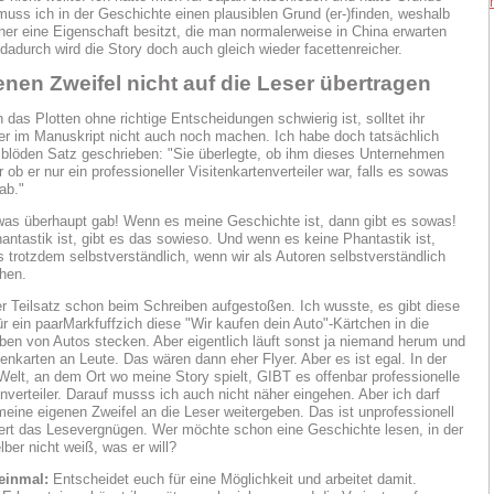
 muss ich in der Geschichte einen plausiblen Grund (er-)finden, weshalb
ner eine Eigenschaft besitzt, die man normalerweise in China erwarten
dadurch wird die Story doch auch gleich wieder facettenreicher.
enen Zweifel nicht auf die Leser übertragen
das Plotten ohne richtige Entscheidungen schwierig ist, solltet ihr
er im Manuskript nicht auch noch machen. Ich habe doch tatsächlich
 blöden Satz geschrieben: "Sie überlegte, ob ihm dieses Unternehmen
 ob er nur ein professioneller Visitenkartenverteiler war, falls es sowas
ab."
was überhaupt gab! Wenn es meine Geschichte ist, dann gibt es sowas!
ntastik ist, gibt es das sowieso. Und wenn es keine Phantastik ist,
s trotzdem selbstverständlich, wenn wir als Autoren selbstverständlich
hen.
ser Teilsatz schon beim Schreiben aufgestoßen. Ich wusste, es gibt diese
ür ein paarMarkfuffzich diese "Wir kaufen dein Auto"-Kärtchen in die
ben von Autos stecken. Aber eigentlich läuft sonst ja niemand herum und
itenkarten an Leute. Das wären dann eher Flyer. Aber es ist egal. In der
r Welt, an dem Ort wo meine Story spielt, GIBT es offenbar professionelle
enverteiler. Darauf musss ich auch nicht näher eingehen. Aber ich darf
meine eigenen Zweifel an die Leser weitergeben. Das ist unprofessionell
rt das Lesevergnügen. Wer möchte schon eine Geschichte lesen, in der
lber nicht weiß, was er will?
einmal:
Entscheidet euch für eine Möglichkeit und arbeitet damit.