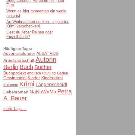
Stieg Larsson: Verdammnis - Der
Film
Wenn es hier momentan ein wenig
ruhig ist
An Weihnachten denken - signierten
Krimi verschenken!
Liest du lieber Reihen oder
Einzelbände?
Häufigste Tags:
Adventskalender
ALBATROS
Autorin
Arbeitsfortschritt
Berlin
Buch
Bücher
Buchprojekt
englisch
Frühling
Garten
Gewinnspiel
Kinder
Kinderkrimi
Krimi
Langenscheidt
Kolumne
Petra
NaNoWriMo
Liebesroman
A. Bauer
mehr Tags ...