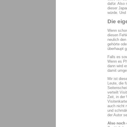
dafür. Also
dieser Japa
würde. Und 
Die eig
Wenn schon 
diesen Fehl
neulich den
gehörte oder
überhaupt g
Falls es so
Wenn es Pha
dann wird e
damit umge
Mir ist die
Leute, die f
Seitenschei
verteilt Vis
Zeit, in de
Visitenkart
auch nicht 
und schmäle
der Autor se
Also noch 