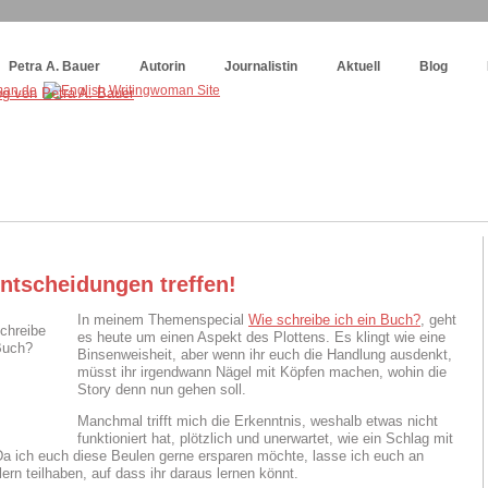
og
:
Wie schreibe ich ein Buch?
Petra A. Bauer
Autorin
Journalistin
Aktuell
Blog
Entscheidungen treffen!
In meinem Themenspecial
Wie schreibe ich ein Buch?
, geht
es heute um einen Aspekt des Plottens. Es klingt wie eine
Binsenweisheit, aber wenn ihr euch die Handlung ausdenkt,
müsst ihr irgendwann Nägel mit Köpfen machen, wohin die
Story denn nun gehen soll.
Manchmal trifft mich die Erkenntnis, weshalb etwas nicht
funktioniert hat, plötzlich und unerwartet, wie ein Schlag mit
Da ich euch diese Beulen gerne ersparen möchte, lasse ich euch an
ern teilhaben, auf dass ihr daraus lernen könnt.