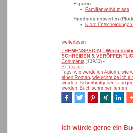
Figuren
Familienverhältnisse
Handlung entwerfen (Plott
Klare Entscheidungen t
weiterlesen
THEMENSPECIAL: Wie schreibe
SCHREIBEN & VERÖFFENTLI
Comments
(13933) •
Permalink
Tags:
wie werde ich Autorin
,
wie w
einen Roman
,
wie schreibe ich e
werden
,
Schreibratgeber
,
kann je
werden
,
Buch schreiben lernen
Ich würde gerne ein Bu