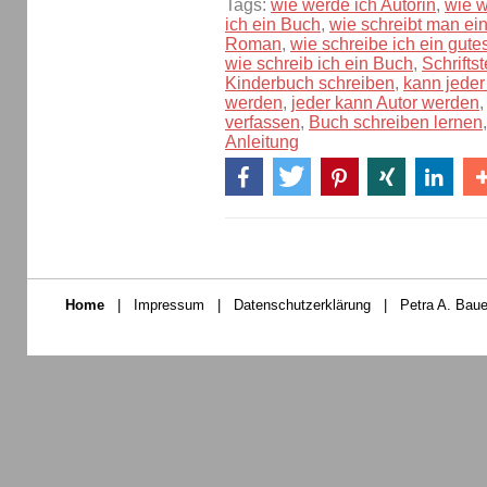
Tags:
wie werde ich Autorin
,
wie w
ich ein Buch
,
wie schreibt man ei
Roman
,
wie schreibe ich ein gut
wie schreib ich ein Buch
,
Schrifts
Kinderbuch schreiben
,
kann jeder
werden
,
jeder kann Autor werden
verfassen
,
Buch schreiben lernen
Anleitung
Home
|
Impressum
|
Datenschutzerklärung
|
Petra A. Baue