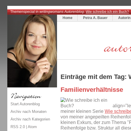
Themenspecial in
writingwomans Autorenblog
:
Wie schreibe ich ein Buch?
Home
Petra A. Bauer
Autorin
Einträge mit dem Tag: 
Familienverhältnisse
Start Autorenblog
align="le
meiner kleinen Serie
Wie schreibe
Archiv nach Monaten
von meiner angepeilten Reihenfol
Archiv nach Kategorien
kleinen Exkurs, der zum Thema "Fi
RSS 2.0
|
Atom
Reihenfolge bzw. Struktur all die