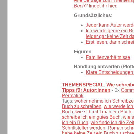
Alle Beiträge zum Themens
Buch?
findet ihr hier.
Grundsätzliches:
Jeder kann Autor werd
Ich würde gerne ein B
leider gar keine Zeit da
Erst lesen, dann schre
Figuren
Familienverhältnisse
Handlung entwerfen (Plott
Klare Entscheidungen t
THEMENSPECIAL: Wie schreibe
Tipps für Autor:innen
• 0x
Comm
Permalink
Tags:
woher nehme ich Schreibzei
Buch zu schreiben
,
wie werde ich
Buch
,
wie schreibt man ein Buch
,
schreibe ich ein gutes Buch
,
wie s
ich ein Buch
,
wie finde ich die Z
Schriftsteller werden
,
Roman schr
habe keine Zeit ein Buch zu schr