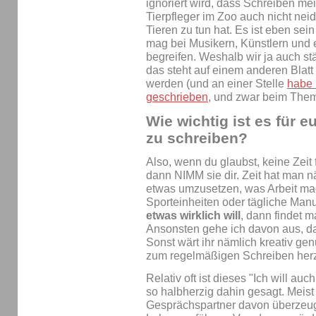
ignoriert wird, dass Schreiben mei
Tierpfleger im Zoo auch nicht nei
Tieren zu tun hat. Es ist eben sein
mag bei Musikern, Künstlern und 
begreifen. Weshalb wir ja auch stä
das steht auf einem anderen Blatt 
werden (und an einer Stelle
habe 
geschrieben
, und zwar beim The
Wie wichtig ist es für e
zu schreiben?
Also, wenn du glaubst, keine Zeit
dann NIMM sie dir. Zeit hat man 
etwas umzusetzen, was Arbeit mac
Sporteinheiten oder tägliche Manu
etwas wirklich will
, dann findet m
Ansonsten gehe ich davon aus, das
Sonst wärt ihr nämlich kreativ ge
zum regelmäßigen Schreiben he
Relativ oft ist dieses "Ich will au
so halbherzig dahin gesagt. Meis
Gesprächspartner davon überzeugt 