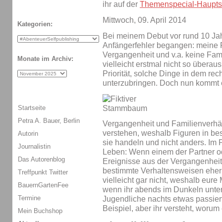
ihr auf der
Themenspecial-Haupts
Mittwoch, 09. April 2014
Kategorien:
Bei meinem Debut vor rund 10 Jah
Anfängerfehler begangen: meine F
Vergangenheit und v.a. keine Famil
Monate im Archiv:
vielleicht erstmal nicht so überau
Priorität, solche Dinge in dem rec
unterzubringen. Doch nun kommt 
Startseite
Petra A. Bauer, Berlin
Vergangenheit und Familienverhält
verstehen, weshalb Figuren in be
Autorin
sie handeln und nicht anders. Im Pr
Journalistin
Leben: Wenn einem der Partner ode
Das Autorenblog
Ereignisse aus der Vergangenheit
bestimmte Verhaltensweisen eher v
Treffpunkt Twitter
vielleicht gar nicht, weshalb eure 
BauernGartenFee
wenn ihr abends im Dunkeln unterwe
Termine
Jugendliche nachts etwas passiert,
Beispiel, aber ihr versteht, worum
Mein Buchshop