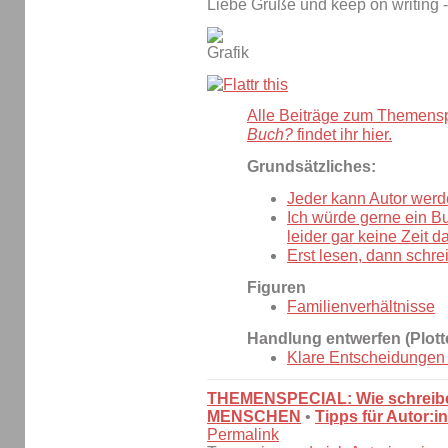
Liebe Grüße und keep on writing -
Alle Beiträge zum Themens
Buch?
findet ihr hier.
Grundsätzliches:
Jeder kann Autor werd
Ich würde gerne ein B
leider gar keine Zeit da
Erst lesen, dann schre
Figuren
Familienverhältnisse
Handlung entwerfen (Plott
Klare Entscheidungen t
THEMENSPECIAL: Wie schreibe
MENSCHEN
•
Tipps für Autor:i
Permalink