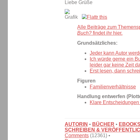
Liebe Grüße
Alle Beiträge zum Themens
Buch?
findet ihr hier.
Grundsätzliches:
Jeder kann Autor werd
Ich würde gerne ein B
leider gar keine Zeit da
Erst lesen, dann schre
Figuren
Familienverhältnisse
Handlung entwerfen (Plott
Klare Entscheidungen t
AUTORIN
•
BÜCHER
•
EBOOK
SCHREIBEN & VERÖFFENTLI
Comments
(12361) •