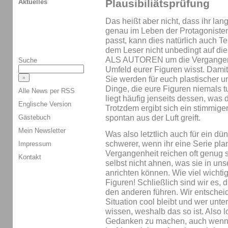
Plausibiliätsprüfung
Aktuelles
Das heißt aber nicht, dass ihr lan
genau im Leben der Protagonisten
passt, kann dies natürlich auch Tei
dem Leser nicht unbedingt auf die
ALS AUTOREN um die Vergangenhe
Suche
Umfeld eurer Figuren wisst. Damit
Sie werden für euch plastischer u
Dinge, die eure Figuren niemals t
Alle News per RSS
liegt häufig jenseits dessen, was
Englische Version
Trotzdem ergibt sich ein stimmiger
spontan aus der Luft greift.
Gästebuch
Mein Newsletter
Was also letztlich auch für ein dü
schwerer, wenn ihr eine Serie pla
Impressum
Vergangenheit reichen oft genug so
Kontakt
selbst nicht ahnen, was sie in u
anrichten können. Wie viel wichtig
Figuren! Schließlich sind wir es,
den anderen führen. Wir entscheid
Situation cool bleibt und wer unter
wissen, weshalb das so ist. Also l
Gedanken zu machen, auch wenn di