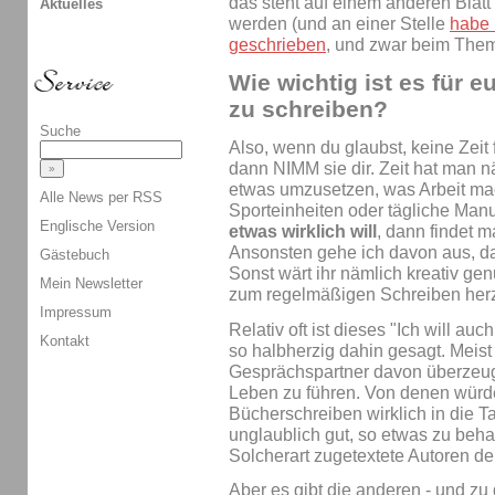
das steht auf einem anderen Blatt 
Aktuelles
werden (und an einer Stelle
habe 
geschrieben
, und zwar beim The
Wie wichtig ist es für e
zu schreiben?
Suche
Also, wenn du glaubst, keine Zeit
dann NIMM sie dir. Zeit hat man 
etwas umzusetzen, was Arbeit mac
Alle News per RSS
Sporteinheiten oder tägliche Manu
Englische Version
etwas wirklich will
, dann findet m
Ansonsten gehe ich davon aus, das
Gästebuch
Sonst wärt ihr nämlich kreativ ge
Mein Newsletter
zum regelmäßigen Schreiben he
Impressum
Relativ oft ist dieses "Ich will au
Kontakt
so halbherzig dahin gesagt. Meis
Gesprächspartner davon überzeugt 
Leben zu führen. Von denen würde
Bücherschreiben wirklich in die T
unglaublich gut, so etwas zu be
Solcherart zugetextete Autoren de
Aber es gibt die anderen - und zu