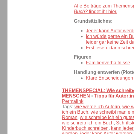
Alle Beiträge zum Themens
Buch?
findet ihr hier.
Grundsätzliches:
Jeder kann Autor werd
Ich würde gerne ein B
leider gar keine Zeit da
Erst lesen, dann schre
Figuren
Familienverhältnisse
Handlung entwerfen (Plott
Klare Entscheidungen t
THEMENSPECIAL: Wie schreibe
MENSCHEN
•
Tipps für Autor:i
Permalink
Tags:
wie werde ich Autorin
,
wie w
ich ein Buch
,
wie schreibt man ei
Roman
,
wie schreibe ich ein gut
wie schreib ich ein Buch
,
Schrifts
Kinderbuch schreiben
,
kann jeder
werden
,
jeder kann Autor werden