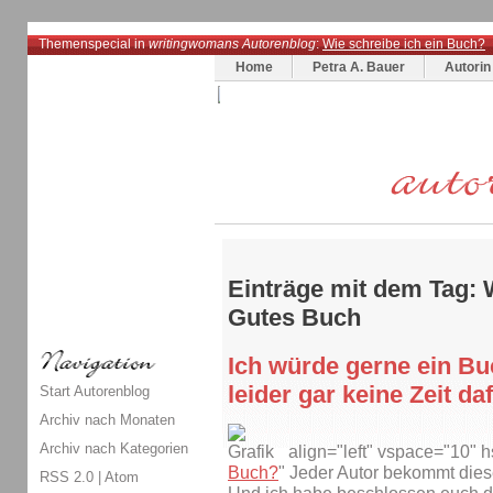
Themenspecial in
writingwomans Autorenblog
:
Wie schreibe ich ein Buch?
Home
Petra A. Bauer
Autorin
Einträge mit dem Tag: 
Gutes Buch
Ich würde gerne ein Bu
leider gar keine Zeit daf
Start Autorenblog
Archiv nach Monaten
Archiv nach Kategorien
align="left" vspace="10" 
Buch?
" Jeder Autor bekommt diese
RSS 2.0
|
Atom