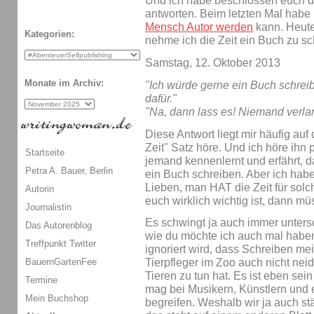
Und ich habe beschlossen euch da
antworten. Beim letzten Mal habe 
Mensch Autor werden
kann. Heute
Kategorien:
nehme ich die Zeit ein Buch zu s
Samstag, 12. Oktober 2013
Monate im Archiv:
"Ich würde gerne ein Buch schreib
dafür."
"Na, dann lass es! Niemand verlan
Diese Antwort liegt mir häufig au
Zeit" Satz höre. Und ich höre ihn
Startseite
jemand kennenlernt und erfährt, das
Petra A. Bauer, Berlin
ein Buch schreiben. Aber ich habe l
Lieben, man HAT die Zeit für sol
Autorin
euch wirklich wichtig ist, dann m
Journalistin
Es schwingt ja auch immer untersch
Das Autorenblog
wie du möchte ich auch mal haben
Treffpunkt Twitter
ignoriert wird, dass Schreiben mei
BauernGartenFee
Tierpfleger im Zoo auch nicht nei
Tieren zu tun hat. Es ist eben sein
Termine
mag bei Musikern, Künstlern und 
Mein Buchshop
begreifen. Weshalb wir ja auch stä