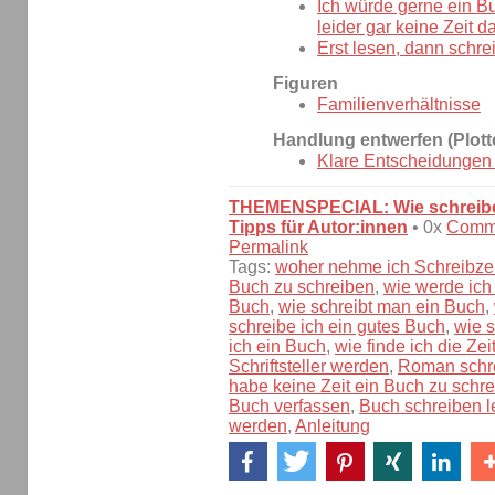
Ich würde gerne ein B
leider gar keine Zeit da
Erst lesen, dann schre
Figuren
Familienverhältnisse
Handlung entwerfen (Plott
Klare Entscheidungen t
THEMENSPECIAL: Wie schreibe
Tipps für Autor:innen
• 0x
Comm
Permalink
Tags:
woher nehme ich Schreibzei
Buch zu schreiben
,
wie werde ich
Buch
,
wie schreibt man ein Buch
,
schreibe ich ein gutes Buch
,
wie s
ich ein Buch
,
wie finde ich die Z
Schriftsteller werden
,
Roman schr
habe keine Zeit ein Buch zu schr
Buch verfassen
,
Buch schreiben l
werden
,
Anleitung