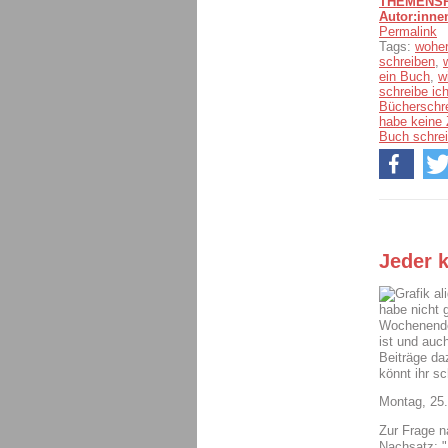
THEMENSPE
Autor:inne
Permalink
Tags:
woher
schreiben
,
ein Buch
,
w
schreibe ic
Bücherschr
habe keine 
Buch schrei
Jeder 
al
habe nicht 
Wochenende 
ist und auch
Beiträge d
könnt ihr s
Montag, 25.
Zur Frage n
Nachsatz: "