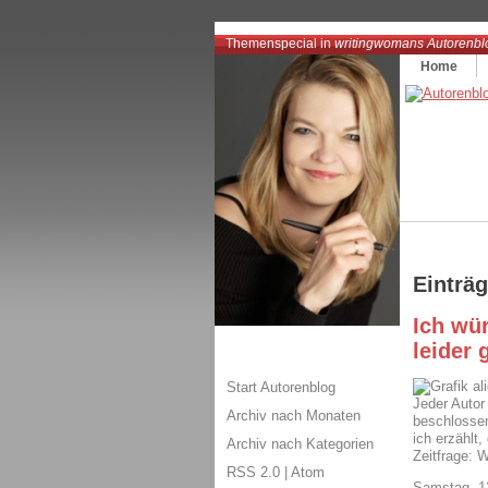
Themenspecial in
writingwomans Autorenbl
Home
Einträ
Ich wü
leider 
al
Start Autorenblog
Jeder Autor
Archiv nach Monaten
beschlossen
ich erzählt
Archiv nach Kategorien
Zeitfrage: 
RSS 2.0
|
Atom
Samstag, 1