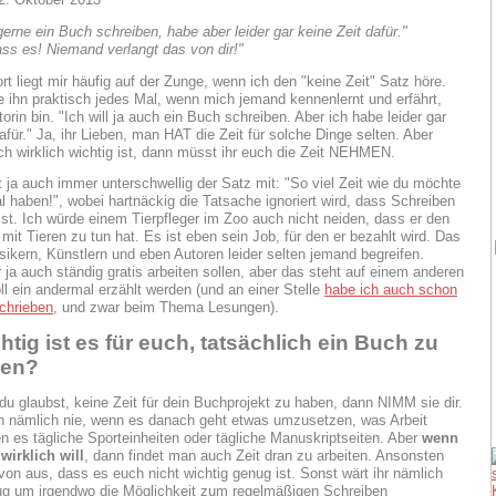
erne ein Buch schreiben, habe aber leider gar keine Zeit dafür."
ass es! Niemand verlangt das von dir!"
rt liegt mir häufig auf der Zunge, wenn ich den "keine Zeit" Satz höre.
e ihn praktisch jedes Mal, wenn mich jemand kennenlernt und erfährt,
orin bin. "Ich will ja auch ein Buch schreiben. Aber ich habe leider gar
afür." Ja, ihr Lieben, man HAT die Zeit für solche Dinge selten. Aber
h wirklich wichtig ist, dann müsst ihr euch die Zeit NEHMEN.
 ja auch immer unterschwellig der Satz mit: "So viel Zeit wie du möchte
l haben!", wobei hartnäckig die Tatsache ignoriert wird, dass Schreiben
ist. Ich würde einem Tierpfleger im Zoo auch nicht neiden, dass er den
mit Tieren zu tun hat. Es ist eben sein Job, für den er bezahlt wird. Das
ikern, Künstlern und eben Autoren leider selten jemand begreifen.
 ja auch ständig gratis arbeiten sollen, aber das steht auf einem anderen
ll ein andermal erzählt werden (und an einer Stelle
habe ich auch schon
chrieben
, und zwar beim Thema Lesungen).
htig ist es für euch, tatsächlich ein Buch zu
ben?
du glaubst, keine Zeit für dein Buchprojekt zu haben, dann NIMM sie dir.
n nämlich nie, wenn es danach geht etwas umzusetzen, was Arbeit
n es tägliche Sporteinheiten oder tägliche Manuskriptseiten. Aber
wenn
wirklich will
, dann findet man auch Zeit dran zu arbeiten. Ansonsten
von aus, dass es euch nicht wichtig genug ist. Sonst wärt ihr nämlich
ug um irgendwo die Möglichkeit zum regelmäßigen Schreiben