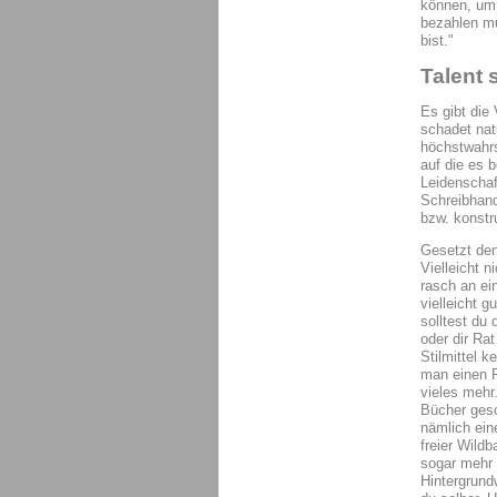
können, um 
bezahlen mu
bist."
Talent 
Es gibt die
schadet nat
höchstwahrs
auf die es 
Leidenschaf
Schreibhand
bzw. konstr
Gesetzt den
Vielleicht n
rasch an ei
vielleicht 
solltest du
oder dir Ra
Stilmittel 
man einen P
vieles mehr
Bücher gesc
nämlich ein
freier Wild
sogar mehr 
Hintergrund