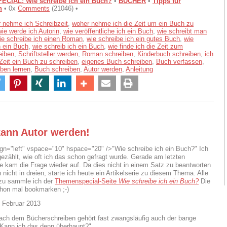
CIAL: Wie schreibe ich ein Buch?
•
BÜCHER
•
Tipps für
n
• 0x
Comments
(21046) •
 nehme ich Schreibzeit
,
woher nehme ich die Zeit um ein Buch zu
wie werde ich Autorin
,
wie veröffentliche ich ein Buch
,
wie schreibt man
ie schreibe ich einen Roman
,
wie schreibe ich ein gutes Buch
,
wie
h ein Buch
,
wie schreib ich ein Buch
,
wie finde ich die Zeit zum
eiben
,
Schriftsteller werden
,
Roman schreiben
,
Kinderbuch schreiben
,
ich
Zeit ein Buch zu schreiben
,
eigenes Buch schreiben
,
Buch verfassen
,
ben lernen
,
Buch schreiben
,
Autor werden
,
Anleitung
kann Autor werden!
ign="left" vspace="10" hspace="20" />"Wie schreibe ich ein Buch?" Ich
gezählt, wie oft ich das schon gefragt wurde. Gerade am letzten
kam die Frage wieder auf. Da dies nicht in einem Satz zu beantworten
 nicht in dreien, starte ich heute ein Artikelserie zu diesem Thema. Alle
azu sammle ich der
Themenspecial-Seite
Wie schreibe ich ein Buch?
Die
chon mal bookmarken ;-)
 Februar 2013
ach dem Bücherschreiben gehört fast zwangsläufig auch der bange
Kann ich das denn überhaupt?"