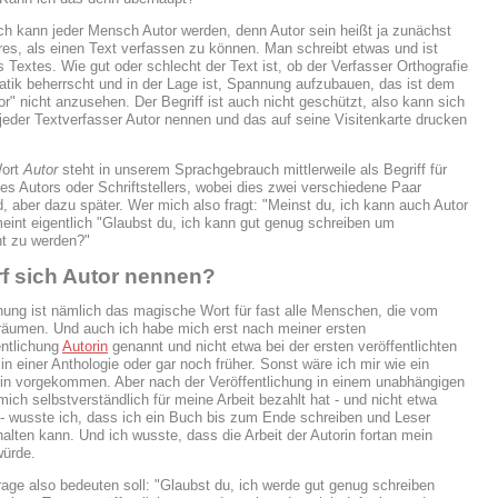
ch kann jeder Mensch Autor werden, denn Autor sein heißt ja zunächst
res, als einen Text verfassen zu können. Man schreibt etwas und ist
s Textes. Wie gut oder schlecht der Text ist, ob der Verfasser Orthografie
ik beherrscht und in der Lage ist, Spannung aufzubauen, das ist dem
or" nicht anzusehen. Der Begriff ist auch nicht geschützt, also kann sich
 jeder Textverfasser Autor nennen und das auf seine Visitenkarte drucken
Wort
Autor
steht in unserem Sprachgebrauch mittlerweile als Begriff für
es Autors oder Schriftstellers, wobei dies zwei verschiedene Paar
, aber dazu später. Wer mich also fragt: "Meinst du, ich kann auch Autor
eint eigentlich "Glaubst du, ich kann gut genug schreiben um
cht zu werden?"
f sich Autor nennen?
chung ist nämlich das magische Wort für fast alle Menschen, die vom
räumen. Und auch ich habe mich erst nach meiner ersten
ntlichung
Autorin
genannt und nicht etwa bei der ersten veröffentlichten
in einer Anthologie oder gar noch früher. Sonst wäre ich mir wie ein
in vorgekommen. Aber nach der Veröffentlichung in einem unabhängigen
mich selbstverständlich für meine Arbeit bezahlt hat - und nicht etwa
- wusste ich, dass ich ein Buch bis zum Ende schreiben und Leser
halten kann. Und ich wusste, dass die Arbeit der Autorin fortan mein
würde.
age also bedeuten soll: "Glaubst du, ich werde gut genug schreiben