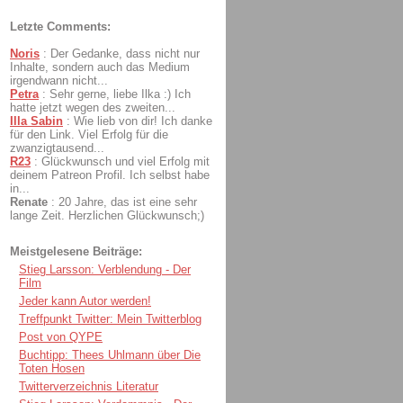
Letzte Comments:
Noris
:
Der Gedanke, dass nicht nur
Inhalte, sondern auch das Medium
irgendwann nicht...
Petra
:
Sehr gerne, liebe Ilka :) Ich
hatte jetzt wegen des zweiten...
Illa Sabin
:
Wie lieb von dir! Ich danke
für den Link. Viel Erfolg für die
zwanzigtausend...
R23
:
Glückwunsch und viel Erfolg mit
deinem Patreon Profil. Ich selbst habe
in...
Renate
:
20 Jahre, das ist eine sehr
lange Zeit. Herzlichen Glückwunsch;)
Meistgelesene Beiträge:
Stieg Larsson: Verblendung - Der
Film
Jeder kann Autor werden!
Treffpunkt Twitter: Mein Twitterblog
Post von QYPE
Buchtipp: Thees Uhlmann über Die
Toten Hosen
Twitterverzeichnis Literatur