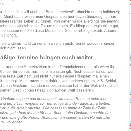
n.
ist dieses "Ich will auch ein Buch schreiben!", ohnehin nur so halbherzig
t. Meist dann, wenn mein Gesprächspartner davon überzeugt ist, ein
 interessantes Leben zu führen. Von denen würde allerdings nie jemand
chreiben wirklich in die Tat umzusetzen. Es klingt nur unglaublich gut,
 behaupten (denken diese Menschen. Solcherart zugetextete Autoren
nicht *g*).
t die anderen - und zu denen zähle ich euch. Sonst würdet ihr diesen
ich nicht lesen.
äßige Termine bringen euch weiter
hr tragt euch Schreibzeiten in den Terminkalender ein, als wäret ihr
 Kunde, für den es Termine einzuhalten gilt. Noch besser ist es, wenn ihr
ine feste Zeit habt und nicht nur alle sieben Pfingsten mal einen
in eintragt. Meist muss man dafür etwas anderes opfern, z.B. Schlaf,
ist John Grisham. nachdem er beschlossen hatte, der Welt mitzuteilen,
samen Geschichten tatsächlich auf der Welt passieren:
 Grisham begann nun konsequent, an einem Buch zu schreiben.
tand um 5 Uhr morgens auf, um einige Stunden daran zu arbeiten,
 er in die Arbeit musste. Wie besessen tippte er Zeile für Zeile
nutzte jede freie Minute für sein Buch. John Grisham brauchte drei
e und eine große Portion Ausdauer, um seinen ersten Roman „Die
 zu vollenden.
tionsgeschichten