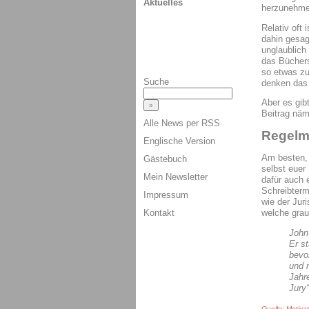
Aktuelles
herzunehme
Relativ oft 
dahin gesag
unglaublich
das Büchers
so etwas zu
Suche
denken das 
Aber es gib
Beitrag näml
Alle News per RSS
Regelm
Englische Version
Am besten, i
Gästebuch
selbst euer
Mein Newsletter
dafür auch e
Schreibterm
Impressum
wie der Jur
Kontakt
welche grau
John
Er s
bevor
und 
Jahr
Jury“
Quelle: Motiva