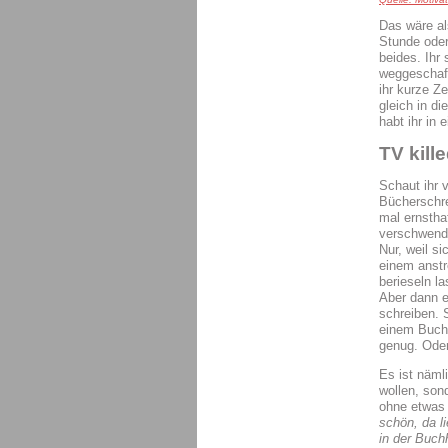
Das wäre al
Stunde oder
beides. Ihr
weggeschaff
ihr kurze Ze
gleich in di
habt ihr in
TV kill
Schaut ihr 
Bücherschrei
mal ernsthaf
verschwende
Nur, weil si
einem anst
berieseln l
Aber dann er
schreiben. S
einem Buch 
genug. Oder
Es ist näml
wollen, so
ohne etwas
schön, da l
in der Buch