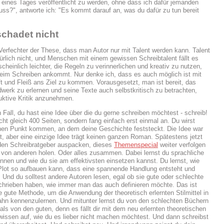
eines Tages veröffentlicht zu werden, ohne dass ich dafür jemanden
ss?", antworte ich: "Es kommt darauf an, was du dafür zu tun bereit
schadet nicht
 Verfechter der These, dass man Autor nur mit Talent werden kann. Talent
ürlich nicht, und Menschen mit einem gewissen Schreibtalent fällt es
cheinlich leichter, die Regeln zu verinnerlichen und kreativ zu nutzen,
beim Schreiben ankommt. Nur denke ich, dass es auch möglich ist mit
t und Fleiß ans Ziel zu kommen. Vorausgesetzt, man ist bereit, das
werk zu erlernen und seine Texte auch selbstkritisch zu betrachten,
uktive Kritik anzunehmen.
 Fall, du hast eine Idee über die du gerne schreiben möchtest - schreib!
icht gleich 400 Seiten, sondern fang einfach erst einmal an. Du wirst
nen Punkt kommen, an dem deine Geschichte feststeckt. Die Idee war
gut, aber eine einzige Idee trägt keinen ganzen Roman. Spätestens jetzt
 den Schreibratgeber auspacken, dieses
Themenspecial
weiter verfolgen
t von anderen holen. Oder alles zusammen. Dabei lernst du sprachliche
kennen und wie du sie am effektivsten einsetzen kannst. Du lernst, wie
lot so aufbauen kann, dass eine spannende Handlung entsteht und
. Und du solltest andere Autoren lesen, egal ob sie gute oder schlechte
hrieben haben, wie immer man das auch definieren möchte. Das ist
e gute Methode, um die Anwendung der theoretisch erlernten Stilmittel in
bahn kennenzulernen. Und mitunter lernst du von den schlechten Büchern
als von den guten, denn es fällt dir mit dem neu erlernten theoretischen
wissen auf, wie du es lieber nicht machen möchtest. Und dann schreibst