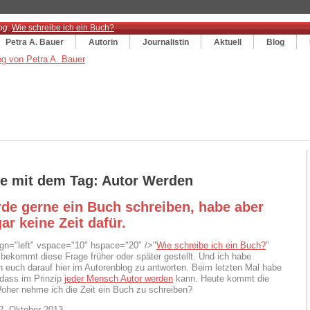
og
:
Wie schreibe ich ein Buch?
Petra A. Bauer
Autorin
Journalistin
Aktuell
Blog
ge mit dem Tag: Autor Werden
rde gerne ein Buch schreiben, habe aber
gar keine Zeit dafür.
ign="left" vspace="10" hspace="20" />"
Wie schreibe ich ein Buch?
"
 bekommt diese Frage früher oder später gestellt. Und ich habe
 euch darauf hier im Autorenblog zu antworten. Beim letzten Mal habe
, dass im Prinzip
jeder Mensch Autor werden
kann. Heute kommt die
Woher nehme ich die Zeit ein Buch zu schreiben?
2. Oktober 2013