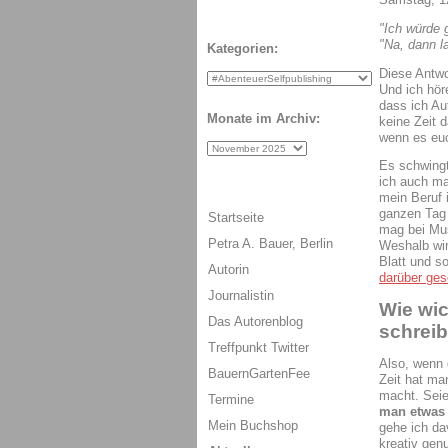
"Ich würde g
"Na, dann l
Kategorien:
Diese Antwo
Und ich hör
dass ich Aut
Monate im Archiv:
keine Zeit d
wenn es euc
Es schwingt
ich auch ma
mein Beruf 
ganzen Tag 
Startseite
mag bei Mus
Petra A. Bauer, Berlin
Weshalb wir
Blatt und so
Autorin
darüber ges
Journalistin
Wie wic
Das Autorenblog
schrei
Treffpunkt Twitter
Also, wenn 
BauernGartenFee
Zeit hat ma
macht. Seie
Termine
man etwas 
Mein Buchshop
gehe ich da
kreativ gen