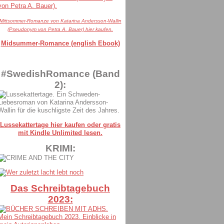
Mittsommer-Romanze von Katarina Andersson-Wallin
(Pseudonym von Petra A. Bauer) hier kaufen.
Midsummer-Romance (english Ebook)
#SwedishRomance (Band
2):
Lussekattertage hier kaufen oder gratis
mit Kindle Unlimited lesen.
KRIMI:
Das Schreibtagebuch
2023: