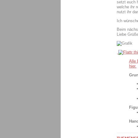
setzt euch h
welche ihr 
nutzt ihr d
Ich wünsche
Beim nächs
Liebe Grüß
Alle
hier.
Grun
Figu
Hand