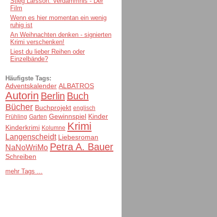
Stieg Larsson: Verdammnis - Der
Film
Wenn es hier momentan ein wenig
ruhig ist
An Weihnachten denken - signierten
Krimi verschenken!
Liest du lieber Reihen oder
Einzelbände?
Häufigste Tags:
Adventskalender
ALBATROS
Autorin
Berlin
Buch
Bücher
Buchprojekt
englisch
Gewinnspiel
Kinder
Frühling
Garten
Krimi
Kinderkrimi
Kolumne
Langenscheidt
Liebesroman
Petra A. Bauer
NaNoWriMo
Schreiben
mehr Tags ...