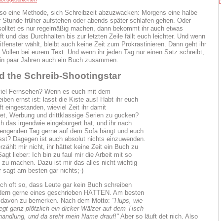
so eine Methode, sich Schreibzeit abzuzwacken: Morgens eine halbe
 Stunde früher aufstehen oder abends später schlafen gehen. Oder
 solltet es nur regelmäßig machen, dann bekommt ihr auch etwas
t und das Durchhalten bis zur letzten Zeile fällt euch leichter. Und wenn
itfenster wählt, bleibt auch keine Zeit zum Prokrastinieren. Dann geht ihr
e Vollen bei eurem Text. Und wenn ihr jeden Tag nur einen Satz schreibt,
 ein paar Jahren auch ein Buch zusammen.
ed the Schreib-Shootingstar
viel Fernsehen? Wenn es euch mit dem
ben ernst ist: lasst die Kiste aus! Habt ihr euch
t eingestanden, wieviel Zeit ihr damit
t, Werbung und drittklassige Serien zu gucken?
ch das irgendwie eingebürgert hat, und ihr nach
rengenden Tag gerne auf dem Sofa hängt und euch
asst? Dagegen ist auch absolut nichts einzuwenden.
zählt mir nicht, ihr hättet keine Zeit ein Buch zu
agt lieber: Ich bin zu faul mir die Arbeit mit so
zu machen. Dazu ist mir das alles nicht wichtig
 sagt am besten gar nichts;-)
ich oft so, dass Leute gar kein Buch schreiben
ndern gerne eines geschrieben HÄTTEN. Am besten
 davon zu bemerken. Nach dem Motto:
"Hups, wie
iegt ganz plötzlich ein dicker Wälzer auf dem Tisch
handlung, und da steht mein Name drauf!"
Aber so läuft det nich. Also