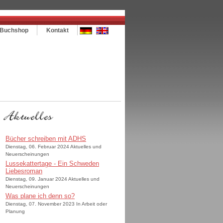
Buchshop
Kontakt
Bücher schreiben mit ADHS
Dienstag, 06. Februar 2024 Aktuelles und
Neuerscheinungen
Lussekattertage - Ein Schweden
Liebesroman
Dienstag, 09. Januar 2024 Aktuelles und
Neuerscheinungen
Was plane ich denn so?
Dienstag, 07. November 2023 In Arbeit oder
Planung