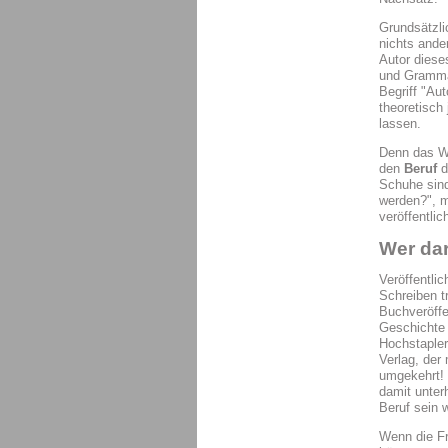
Grundsätzli
nichts ande
Autor diese
und Grammat
Begriff "Aut
theoretisch
lassen.
Denn das 
den
Beruf
d
Schuhe sind
werden?", m
veröffentli
Wer dar
Veröffentli
Schreiben t
Buchveröffe
Geschichte 
Hochstapler
Verlag, der 
umgekehrt! 
damit unter
Beruf sein 
Wenn die Fr