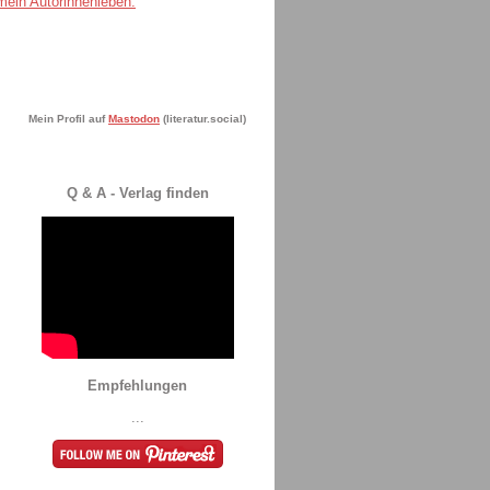
Mein Profil auf
Mastodon
(literatur.social)
Q & A - Verlag finden
Empfehlungen
...