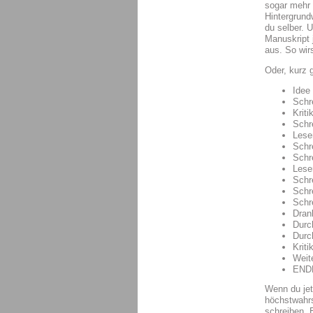
sogar mehr 
Hintergrund
du selber. 
Manuskript 
aus. So wir
Oder, kurz g
Idee
Schr
Kriti
Schr
Lese
Schr
Schr
Lese
Schr
Schr
Schr
Dran
Durc
Durc
Kriti
Weit
ENDE
Wenn du jet
höchstwahrs
schreiben. 