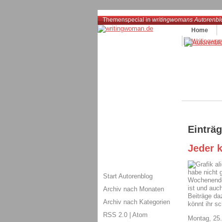
Themenspecial in
writingwomans Autorenbl
Home
Einträ
Jeder 
al
habe nicht 
Start Autorenblog
Wochenende 
ist und auch
Archiv nach Monaten
Beiträge d
Archiv nach Kategorien
könnt ihr s
RSS 2.0
|
Atom
Montag, 25.