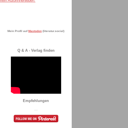
Mein Profil auf
Mastodon
(literatur.social)
Q & A - Verlag finden
Empfehlungen
...