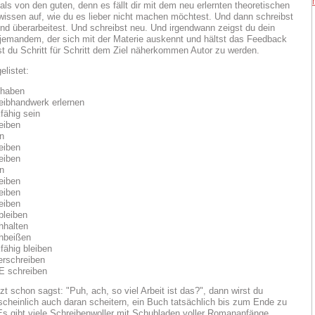
als von den guten, denn es fällt dir mit dem neu erlernten theoretischen
wissen auf, wie du es lieber nicht machen möchtest. Und dann schreibst
Und überarbeitest. Und schreibst neu. Und irgendwann zeigst du dein
jemandem, der sich mit der Materie auskennt und hältst das Feedback
st du Schritt für Schritt dem Ziel näherkommen Autor zu werden.
elistet:
 haben
eibhandwerk erlernen
kfähig sein
eiben
n
eiben
eiben
n
eiben
eiben
eiben
bleiben
hhalten
hbeißen
kfähig bleiben
erschreiben
 schreiben
zt schon sagst: "Puh, ach, so viel Arbeit ist das?", dann wirst du
cheinlich auch daran scheitern, ein Buch tatsächlich bis zum Ende zu
Es gibt viele Schreibenwoller mit Schubladen voller Romananfänge.