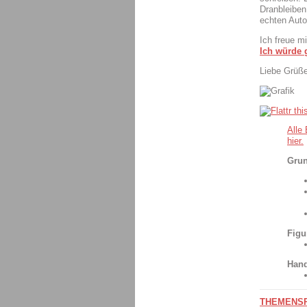
Dranbleiben
echten Autor
Ich freue m
Ich würde g
Liebe Grüße
Alle
hier.
Grun
Figu
Hand
THEMENSPE