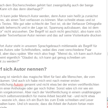
ach dem Bücherschreiben gehört fast zwangsläufig auch der bange
Kann ich das denn überhaupt?"
ch kann jeder Mensch Autor werden, denn Autor sein heißt ja zunächst
res, als einen Text verfassen zu können. Man schreibt etwas und ist
s Textes. Wie gut oder schlecht der Text ist, ob der Verfasser Orthografie
ik beherrscht und in der Lage ist, Spannung aufzubauen, das ist dem
or" nicht anzusehen. Der Begriff ist auch nicht geschützt, also kann sich
 jeder Textverfasser Autor nennen und das auf seine Visitenkarte drucken
Wort
Autor
steht in unserem Sprachgebrauch mittlerweile als Begriff für
es Autors oder Schriftstellers, wobei dies zwei verschiedene Paar
, aber dazu später. Wer mich also fragt: "Meinst du, ich kann auch Autor
eint eigentlich "Glaubst du, ich kann gut genug schreiben um
cht zu werden?"
f sich Autor nennen?
chung ist nämlich das magische Wort für fast alle Menschen, die vom
räumen. Und auch ich habe mich erst nach meiner ersten
ntlichung
Autorin
genannt und nicht etwa bei der ersten veröffentlichten
in einer Anthologie oder gar noch früher. Sonst wäre ich mir wie ein
in vorgekommen. Aber nach der Veröffentlichung in einem unabhängigen
mich selbstverständlich für meine Arbeit bezahlt hat - und nicht etwa
- wusste ich, dass ich ein Buch bis zum Ende schreiben und Leser
halten kann. Und ich wusste, dass die Arbeit der Autorin fortan mein
würde.