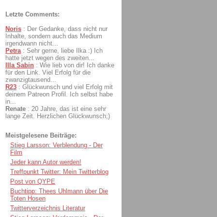
Letzte Comments:
Noris
:
Der Gedanke, dass nicht nur
Inhalte, sondern auch das Medium
irgendwann nicht...
Petra
:
Sehr gerne, liebe Ilka :) Ich
hatte jetzt wegen des zweiten...
Illa Sabin
:
Wie lieb von dir! Ich danke
für den Link. Viel Erfolg für die
zwanzigtausend...
R23
:
Glückwunsch und viel Erfolg mit
deinem Patreon Profil. Ich selbst habe
in...
Renate
:
20 Jahre, das ist eine sehr
lange Zeit. Herzlichen Glückwunsch;)
Meistgelesene Beiträge:
Stieg Larsson: Verblendung - Der
Film
Jeder kann Autor werden!
Treffpunkt Twitter: Mein Twitterblog
Post von QYPE
Buchtipp: Thees Uhlmann über Die
Toten Hosen
Twitterverzeichnis Literatur