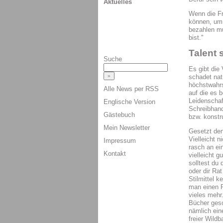
Aktuelles
Wenn die Fr
können, um 
bezahlen mu
bist."
Talent 
Suche
Es gibt die
schadet nat
höchstwahrs
Alle News per RSS
auf die es 
Leidenschaf
Englische Version
Schreibhand
Gästebuch
bzw. konstr
Mein Newsletter
Gesetzt den
Vielleicht n
Impressum
rasch an ei
Kontakt
vielleicht 
solltest du
oder dir Ra
Stilmittel 
man einen P
vieles mehr
Bücher gesc
nämlich ein
freier Wild