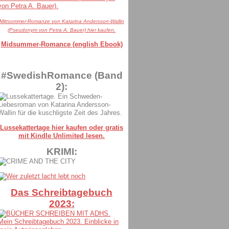
Mittsommer-Romanze von Katarina Andersson-Wallin
(Pseudonym von Petra A. Bauer) hier kaufen.
Midsummer-Romance (english Ebook)
#SwedishRomance (Band
2):
Lussekattertage hier kaufen oder gratis
mit Kindle Unlimited lesen.
KRIMI:
Das Schreibtagebuch
2023: