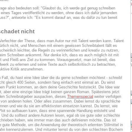
age also bedeuten soll: "Glaubst du, ich werde gut genug schreiben
eines Tages veröffentlicht zu werden, ohne dass ich dafür jemanden
ss?", antworte ich: "Es kommt darauf an, was du dafür zu tun bereit
schadet nicht
 Verfechter der These, dass man Autor nur mit Talent werden kann. Talent
ürlich nicht, und Menschen mit einem gewissen Schreibtalent fällt es
cheinlich leichter, die Regeln zu verinnerlichen und kreativ zu nutzen,
beim Schreiben ankommt. Nur denke ich, dass es auch möglich ist mit
t und Fleiß ans Ziel zu kommen. Vorausgesetzt, man ist bereit, das
werk zu erlernen und seine Texte auch selbstkritisch zu betrachten,
uktive Kritik anzunehmen.
 Fall, du hast eine Idee über die du gerne schreiben möchtest - schreib!
icht gleich 400 Seiten, sondern fang einfach erst einmal an. Du wirst
nen Punkt kommen, an dem deine Geschichte feststeckt. Die Idee war
gut, aber eine einzige Idee trägt keinen ganzen Roman. Spätestens jetzt
 den Schreibratgeber auspacken, dieses
Themenspecial
weiter verfolgen
t von anderen holen. Oder alles zusammen. Dabei lernst du sprachliche
kennen und wie du sie am effektivsten einsetzen kannst. Du lernst, wie
lot so aufbauen kann, dass eine spannende Handlung entsteht und
. Und du solltest andere Autoren lesen, egal ob sie gute oder schlechte
hrieben haben, wie immer man das auch definieren möchte. Das ist
e gute Methode, um die Anwendung der theoretisch erlernten Stilmittel in
bahn kennenzulernen. Und mitunter lernst du von den schlechten Büchern