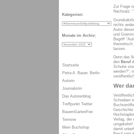
Zur Frage n
Nachsatz: "
Kategorien:
Grundsätzli
nichts ande
Autor diese
und Grammat
Monate im Archiv:
Begriff "Aut
theoretisch
lassen.
Denn das 
den
Beruf
d
Startseite
Schuhe sind
werden?", m
Petra A. Bauer, Berlin
veröffentli
Autorin
Wer dar
Journalistin
Veröffentli
Das Autorenblog
Schreiben t
Treffpunkt Twitter
Buchveröffe
Geschichte 
BauernGartenFee
Hochstapler
Verlag, der 
Termine
umgekehrt! 
Mein Buchshop
damit unter
Beruf sein 