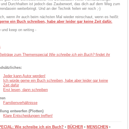
 und Durchhalten ist jedoch das Zauberwort, das dich auf dem Weg zum
endasein weiterbringt. Und an der Technik feilen wir noch ;-)
ich, wenn ihr auch beim nächsten Mal wieder reinschaut, wenn es heißt:
erne ein Buch schreiben, habe aber leider gar keine Zeit dafür.
 und keep on writing -
 Beiträge zum Themenspecial
Wie schreibe ich ein Buch?
findet ihr
dsätzliches:
Jeder kann Autor werden!
Ich würde gerne ein Buch schreiben, habe aber leider gar keine
Zeit dafür
Erst lesen, dann schreiben
ren
Familienverhältnisse
lung entwerfen (Plotten)
Klare Entscheidungen treffen!
CIAL: Wie schreibe ich ein Buch?
•
BÜCHER
•
MENSCHEN
•