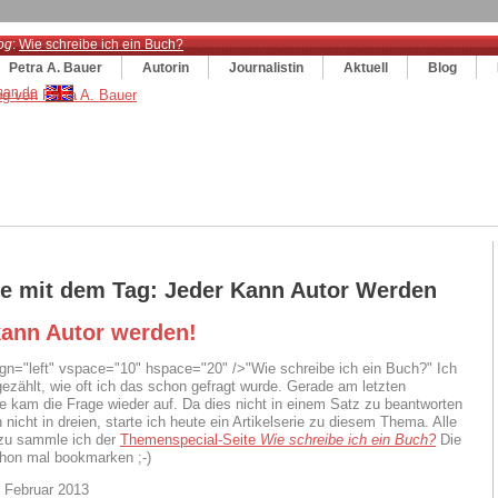
og
:
Wie schreibe ich ein Buch?
Petra A. Bauer
Autorin
Journalistin
Aktuell
Blog
ge mit dem Tag: Jeder Kann Autor Werden
kann Autor werden!
ign="left" vspace="10" hspace="20" />"Wie schreibe ich ein Buch?" Ich
gezählt, wie oft ich das schon gefragt wurde. Gerade am letzten
kam die Frage wieder auf. Da dies nicht in einem Satz zu beantworten
 nicht in dreien, starte ich heute ein Artikelserie zu diesem Thema. Alle
azu sammle ich der
Themenspecial-Seite
Wie schreibe ich ein Buch?
Die
chon mal bookmarken ;-)
 Februar 2013