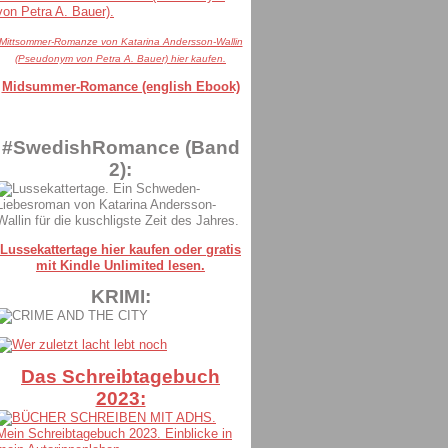
Mittsommer-Romanze von Katarina Andersson-Wallin
(Pseudonym von Petra A. Bauer) hier kaufen.
Midsummer-Romance (english Ebook)
#SwedishRomance (Band
2):
Lussekattertage hier kaufen oder gratis
mit Kindle Unlimited lesen.
KRIMI:
Das Schreibtagebuch
2023: