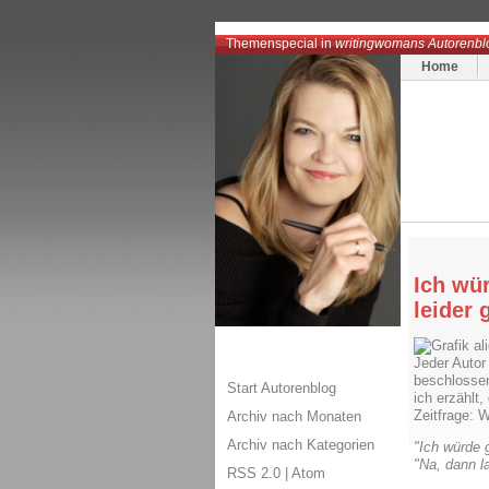
Themenspecial in
writingwomans Autorenbl
Home
Ich wü
leider 
al
Jeder Autor
beschlossen
Start Autorenblog
ich erzählt
Zeitfrage: 
Archiv nach Monaten
Archiv nach Kategorien
"Ich würde g
"Na, dann l
RSS 2.0
|
Atom