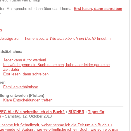
 euch dabei viel Erfolg!
ten Mal spreche ich dann über das Thema:
Erst lesen, dann schreiben
e
 Beiträge zum Themenspecial
Wie schreibe ich ein Buch?
findet ihr
dsätzliches:
Jeder kann Autor werden!
Ich würde gerne ein Buch schreiben, habe aber leider gar keine
Zeit dafür
Erst lesen, dann schreiben
ren
Familienverhältnisse
lung entwerfen (Plotten)
Klare Entscheidungen treffen!
CIAL: Wie schreibe ich ein Buch?
•
BÜCHER
•
Tipps für
n
• Samstag, 12. Oktober 2013
 nehme ich Schreibzeit
,
woher nehme ich die Zeit um ein Buch zu
wie werde ich Autorin
,
wie veröffentliche ich ein Buch
,
wie schreibt man