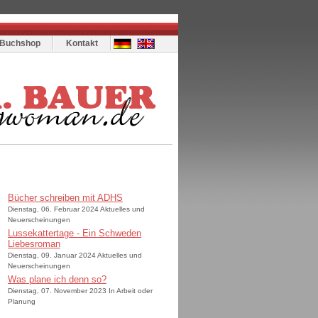
Buchshop
Kontakt
Bücher schreiben mit ADHS
Dienstag, 06. Februar 2024 Aktuelles und
Neuerscheinungen
Lussekattertage - Ein Schweden
Liebesroman
Dienstag, 09. Januar 2024 Aktuelles und
Neuerscheinungen
Was plane ich denn so?
Dienstag, 07. November 2023 In Arbeit oder
Planung