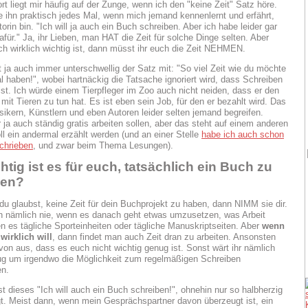
rt liegt mir häufig auf der Zunge, wenn ich den "keine Zeit" Satz höre.
e ihn praktisch jedes Mal, wenn mich jemand kennenlernt und erfährt,
orin bin. "Ich will ja auch ein Buch schreiben. Aber ich habe leider gar
afür." Ja, ihr Lieben, man HAT die Zeit für solche Dinge selten. Aber
h wirklich wichtig ist, dann müsst ihr euch die Zeit NEHMEN.
 ja auch immer unterschwellig der Satz mit: "So viel Zeit wie du möchte
l haben!", wobei hartnäckig die Tatsache ignoriert wird, dass Schreiben
ist. Ich würde einem Tierpfleger im Zoo auch nicht neiden, dass er den
mit Tieren zu tun hat. Es ist eben sein Job, für den er bezahlt wird. Das
ikern, Künstlern und eben Autoren leider selten jemand begreifen.
 ja auch ständig gratis arbeiten sollen, aber das steht auf einem anderen
ll ein andermal erzählt werden (und an einer Stelle
habe ich auch schon
chrieben
, und zwar beim Thema Lesungen).
htig ist es für euch, tatsächlich ein Buch zu
ben?
du glaubst, keine Zeit für dein Buchprojekt zu haben, dann NIMM sie dir.
n nämlich nie, wenn es danach geht etwas umzusetzen, was Arbeit
n es tägliche Sporteinheiten oder tägliche Manuskriptseiten. Aber
wenn
wirklich will
, dann findet man auch Zeit dran zu arbeiten. Ansonsten
von aus, dass es euch nicht wichtig genug ist. Sonst wärt ihr nämlich
ug um irgendwo die Möglichkeit zum regelmäßigen Schreiben
n.
ist dieses "Ich will auch ein Buch schreiben!", ohnehin nur so halbherzig
t. Meist dann, wenn mein Gesprächspartner davon überzeugt ist, ein