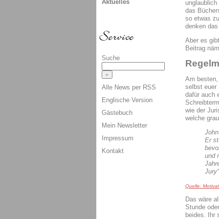
Aktuelles
unglaublich
das Büchers
so etwas zu
denken das 
Aber es gib
Beitrag näml
Suche
Regelm
Am besten, i
selbst euer
Alle News per RSS
dafür auch e
Englische Version
Schreibterm
wie der Jur
Gästebuch
welche grau
Mein Newsletter
John
Impressum
Er s
bevor
Kontakt
und 
Jahr
Jury“
Quelle: Motiva
Das wäre al
Stunde oder
beides. Ihr