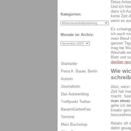
Diese Antwo
Und ich hör
dass ich Aut
Kategorien:
keine Zeit d
wenn es euc
Es schwingt
ich auch ma
Monate im Archiv:
mein Beruf 
ganzen Tag 
mag bei Mus
Weshalb wir
Blatt und so
darüber ges
Startseite
Wie wic
Petra A. Bauer, Berlin
schrei
Autorin
Journalistin
Also, wenn 
Zeit hat ma
Das Autorenblog
macht. Seie
man etwas 
Treffpunkt Twitter
gehe ich da
BauernGartenFee
kreativ gen
herzunehme
Termine
Relativ oft 
Mein Buchshop
dahin gesag