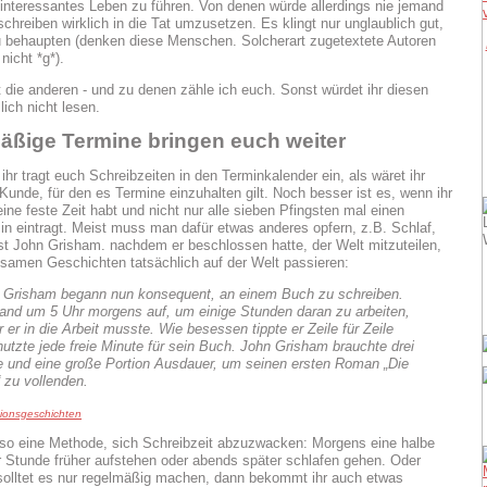
 interessantes Leben zu führen. Von denen würde allerdings nie jemand
chreiben wirklich in die Tat umzusetzen. Es klingt nur unglaublich gut,
 behaupten (denken diese Menschen. Solcherart zugetextete Autoren
nicht *g*).
t die anderen - und zu denen zähle ich euch. Sonst würdet ihr diesen
ich nicht lesen.
äßige Termine bringen euch weiter
hr tragt euch Schreibzeiten in den Terminkalender ein, als wäret ihr
 Kunde, für den es Termine einzuhalten gilt. Noch besser ist es, wenn ihr
ine feste Zeit habt und nicht nur alle sieben Pfingsten mal einen
in eintragt. Meist muss man dafür etwas anderes opfern, z.B. Schlaf,
ist John Grisham. nachdem er beschlossen hatte, der Welt mitzuteilen,
samen Geschichten tatsächlich auf der Welt passieren:
 Grisham begann nun konsequent, an einem Buch zu schreiben.
tand um 5 Uhr morgens auf, um einige Stunden daran zu arbeiten,
 er in die Arbeit musste. Wie besessen tippte er Zeile für Zeile
nutzte jede freie Minute für sein Buch. John Grisham brauchte drei
e und eine große Portion Ausdauer, um seinen ersten Roman „Die
 zu vollenden.
tionsgeschichten
so eine Methode, sich Schreibzeit abzuzwacken: Morgens eine halbe
 Stunde früher aufstehen oder abends später schlafen gehen. Oder
 solltet es nur regelmäßig machen, dann bekommt ihr auch etwas