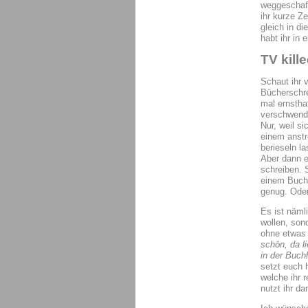
weggeschaff
ihr kurze Ze
gleich in di
habt ihr in
TV kill
Schaut ihr 
Bücherschrei
mal ernsthaf
verschwende
Nur, weil si
einem anst
berieseln l
Aber dann er
schreiben. S
einem Buch 
genug. Oder
Es ist näml
wollen, so
ohne etwas
schön, da l
in der Buch
setzt euch h
welche ihr 
nutzt ihr d