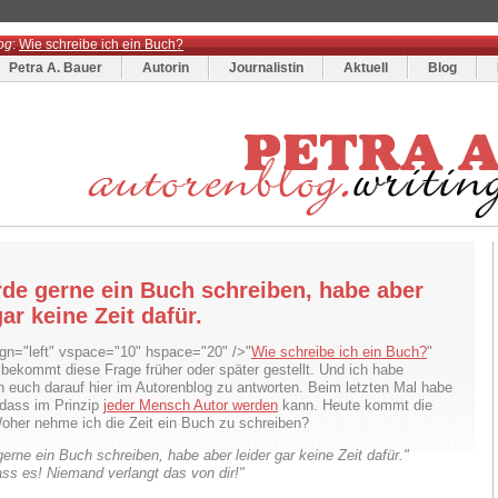
og
:
Wie schreibe ich ein Buch?
Petra A. Bauer
Autorin
Journalistin
Aktuell
Blog
rde gerne ein Buch schreiben, habe aber
gar keine Zeit dafür.
ign="left" vspace="10" hspace="20" />"
Wie schreibe ich ein Buch?
"
 bekommt diese Frage früher oder später gestellt. Und ich habe
 euch darauf hier im Autorenblog zu antworten. Beim letzten Mal habe
, dass im Prinzip
jeder Mensch Autor werden
kann. Heute kommt die
Woher nehme ich die Zeit ein Buch zu schreiben?
erne ein Buch schreiben, habe aber leider gar keine Zeit dafür."
ass es! Niemand verlangt das von dir!"