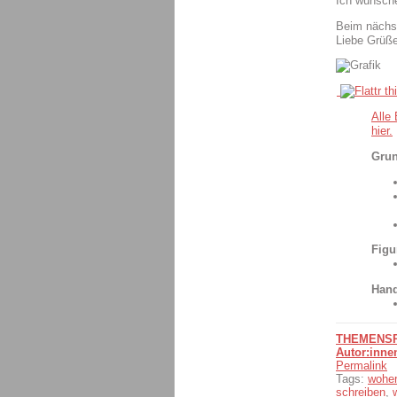
Ich wünsche
Beim nächs
Liebe Grüß
Alle
hier.
Grun
Figu
Hand
THEMENSPE
Autor:inne
Permalink
Tags:
woher
schreiben
,