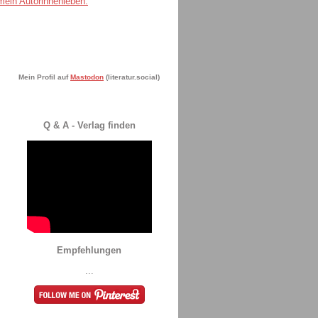
Mein Profil auf
Mastodon
(literatur.social)
Q & A - Verlag finden
Empfehlungen
...