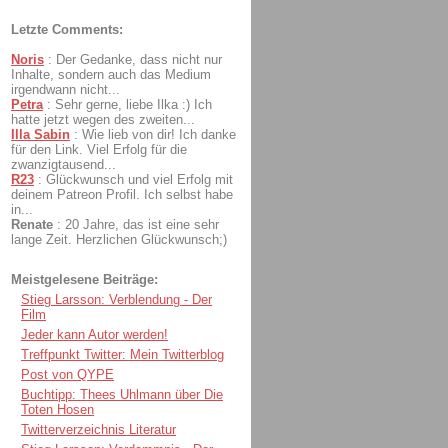
Letzte Comments:
Noris
:
Der Gedanke, dass nicht nur
Inhalte, sondern auch das Medium
irgendwann nicht...
Petra
:
Sehr gerne, liebe Ilka :) Ich
hatte jetzt wegen des zweiten...
Illa Sabin
:
Wie lieb von dir! Ich danke
für den Link. Viel Erfolg für die
zwanzigtausend...
R23
:
Glückwunsch und viel Erfolg mit
deinem Patreon Profil. Ich selbst habe
in...
Renate
:
20 Jahre, das ist eine sehr
lange Zeit. Herzlichen Glückwunsch;)
Meistgelesene Beiträge:
Stieg Larsson: Verblendung - Der
Film
Jeder kann Autor werden!
Treffpunkt Twitter: Mein Twitterblog
Post von QYPE
Buchtipp: Thees Uhlmann über Die
Toten Hosen
Twitterverzeichnis Literatur