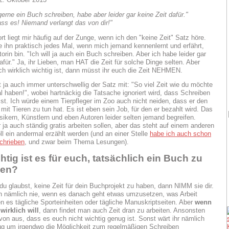
erne ein Buch schreiben, habe aber leider gar keine Zeit dafür."
ass es! Niemand verlangt das von dir!"
rt liegt mir häufig auf der Zunge, wenn ich den "keine Zeit" Satz höre.
e ihn praktisch jedes Mal, wenn mich jemand kennenlernt und erfährt,
orin bin. "Ich will ja auch ein Buch schreiben. Aber ich habe leider gar
afür." Ja, ihr Lieben, man HAT die Zeit für solche Dinge selten. Aber
h wirklich wichtig ist, dann müsst ihr euch die Zeit NEHMEN.
 ja auch immer unterschwellig der Satz mit: "So viel Zeit wie du möchte
l haben!", wobei hartnäckig die Tatsache ignoriert wird, dass Schreiben
ist. Ich würde einem Tierpfleger im Zoo auch nicht neiden, dass er den
mit Tieren zu tun hat. Es ist eben sein Job, für den er bezahlt wird. Das
ikern, Künstlern und eben Autoren leider selten jemand begreifen.
 ja auch ständig gratis arbeiten sollen, aber das steht auf einem anderen
ll ein andermal erzählt werden (und an einer Stelle
habe ich auch schon
chrieben
, und zwar beim Thema Lesungen).
htig ist es für euch, tatsächlich ein Buch zu
ben?
du glaubst, keine Zeit für dein Buchprojekt zu haben, dann NIMM sie dir.
n nämlich nie, wenn es danach geht etwas umzusetzen, was Arbeit
n es tägliche Sporteinheiten oder tägliche Manuskriptseiten. Aber
wenn
wirklich will
, dann findet man auch Zeit dran zu arbeiten. Ansonsten
von aus, dass es euch nicht wichtig genug ist. Sonst wärt ihr nämlich
ug um irgendwo die Möglichkeit zum regelmäßigen Schreiben