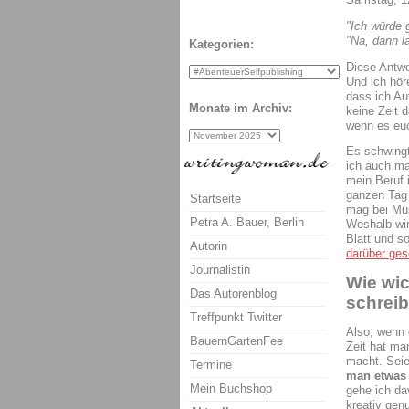
"Ich würde g
"Na, dann l
Kategorien:
Diese Antwo
Und ich hör
dass ich Aut
Monate im Archiv:
keine Zeit d
wenn es euc
Es schwingt
ich auch ma
mein Beruf 
ganzen Tag 
Startseite
mag bei Mus
Petra A. Bauer, Berlin
Weshalb wir
Blatt und so
Autorin
darüber ges
Journalistin
Wie wic
Das Autorenblog
schrei
Treffpunkt Twitter
Also, wenn 
BauernGartenFee
Zeit hat ma
macht. Seie
Termine
man etwas 
Mein Buchshop
gehe ich da
kreativ gen