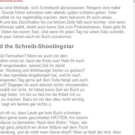
so eine Methode, sich Schreibzeit abzuzwacken: Morgens eine halbe
 Stunde früher aufstehen oder abends später schlafen gehen. Oder
 solltet es nur regelmäßig machen, dann bekommt ihr auch etwas
t und das Durchhalten bis zur letzten Zeile fällt euch leichter. Und wenn
itfenster wählt, bleibt auch keine Zeit zum Prokrastinieren. Dann geht ihr
e Vollen bei eurem Text. Und wenn ihr jeden Tag nur einen Satz schreibt,
 ein paar Jahren auch ein Buch zusammen.
ed the Schreib-Shootingstar
viel Fernsehen? Wenn es euch mit dem
ben ernst ist: lasst die Kiste aus! Habt ihr euch
t eingestanden, wieviel Zeit ihr damit
t, Werbung und drittklassige Serien zu gucken?
ch das irgendwie eingebürgert hat, und ihr nach
rengenden Tag gerne auf dem Sofa hängt und euch
asst? Dagegen ist auch absolut nichts einzuwenden.
zählt mir nicht, ihr hättet keine Zeit ein Buch zu
agt lieber: Ich bin zu faul mir die Arbeit mit so
zu machen. Dazu ist mir das alles nicht wichtig
 sagt am besten gar nichts;-)
ich oft so, dass Leute gar kein Buch schreiben
ndern gerne eines geschrieben HÄTTEN. Am besten
 davon zu bemerken. Nach dem Motto:
"Hups, wie
iegt ganz plötzlich ein dicker Wälzer auf dem Tisch
handlung, und da steht mein Name drauf!"
Aber so läuft det nich. Also