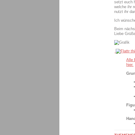
setzt euch h
welche ihr 
nutzt ihr d
Ich wünsche
Beim nächs
Liebe Grüß
Alle
hier.
Grun
Figu
Hand