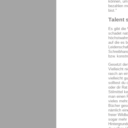
können, um 
bezahlen mu
bist."
Talent 
Es gibt die
schadet nat
höchstwahrs
auf die es 
Leidenschaf
Schreibhand
bzw. konstr
Gesetzt den
Vielleicht n
rasch an ei
vielleicht 
solltest du
oder dir Ra
Stilmittel 
man einen P
vieles mehr
Bücher gesc
nämlich ein
freier Wild
sogar mehr 
Hintergrund