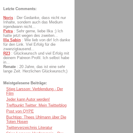
Letzte Comments:
Noris
:
Der Gedanke, dass nicht nur
Inhalte, sondern auch das Medium
irgendwann nicht...
Petra
:
Sehr gerne, liebe Ilka :) Ich
hatte jetzt wegen des zweiten...
Illa Sabin
:
Wie lieb von dir! Ich danke
für den Link. Viel Erfolg für die
zwanzigtausend...
R23
:
Glückwunsch und viel Erfolg mit
deinem Patreon Profil. Ich selbst habe
in...
Renate
:
20 Jahre, das ist eine sehr
lange Zeit. Herzlichen Glückwunsch;)
Meistgelesene Beiträge:
Stieg Larsson: Verblendung - Der
Film
Jeder kann Autor werden!
Treffpunkt Twitter: Mein Twitterblog
Post von QYPE
Buchtipp: Thees Uhlmann über Die
Toten Hosen
Twitterverzeichnis Literatur