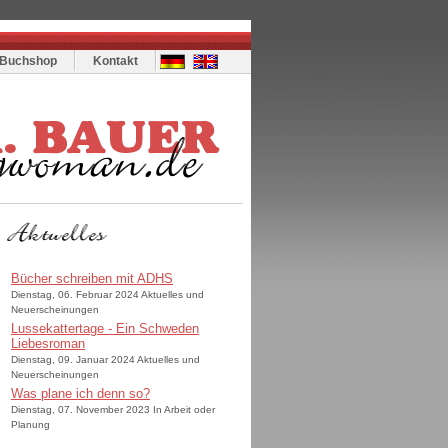
Buchshop
Kontakt
Bücher schreiben mit ADHS
Dienstag, 06. Februar 2024 Aktuelles und
Neuerscheinungen
Lussekattertage - Ein Schweden
Liebesroman
Dienstag, 09. Januar 2024 Aktuelles und
Neuerscheinungen
Was plane ich denn so?
Dienstag, 07. November 2023 In Arbeit oder
Planung