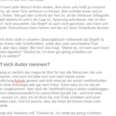
ch kann jeder Mensch Autor werden, denn Autor sein heißt ja zunächst
res, als einen Text verfassen zu können. Man schreibt etwas und ist
s Textes. Wie gut oder schlecht der Text ist, ob der Verfasser Orthografie
ik beherrscht und in der Lage ist, Spannung aufzubauen, das ist dem
or" nicht anzusehen. Der Begriff ist auch nicht geschützt, also kann sich
 jeder Textverfasser Autor nennen und das auf seine Visitenkarte drucken
Wort
Autor
steht in unserem Sprachgebrauch mittlerweile als Begriff für
es Autors oder Schriftstellers, wobei dies zwei verschiedene Paar
, aber dazu später. Wer mich also fragt: "Meinst du, ich kann auch Autor
eint eigentlich "Glaubst du, ich kann gut genug schreiben um
cht zu werden?"
f sich Autor nennen?
chung ist nämlich das magische Wort für fast alle Menschen, die vom
räumen. Und auch ich habe mich erst nach meiner ersten
ntlichung
Autorin
genannt und nicht etwa bei der ersten veröffentlichten
in einer Anthologie oder gar noch früher. Sonst wäre ich mir wie ein
in vorgekommen. Aber nach der Veröffentlichung in einem unabhängigen
mich selbstverständlich für meine Arbeit bezahlt hat - und nicht etwa
- wusste ich, dass ich ein Buch bis zum Ende schreiben und Leser
halten kann. Und ich wusste, dass die Arbeit der Autorin fortan mein
würde.
age also bedeuten soll: "Glaubst du, ich werde gut genug schreiben