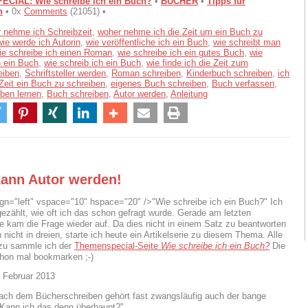
CIAL: Wie schreibe ich ein Buch?
•
BÜCHER
•
Tipps für
n
• 0x
Comments
(21051) •
 nehme ich Schreibzeit
,
woher nehme ich die Zeit um ein Buch zu
wie werde ich Autorin
,
wie veröffentliche ich ein Buch
,
wie schreibt man
ie schreibe ich einen Roman
,
wie schreibe ich ein gutes Buch
,
wie
h ein Buch
,
wie schreib ich ein Buch
,
wie finde ich die Zeit zum
eiben
,
Schriftsteller werden
,
Roman schreiben
,
Kinderbuch schreiben
,
ich
Zeit ein Buch zu schreiben
,
eigenes Buch schreiben
,
Buch verfassen
,
ben lernen
,
Buch schreiben
,
Autor werden
,
Anleitung
kann Autor werden!
ign="left" vspace="10" hspace="20" />"Wie schreibe ich ein Buch?" Ich
gezählt, wie oft ich das schon gefragt wurde. Gerade am letzten
kam die Frage wieder auf. Da dies nicht in einem Satz zu beantworten
 nicht in dreien, starte ich heute ein Artikelserie zu diesem Thema. Alle
azu sammle ich der
Themenspecial-Seite
Wie schreibe ich ein Buch?
Die
chon mal bookmarken ;-)
 Februar 2013
ach dem Bücherschreiben gehört fast zwangsläufig auch der bange
Kann ich das denn überhaupt?"