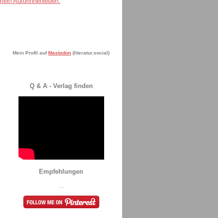
Mein Profil auf
Mastodon
(literatur.social)
Q & A - Verlag finden
Empfehlungen
...