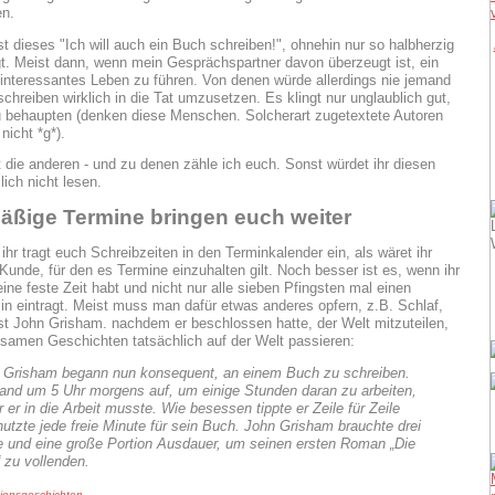
n.
ist dieses "Ich will auch ein Buch schreiben!", ohnehin nur so halbherzig
t. Meist dann, wenn mein Gesprächspartner davon überzeugt ist, ein
 interessantes Leben zu führen. Von denen würde allerdings nie jemand
chreiben wirklich in die Tat umzusetzen. Es klingt nur unglaublich gut,
 behaupten (denken diese Menschen. Solcherart zugetextete Autoren
nicht *g*).
t die anderen - und zu denen zähle ich euch. Sonst würdet ihr diesen
ich nicht lesen.
äßige Termine bringen euch weiter
hr tragt euch Schreibzeiten in den Terminkalender ein, als wäret ihr
 Kunde, für den es Termine einzuhalten gilt. Noch besser ist es, wenn ihr
ine feste Zeit habt und nicht nur alle sieben Pfingsten mal einen
in eintragt. Meist muss man dafür etwas anderes opfern, z.B. Schlaf,
ist John Grisham. nachdem er beschlossen hatte, der Welt mitzuteilen,
samen Geschichten tatsächlich auf der Welt passieren:
 Grisham begann nun konsequent, an einem Buch zu schreiben.
tand um 5 Uhr morgens auf, um einige Stunden daran zu arbeiten,
 er in die Arbeit musste. Wie besessen tippte er Zeile für Zeile
nutzte jede freie Minute für sein Buch. John Grisham brauchte drei
e und eine große Portion Ausdauer, um seinen ersten Roman „Die
 zu vollenden.
tionsgeschichten