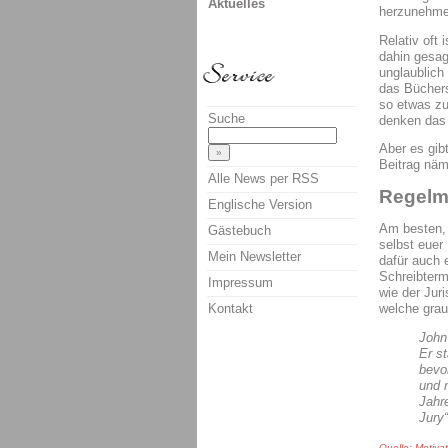
Aktuelles
herzunehme
Relativ oft 
dahin gesag
unglaublich
das Büchers
so etwas zu
Suche
denken das 
Aber es gib
Beitrag näml
Alle News per RSS
Regelm
Englische Version
Am besten, i
Gästebuch
selbst euer
Mein Newsletter
dafür auch e
Schreibterm
Impressum
wie der Jur
Kontakt
welche grau
John
Er s
bevor
und 
Jahr
Jury“
Quelle: Motiva