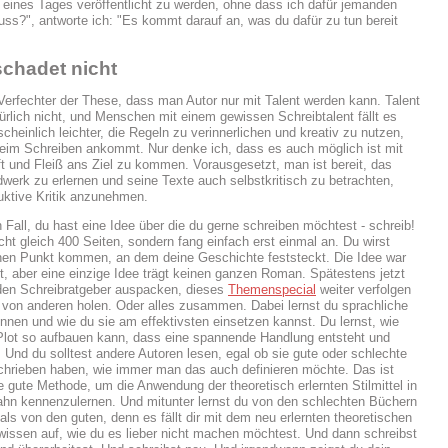
eines Tages veröffentlicht zu werden, ohne dass ich dafür jemanden
ss?", antworte ich: "Es kommt darauf an, was du dafür zu tun bereit
schadet nicht
 Verfechter der These, dass man Autor nur mit Talent werden kann. Talent
ürlich nicht, und Menschen mit einem gewissen Schreibtalent fällt es
cheinlich leichter, die Regeln zu verinnerlichen und kreativ zu nutzen,
beim Schreiben ankommt. Nur denke ich, dass es auch möglich ist mit
t und Fleiß ans Ziel zu kommen. Vorausgesetzt, man ist bereit, das
werk zu erlernen und seine Texte auch selbstkritisch zu betrachten,
uktive Kritik anzunehmen.
 Fall, du hast eine Idee über die du gerne schreiben möchtest - schreib!
icht gleich 400 Seiten, sondern fang einfach erst einmal an. Du wirst
nen Punkt kommen, an dem deine Geschichte feststeckt. Die Idee war
gut, aber eine einzige Idee trägt keinen ganzen Roman. Spätestens jetzt
 den Schreibratgeber auspacken, dieses
Themenspecial
weiter verfolgen
t von anderen holen. Oder alles zusammen. Dabei lernst du sprachliche
kennen und wie du sie am effektivsten einsetzen kannst. Du lernst, wie
lot so aufbauen kann, dass eine spannende Handlung entsteht und
. Und du solltest andere Autoren lesen, egal ob sie gute oder schlechte
hrieben haben, wie immer man das auch definieren möchte. Das ist
e gute Methode, um die Anwendung der theoretisch erlernten Stilmittel in
bahn kennenzulernen. Und mitunter lernst du von den schlechten Büchern
als von den guten, denn es fällt dir mit dem neu erlernten theoretischen
wissen auf, wie du es lieber nicht machen möchtest. Und dann schreibst