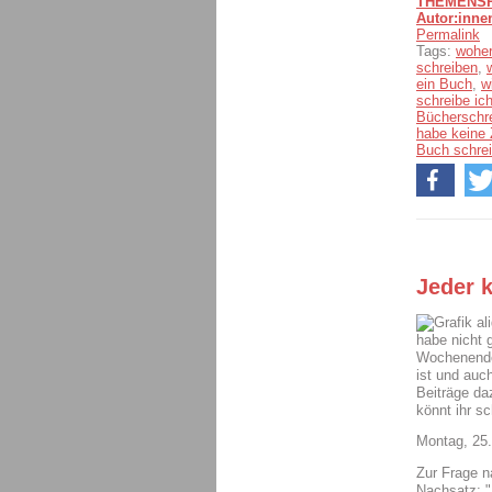
THEMENSPE
Autor:inne
Permalink
Tags:
woher
schreiben
,
ein Buch
,
w
schreibe ic
Bücherschr
habe keine 
Buch schrei
Jeder 
al
habe nicht 
Wochenende 
ist und auch
Beiträge d
könnt ihr s
Montag, 25.
Zur Frage n
Nachsatz: "