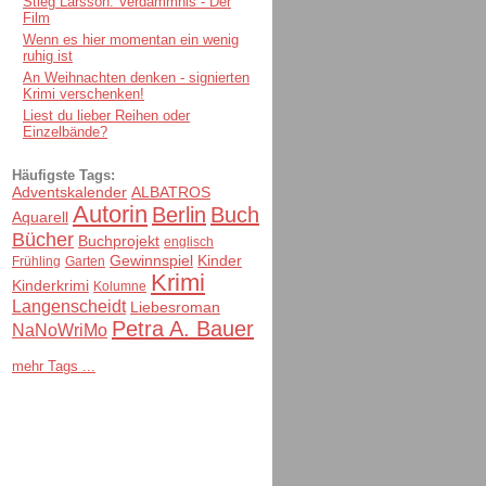
Stieg Larsson: Verdammnis - Der
Film
Wenn es hier momentan ein wenig
ruhig ist
An Weihnachten denken - signierten
Krimi verschenken!
Liest du lieber Reihen oder
Einzelbände?
Häufigste Tags:
Adventskalender
ALBATROS
Autorin
Berlin
Buch
Aquarell
Bücher
Buchprojekt
englisch
Gewinnspiel
Kinder
Frühling
Garten
Krimi
Kinderkrimi
Kolumne
Langenscheidt
Liebesroman
Petra A. Bauer
NaNoWriMo
mehr Tags ...