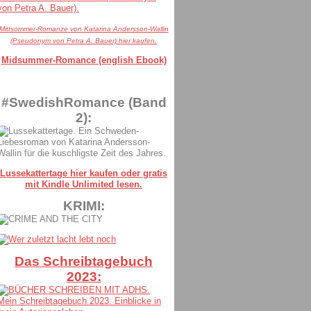
Mittsommer-Romanze von Katarina Andersson-Wallin
(Pseudonym von Petra A. Bauer) hier kaufen.
Midsummer-Romance (english Ebook)
#SwedishRomance (Band
2):
Lussekattertage hier kaufen oder gratis
mit Kindle Unlimited lesen.
KRIMI:
Das Schreibtagebuch
2023: