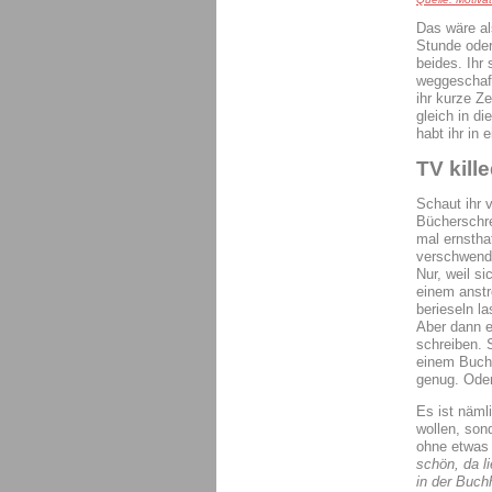
Das wäre al
Stunde oder
beides. Ihr
weggeschaff
ihr kurze Ze
gleich in di
habt ihr in
TV kill
Schaut ihr 
Bücherschrei
mal ernsthaf
verschwende
Nur, weil si
einem anst
berieseln l
Aber dann er
schreiben. S
einem Buch 
genug. Oder
Es ist näml
wollen, so
ohne etwas
schön, da l
in der Buch