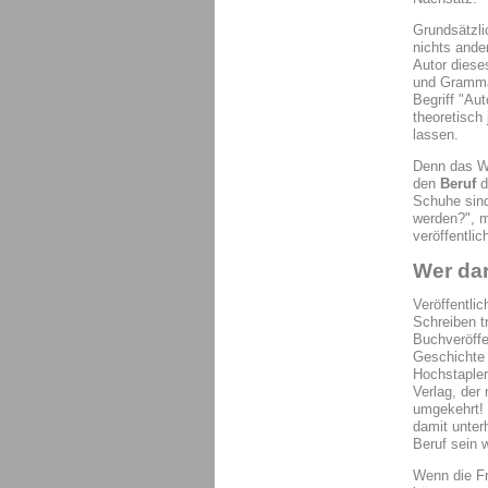
Grundsätzli
nichts ande
Autor diese
und Grammat
Begriff "Aut
theoretisch
lassen.
Denn das 
den
Beruf
d
Schuhe sind
werden?", m
veröffentli
Wer dar
Veröffentli
Schreiben t
Buchveröffe
Geschichte 
Hochstapler
Verlag, der 
umgekehrt! 
damit unter
Beruf sein 
Wenn die Fr