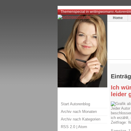
Themenspecial in
writingwomans Autorenbl
Home
Einträ
Ich wü
leider 
al
Start Autorenblog
Jeder Autor
Archiv nach Monaten
beschlossen
ich erzählt
Archiv nach Kategorien
Zeitfrage: 
RSS 2.0
|
Atom
Samstag, 1