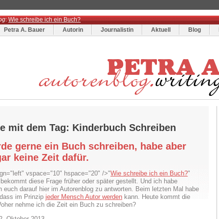
og
:
Wie schreibe ich ein Buch?
Petra A. Bauer
Autorin
Journalistin
Aktuell
Blog
ge mit dem Tag: Kinderbuch Schreiben
rde gerne ein Buch schreiben, habe aber
gar keine Zeit dafür.
ign="left" vspace="10" hspace="20" />"
Wie schreibe ich ein Buch?
"
 bekommt diese Frage früher oder später gestellt. Und ich habe
 euch darauf hier im Autorenblog zu antworten. Beim letzten Mal habe
, dass im Prinzip
jeder Mensch Autor werden
kann. Heute kommt die
Woher nehme ich die Zeit ein Buch zu schreiben?
2. Oktober 2013