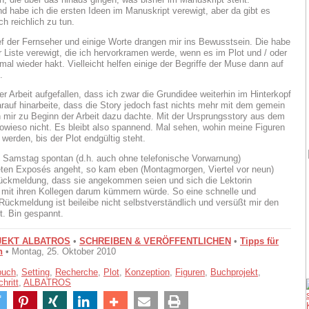
d habe ich die ersten Ideen im Manuskript verewigt, aber da gibt es
ch reichlich zu tun.
ef der Fernseher und einige Worte drangen mir ins Bewusstsein. Die habe
er Liste verewigt, die ich hervorkramen werde, wenn es im Plot und / oder
mal wieder hakt. Vielleicht helfen einige der Begriffe der Muse dann auf
.
der Arbeit aufgefallen, dass ich zwar die Grundidee weiterhin im Hinterkopf
rauf hinarbeite, dass die Story jedoch fast nichts mehr mit dem gemein
h mir zu Beginn der Arbeit dazu dachte. Mit der Ursprungsstory aus dem
owieso nicht. Es bleibt also spannend. Mal sehen, wohin meine Figuren
werden, bis der Plot endgültig steht.
Samstag spontan (d.h. auch ohne telefonische Vorwarnung)
ten Exposés angeht, so kam eben (Montagmorgen, Viertel vor neun)
Rückmeldung, dass sie angekommen seien und sich die Lektorin
mit ihren Kollegen darum kümmern würde. So eine schnelle und
 Rückmeldung ist beileibe nicht selbstverständlich und versüßt mir den
. Bin gespannt.
EKT ALBATROS
•
SCHREIBEN & VERÖFFENTLICHEN
•
Tipps für
n
• Montag, 25. Oktober 2010
buch
,
Setting
,
Recherche
,
Plot
,
Konzeption
,
Figuren
,
Buchprojekt
,
chritt
,
ALBATROS