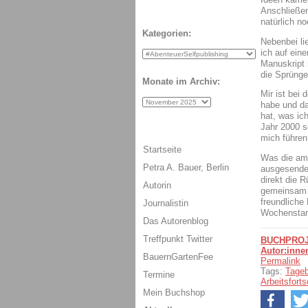
Anschließen
natürlich no
Kategorien:
Nebenbei li
ich auf ein
Manuskript 
die Sprünge
Monate im Archiv:
Mir ist bei 
habe und da
hat, was ic
Jahr 2000 s
mich führen 
Startseite
Was die am 
Petra A. Bauer, Berlin
ausgesende
direkt die 
Autorin
gemeinsam 
freundliche
Journalistin
Wochenstart
Das Autorenblog
Treffpunkt Twitter
BUCHPROJ
Autor:inne
BauernGartenFee
Permalink
Tags:
Tage
Termine
Arbeitsforts
Mein Buchshop