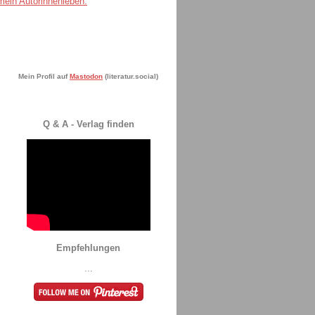
Mein Profil auf
Mastodon
(literatur.social)
Q & A - Verlag finden
Empfehlungen
...