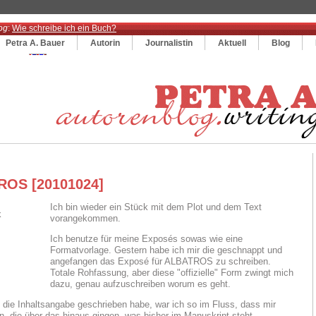
og
:
Wie schreibe ich ein Buch?
Petra A. Bauer
Autorin
Journalistin
Aktuell
Blog
OS [20101024]
Ich bin wieder ein Stück mit dem Plot und dem Text
vorangekommen.
Ich benutze für meine Exposés sowas wie eine
Formatvorlage. Gestern habe ich mir die geschnappt und
angefangen das Exposé für ALBATROS zu schreiben.
Totale Rohfassung, aber diese "offizielle" Form zwingt mich
dazu, genau aufzuschreiben worum es geht.
 die Inhaltsangabe geschrieben habe, war ich so im Fluss, dass mir
, die über das hinaus gingen, was bisher im Manuskript steht.