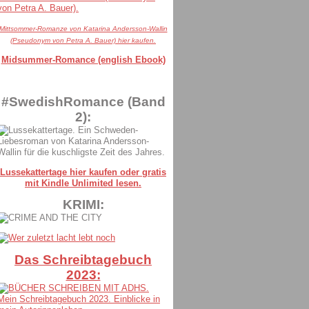
Mittsommer-Romanze von Katarina Andersson-Wallin
(Pseudonym von Petra A. Bauer) hier kaufen.
Midsummer-Romance (english Ebook)
#SwedishRomance (Band
2):
Lussekattertage hier kaufen oder gratis
mit Kindle Unlimited lesen.
KRIMI:
Das Schreibtagebuch
2023: