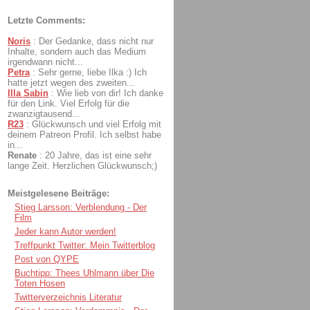
Letzte Comments:
Noris
:
Der Gedanke, dass nicht nur
Inhalte, sondern auch das Medium
irgendwann nicht...
Petra
:
Sehr gerne, liebe Ilka :) Ich
hatte jetzt wegen des zweiten...
Illa Sabin
:
Wie lieb von dir! Ich danke
für den Link. Viel Erfolg für die
zwanzigtausend...
R23
:
Glückwunsch und viel Erfolg mit
deinem Patreon Profil. Ich selbst habe
in...
Renate
:
20 Jahre, das ist eine sehr
lange Zeit. Herzlichen Glückwunsch;)
Meistgelesene Beiträge:
Stieg Larsson: Verblendung - Der
Film
Jeder kann Autor werden!
Treffpunkt Twitter: Mein Twitterblog
Post von QYPE
Buchtipp: Thees Uhlmann über Die
Toten Hosen
Twitterverzeichnis Literatur