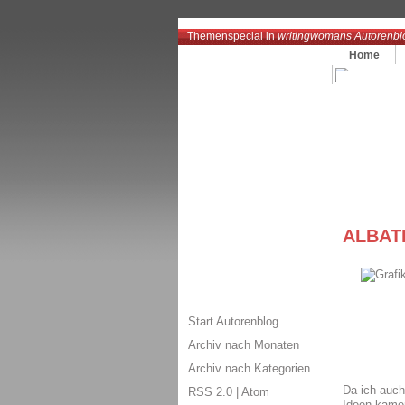
Themenspecial in
writingwomans Autorenbl
Home
ALBATR
Start Autorenblog
Archiv nach Monaten
Archiv nach Kategorien
Da ich auch
RSS 2.0
|
Atom
Ideen kamen