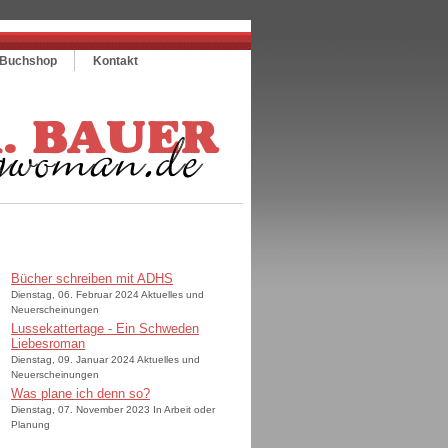
Buchshop
Kontakt
Bücher schreiben mit ADHS
Dienstag, 06. Februar 2024 Aktuelles und
Neuerscheinungen
Lussekattertage - Ein Schweden
Liebesroman
Dienstag, 09. Januar 2024 Aktuelles und
Neuerscheinungen
Was plane ich denn so?
Dienstag, 07. November 2023 In Arbeit oder
Planung