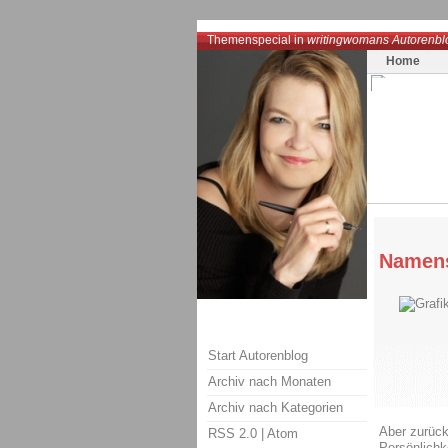
Themenspecial in
writingwomans Autorenbl
Home
Namen
Start Autorenblog
Archiv nach Monaten
Archiv nach Kategorien
Aber zurück
RSS 2.0
|
Atom
Persönlichk