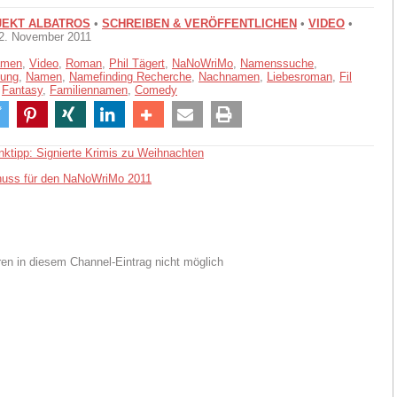
EKT ALBATROS
•
SCHREIBEN & VERÖFFENTLICHEN
•
VIDEO
•
02. November 2011
amen
,
Video
,
Roman
,
Phil Tägert
,
NaNoWriMo
,
Namenssuche
,
dung
,
Namen
,
Namefinding Recherche
,
Nachnamen
,
Liebesroman
,
Fil
,
Fantasy
,
Familiennamen
,
Comedy
ktipp: Signierte Krimis zu Weihnachten
huss für den NaNoWriMo 2011
n in diesem Channel-Eintrag nicht möglich