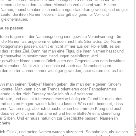
hrieben oder von den falschen Menschen verballhornt wird. Etliche
 Namen, manche haben sich einfach irgendwie dran gewöhnt, und es gibt
Leute, die ihren Namen lieben. - Das gilt übrigens für Vor- und
gleichermaßen.
muss passen
toren tragen mit der Namensgebung eine gewisse Verantwortung. Die
n die Namen als angenehm empfinden, nicht als Störfaktor. Der Name
rotagonisten passen, damit er nicht immer aus der Rolle fällt, es sei
 das ist das Ziel. Dann hat man eine Figur, die ihren Namen hasst und
licherweise in bestimmten Handlungen beeinflusst wird.
t gewählter Name kann natürlich auch das Gegenteil von dem bewirken,
it vorhaben. Nicht zuletzt deshalb ist auch das Namefinding im
n den letzten Jahren immer wichtiger geworden, aber darum soll es hier
.
kann man seinen "Babys" Namen geben, die man den eigenen Kindern
 konnte. Man kann sich an Trends orientieren oder Fantasienamen
erade in der High Fantasy stoße ich oft auf seltsame
rukte, und das ist interessanterweise häufig ein Grund für mich, das
 mit spitzen Fingern wieder fallen zu lassen. Was nicht bedeutet, dass
derne Namen mag, aber ich brauche einen bestimmten Klang und auch
 dass es wirklich ein Vorname ist und keine bloße Aneinanderreihung
r Silben. Und er muss natürlich zur Geschichte passen.
Namen in
chern
 ich Glück, und meine Namen wurden akzeptiert. So habe ich, als kleinen