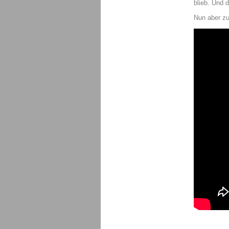
blieb. Und 
Nun aber z