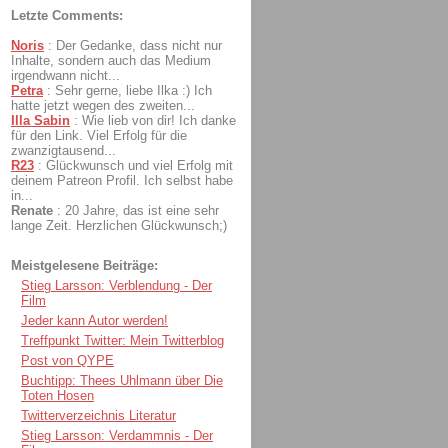
Letzte Comments:
Noris
:
Der Gedanke, dass nicht nur
Inhalte, sondern auch das Medium
irgendwann nicht...
Petra
:
Sehr gerne, liebe Ilka :) Ich
hatte jetzt wegen des zweiten...
Illa Sabin
:
Wie lieb von dir! Ich danke
für den Link. Viel Erfolg für die
zwanzigtausend...
R23
:
Glückwunsch und viel Erfolg mit
deinem Patreon Profil. Ich selbst habe
in...
Renate
:
20 Jahre, das ist eine sehr
lange Zeit. Herzlichen Glückwunsch;)
Meistgelesene Beiträge:
Stieg Larsson: Verblendung - Der
Film
Jeder kann Autor werden!
Treffpunkt Twitter: Mein Twitterblog
Post von QYPE
Buchtipp: Thees Uhlmann über Die
Toten Hosen
Twitterverzeichnis Literatur
Stieg Larsson: Verdammnis - Der