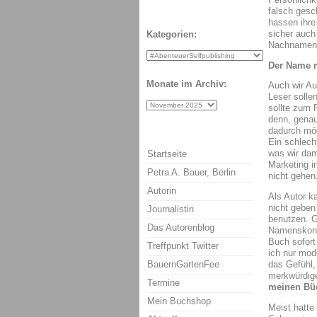
falsch gesc
hassen ihre
sicher auch 
Kategorien:
Nachnamen 
Der Name 
Monate im Archiv:
Auch wir Au
Leser solle
sollte zum P
denn, genau
dadurch mög
Ein schlech
was wir dam
Startseite
Marketing i
Petra A. Bauer, Berlin
nicht gehen
Autorin
Als Autor 
nicht geben
Journalistin
benutzen. G
Das Autorenblog
Namenskonst
Buch sofort
Treffpunkt Twitter
ich nur mo
BauernGartenFee
das Gefühl,
merkwürdige
Termine
meinen Bü
Mein Buchshop
Meist hatte