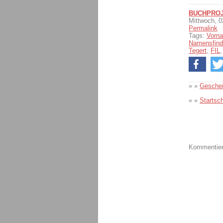
BUCHPROJ
Mittwoch, 
Permalink
Tags:
Vorn
Namensfin
Tegert
,
FIL
» »
Geschen
« «
Startsc
Kommentiere