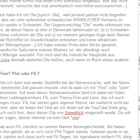
einen meiner Krimis mal einen Emil Weinhaus eingebaut. Wer das nicht
versteht, versuche das mal amerikanisch nuschelnd auszusprechen ;-)
k hatte ich mit Ola [sprich: Ula] , weil jemand partout nicht begreifen
s dies ein sehr verbreiteter schwedischer MÄNNLICHER Vorname ist.
ch spielte in Schweden. Der Gegenvorschlag "Ole" wurde vehement von
nt, da dieser Name a) eher in Dänemark beheimatet ist, b) in Schweden
ltener vorkommt als Ola und c) vor meinem geistigen Auge beim Namen
nde Rotzlöffel im Grundschulalter entstehen und keine attraktiven
n Wikingertypen ;-)
Ich habe meinen Prota dann Micke genannt,
wedische Spitzname meines Mannes ist, der allerdings auch
in Wikinger aussieht. Für mich wird die männliche Hauptrolle aus
 Love
deshalb weiterhin Ola heißen, auch wenn im Buch etwas anderes
Finn? Phil oder FIL?
hte ich dann mal wieder Starthilfe bei der Namenssuche, weil der Name
e bestimmte Zeit passen musste, und da wäre ich mit "Finn" oder "Leon"
gekommen. Auf einer dieser Vornamensseiten fand ich dabei ein Video
liner Lieblingskomikers FIL zum Thema Finn und Leon, das ich euch
eigen muss. FIL hat seinen ganz eigenen Humor, der vielleicht nicht bei
mt, aber wir lieben ihn! Und als ich direkt auf die YouTube-Seite ging,
auch noch fest, dass dieser Clip von
Spreeblick
eingestellt wurde. Da soll
er sagen, dieses Internet sei kein Dorf *ggg*
hat auch FIL ziemlich an seinem Namen herumgeschraubt: Wir haben
n ihm gehört, als er sich noch Phil Tägert nannte. Geboren wurde er als
rt, nannte sich dann auch mal Fil Tegert, bis irgendwann einfach FIL übrig