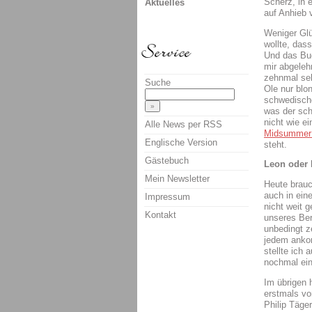
Scherz, in 
Aktuelles
auf Anhieb 
Weniger Glüc
wollte, das
Und das Bu
mir abgeleh
zehnmal se
Suche
Ole nur blo
schwedische
was der sch
nicht wie e
Alle News per RSS
Midsummer
Englische Version
steht.
Gästebuch
Leon oder 
Mein Newsletter
Heute brauc
auch in ein
Impressum
nicht weit 
Kontakt
unseres Ber
unbedingt z
jedem ankom
stellte ich 
nochmal ein
Im übrigen 
erstmals vo
Philip Täge