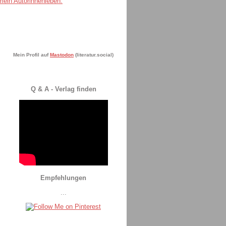
Mein Profil auf
Mastodon
(literatur.social)
Q & A - Verlag finden
Empfehlungen
...