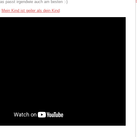
das passt irgendwie auch am besten :-)
u
Mein Kind ist geiler als dein Kind
: