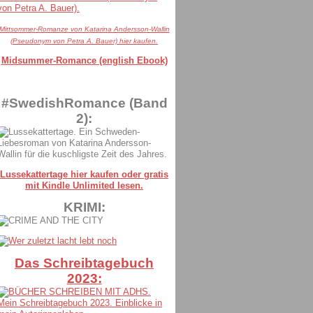
Mittsommer-Romanze von Katarina Andersson-Wallin
(Pseudonym von Petra A. Bauer) hier kaufen.
Midsummer-Romance (english Ebook)
#SwedishRomance (Band
2):
Lussekattertage hier kaufen oder gratis
mit Kindle Unlimited lesen.
KRIMI:
Das Schreibtagebuch
2023: