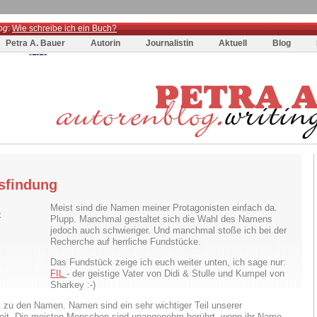
og
:
Wie schreibe ich ein Buch?
Petra A. Bauer
Autorin
Journalistin
Aktuell
Blog
sfindung
Meist sind die Namen meiner Protagonisten einfach da.
Plupp. Manchmal gestaltet sich die Wahl des Namens
jedoch auch schwieriger. Und manchmal stoße ich bei der
Recherche auf herrliche Fundstücke.
Das Fundstück zeige ich euch weiter unten, ich sage nur:
FIL
- der geistige Vater von Didi & Stulle und Kumpel von
Sharkey :-)
 zu den Namen. Namen sind ein sehr wichtiger Teil unserer
eit. Die meisten Menschen sind unangenehm berührt, wenn ihr Name