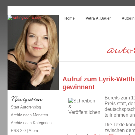
Themenspecial in
writingwomans Autorenblog
:
Wie schreibe ich ein Buch?
Home
Petra A. Bauer
Autorin
Aufruf zum Lyrik-Wettb
gewinnen!
Bereits zum 11
Preis statt, de
Start Autorenblog
deutschsprach
teilnehmen un
Archiv nach Monaten
Archiv nach Kategorien
Die Texte kön
zwischen dem 
RSS 2.0
|
Atom