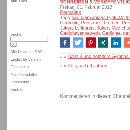
Aktuelles
SCHREIBEN & VERÖFFENTLI
Freitag, 01. Februar 2013
Permalink
Tags:
wie beim Jokers Lyrik Wet
Gedichte
,
Preisausschreiben
,
Poe
Jokers Lyrikpreis
,
Jokers Gedicht
Gedichtwettbewerb
,
Gedichte
,
deu
Suche
Alle News per RSS
» »
Hartz 4 und trotzdem Gymnas
Englische Version
« «
Petra mit elf Jahren
Gästebuch
Mein Newsletter
Impressum
Kontakt
Kommentieren in diesem Channel-