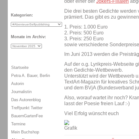
oder einer der
Jokers-Filialen
abg
Die drei besten Gedichte werden 
Kategorien:
prämiert. Das gibt es zu gewinnen
1. Preis: 1.000 Euro
2. Preis: 500 Euro
Monate im Archiv:
3. Preis: 250 Euro
sowie verschiedene Sonderpreis
Im Juni 2013 werden die Preisträ
Auf der o.g. Lyrikpreis-Webseite g
Startseite
den Gedichte-Wettbewerb.
Petra A. Bauer, Berlin
Unterstützt wird der Wettbewerb u
TextArt-Magazin für kreatives Sc
Autorin
und dem BVjA (Bundesverband jun
Journalistin
Also, worauf wartet ihr noch? Kra
Das Autorenblog
lasst der Poesie freien Lauf :-)
Treffpunkt Twitter
Viel Erfolg wünscht euch
BauernGartenFee
Termine
Mein Buchshop