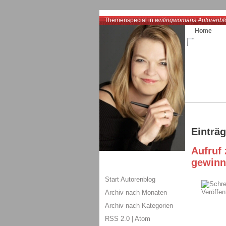
Themenspecial in
writingwomans Autorenbl
Home
Einträ
Aufruf
gewinn
Start Autorenblog
Archiv nach Monaten
Archiv nach Kategorien
RSS 2.0
|
Atom