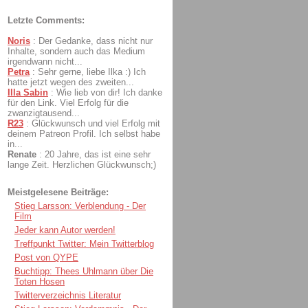
Letzte Comments:
Noris
:
Der Gedanke, dass nicht nur
Inhalte, sondern auch das Medium
irgendwann nicht...
Petra
:
Sehr gerne, liebe Ilka :) Ich
hatte jetzt wegen des zweiten...
Illa Sabin
:
Wie lieb von dir! Ich danke
für den Link. Viel Erfolg für die
zwanzigtausend...
R23
:
Glückwunsch und viel Erfolg mit
deinem Patreon Profil. Ich selbst habe
in...
Renate
:
20 Jahre, das ist eine sehr
lange Zeit. Herzlichen Glückwunsch;)
Meistgelesene Beiträge:
Stieg Larsson: Verblendung - Der
Film
Jeder kann Autor werden!
Treffpunkt Twitter: Mein Twitterblog
Post von QYPE
Buchtipp: Thees Uhlmann über Die
Toten Hosen
Twitterverzeichnis Literatur