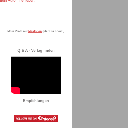
Mein Profil auf
Mastodon
(literatur.social)
Q & A - Verlag finden
Empfehlungen
...