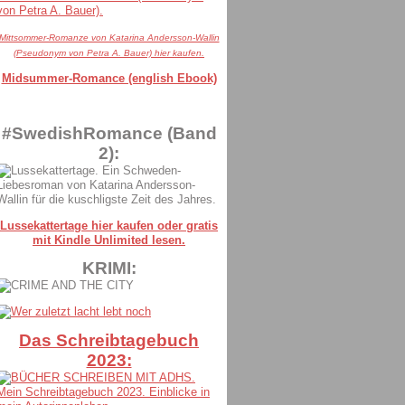
Mittsommer-Romanze von Katarina Andersson-Wallin
(Pseudonym von Petra A. Bauer) hier kaufen.
Midsummer-Romance (english Ebook)
#SwedishRomance (Band
2):
Lussekattertage hier kaufen oder gratis
mit Kindle Unlimited lesen.
KRIMI:
Das Schreibtagebuch
2023: