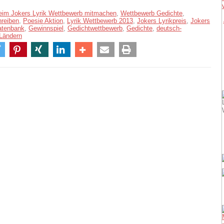
eim Jokers Lyrik Wettbewerb mitmachen
,
Wettbewerb Gedichte
,
hreiben
,
Poesie Aktion
,
Lyrik Wettbewerb 2013
,
Jokers Lyrikpreis
,
Jokers
atenbank
,
Gewinnspiel
,
Gedichtwettbewerb
,
Gedichte
,
deutsch-
 Ländern