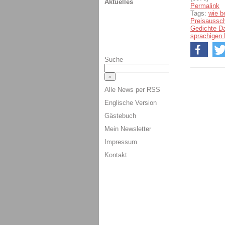
Aktuelles
Permalink
Tags:
wie b
Preisaussc
Gedichte D
sprachigen
Suche
Alle News per RSS
Englische Version
Gästebuch
Mein Newsletter
Impressum
Kontakt