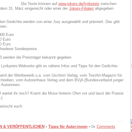
Die Texte können auf
www.jokers.de/lyrikpreis
zwischen
dem 31. März eingereicht oder einer der
Jokers-Filialen
abgegeben
sten Gedichte werden von einer Jury ausgewählt und prämiert. Das gibt
nen:
.000 Euro
00 Euro
50 Euro
hiedene Sonderpreise
3 werden die Preisträger bekannt gegeben.
. Lyrikpreis-Webseite gibt es nähere Infos und Tipps für den Gedichte-
.
 wird der Wettbewerb u.a. vom Uschtrin Verlag, vom TextArt-Magazin für
chreiben, vom Autorenhaus Verlag und dem BVjA (Bundesverband junger
 Autorinnen.
f wartet ihr noch? Kramt die Muse hinterm Ofen vor und lasst der Poesie
-)
 wünscht euch
N & VERÖFFENTLICHEN
•
Tipps für Autor:innen
• 0x
Comments