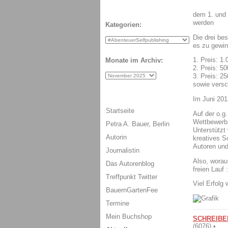
dem 1. und 
werden
Kategorien:
Die drei be
es zu gewin
1. Preis: 1
Monate im Archiv:
2. Preis: 5
3. Preis: 2
sowie versc
Im Juni 201
Startseite
Auf der o.g
Wettbewerb
Petra A. Bauer, Berlin
Unterstützt
Autorin
kreatives S
Autoren und
Journalistin
Also, worau
Das Autorenblog
freien Lauf :
Treffpunkt Twitter
Viel Erfolg
BauernGartenFee
Termine
Mein Buchshop
SCHREIBE
(6076) •