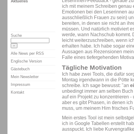
Leserinnen-Feedback - gerade z
Aktuelles
ich mit meinem Schreiben genau e
Emotionen bei den Leserinnen aus
ausschließlich Frauen zu sein) u
bereiten, in denen sie nicht an ih
müssen. Und natürlich motiviert e
werde, wann Nachschub kommt. De
Suche
leicht weiterzuschreiben, wenn i
erhalten habe. Ich habe sogar e
Aussagen aus Rezensionen meine
Alle News per RSS
Falle eines tiefergehenden Motiva
Englische Version
Tägliche Motivation
Gästebuch
Ich habe zwei Tools, die dafür so
Mein Newsletter
Montag irgendwann in die Pötte 
Impressum
schreibe. Ich sage bewusst: "an
e
unbedingt immer am selben Buch 
Kontakt
auf ein Projekt zu konzentrieren - 
aber es gibt Phasen, in denen ic
muss, um meinem Hirn frisches Fu
Mein erstes Tool ist mein selbstg
ich in Google Tabellen erstellt h
ausspuckt. Ich liebe Kurvengrafik