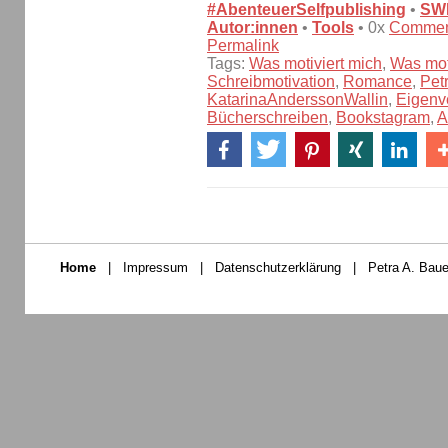
#AbenteuerSelfpublishing
•
SW
Autor:innen
•
Tools
• 0x
Commen
Permalink
Tags:
Was motiviert mich
,
Was moti
Schreibmotivation
,
Romance
,
Pet
KatarinaAnderssonWallin
,
Eigenv
Bücherschreiben
,
Bookstagram
,
A
Home
|
Impressum
|
Datenschutzerklärung
|
Petra A. Baue