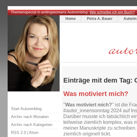
Themenspecial in
writingwomans Autorenblog
:
Wie schreibe ich ein Buch?
Home
Petra A. Bauer
Autorin
Einträge mit dem Tag:
Was motiviert mich?
"
Was motiviert mich?
" ist die Fr
Start Autorenblog
#autor_innensonntag 2024 auf In
Darüber musste ich tatsächlich e
Archiv nach Monaten
teilweise ziemlich komplex, was m
Archiv nach Kategorien
meiner Manuskripte zu schreiben
RSS 2.0
|
Atom
ziemlich originell tickt.