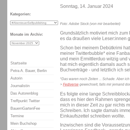
Sonntag, 14. Januar 2024
Kategorien:
Foto: Adobe Stock (von mir bearbeitet)
Grundsätzlich motiviert mich zum
Monate im Archiv:
es da draußen viele Leser:innen g
Schon bei meinem Debütkrimi hatt
meiner Twitterbubble* eine Fanba
und mein Ermittlerduo witzig und
Startseite
hat mich eigentlich damals auch s
Buchverträge - und letztlich ich 
Petra A. Bauer, Berlin
Autorin
*Das waren noch Zeiten ... Schade. Aber ich
>
Fediverse
gewechselt, falls mir jemand dor
Journalistin
Das Autorenblog
Es folgte eine lange Schreibblock
dass es hier den Rahmen sprengen
Treffpunkt Twitter
mich in dieser Zeit zu gar nichts 
BauernGartenFee
Schreiben. Ich sagte damals immer
Einkaufszettel schreiben wollte.
Termine
Mein Buchshop
Inzwischen sind die Voraussetzun