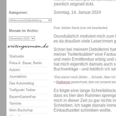
ziemlich originell tickt.
Sonntag, 14. Januar 2024
Kategorien:
Foto: Adobe Stock (von mir bearbeitet)
Monate im Archiv:
Grundsätzlich motiviert mich zum
es da draußen viele Leser:innen g
Schon bei meinem Debütkrimi hatt
meiner Twitterbubble* eine Fanba
Startseite
und mein Ermittlerduo witzig und
Petra A. Bauer, Berlin
hat mich eigentlich damals auch s
Buchverträge - und letztlich ich 
Autorin
Journalistin
*Das waren noch Zeiten ... Schade. Aber ich
>
Fediverse
gewechselt, falls mir jemand dor
Das Autorenblog
Treffpunkt Twitter
Es folgte eine lange Schreibblock
dass es hier den Rahmen sprengen
BauernGartenFee
mich in dieser Zeit zu gar nichts 
Termine
Schreiben. Ich sagte damals immer
Einkaufszettel schreiben wollte.
Mein Buchshop