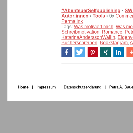
#AbenteuerSelfpublishing
•
SW
Autor:innen
•
Tools
• 0x
Commen
Permalink
Tags:
Was motiviert mich
,
Was moti
Schreibmotivation
,
Romance
,
Pet
KatarinaAnderssonWallin
,
Eigenv
Bücherschreiben
,
Bookstagram
,
A
Home
|
Impressum
|
Datenschutzerklärung
|
Petra A. Baue