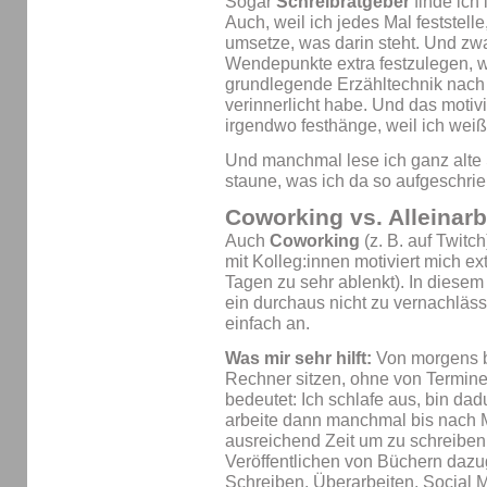
Sogar
Schreibratgeber
finde ich
Auch, weil ich jedes Mal feststelle
umsetze, was darin steht. Und zw
Wendepunkte extra festzulegen, we
grundlegende Erzähltechnik nach 
verinnerlicht habe. Und das motivi
irgendwo festhänge, weil ich weiß:
Und manchmal lese ich ganz alte
staune, was ich da so aufgeschri
Coworking vs. Alleinarb
Auch
Coworking
(z. B. auf Twitch
mit Kolleg:innen motiviert mich 
Tagen zu sehr ablenkt). In dies
ein durchaus nicht zu vernachläss
einfach an.
Was mir sehr hilft:
Von morgens b
Rechner sitzen, ohne von Termin
bedeutet: Ich schlafe aus, bin dad
arbeite dann manchmal bis nach M
ausreichend Zeit um zu schreibe
Veröffentlichen von Büchern dazu
Schreiben, Überarbeiten, Social 