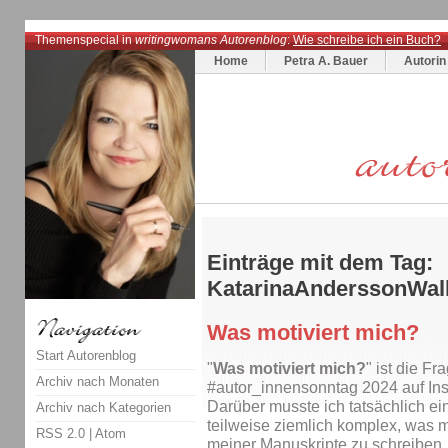
Themenspecial in
writingwomans Autorenblog
:
Wie schreibe ich ein Buch?
Home
Petra A. Bauer
Autorin
Einträge mit dem Tag:
KatarinaAnderssonWall
Was motiviert mich?
Start Autorenblog
"
Was motiviert mich?
" ist die Fr
Archiv nach Monaten
#autor_innensonntag 2024 auf In
Darüber musste ich tatsächlich e
Archiv nach Kategorien
teilweise ziemlich komplex, was m
RSS 2.0
|
Atom
meiner Manuskripte zu schreiben