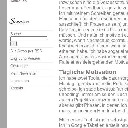
Aktuelles
Inzwischen sind die Voraussetzun
Leserinnen-Feedback - gerade z
ich mit meinem Schreiben genau e
Emotionen bei den Leserinnen aus
ausschließlich Frauen zu sein) u
bereiten, in denen sie nicht an ih
Suche
müssen. Und natürlich motiviert e
werde, wann Nachschub kommt. De
leicht weiterzuschreiben, wenn i
Alle News per RSS
erhalten habe. Ich habe sogar e
Aussagen aus Rezensionen meine
Englische Version
Falle eines tiefergehenden Motiva
Gästebuch
Tägliche Motivation
Mein Newsletter
Ich habe zwei Tools, die dafür so
Impressum
Montag irgendwann in die Pötte 
Kontakt
schreibe. Ich sage bewusst: "an
e
unbedingt immer am selben Buch 
auf ein Projekt zu konzentrieren - 
aber es gibt Phasen, in denen ic
muss, um meinem Hirn frisches Fu
Mein erstes Tool ist mein selbstg
ich in Google Tabellen erstellt h