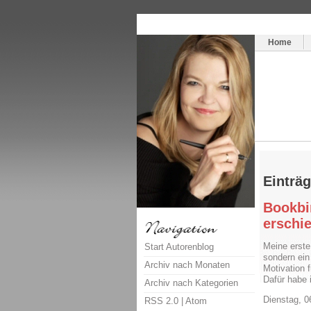
Themenspecial in
writingwomans Autorenbl
Home
Einträg
Bookbi
erschi
Meine erste
Start Autorenblog
sondern ein
Archiv nach Monaten
Motivation f
Dafür habe 
Archiv nach Kategorien
Dienstag, 0
RSS 2.0
|
Atom