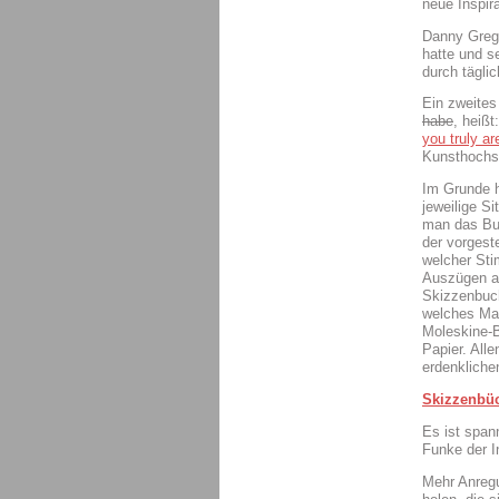
neue Inspir
Danny Grego
hatte und s
durch tägli
Ein zweites
habe
, heißt
you truly ar
Kunsthochsc
Im Grunde h
jeweilige S
man das Buc
der vorgest
welcher Sti
Auszügen au
Skizzenbuch
welches Mat
Moleskine-B
Papier. All
erdenkliche
Skizzenbü
Es ist span
Funke der In
Mehr Anregu