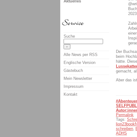
Aktuelles
@wri
Buch
2023
Zahl
Arbei
einer
Suche
Inspi
gera
Der Buchsat
Alle News per RSS
beim Hochl
hätte. Dies
Englische Version
Lussekatte
Gästebuch
gemacht, a
Mein Newsletter
Aber das ist
Impressum
Kontakt
#Abenteuer
SELFPUBL
Autor:inne
Permalink
Tags:
Schre
lion23boo
schreiben
,
ADHS