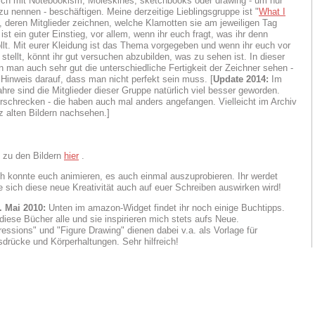
sich mit Notebookism, Moleskines, sketchbooks oder drawing - um nur
zu nennen - beschäftigen. Meine derzeitige Lieblingsgruppe ist "
What I
, deren Mitglieder zeichnen, welche Klamotten sie am jeweiligen Tag
ist ein guter Einstieg, vor allem, wenn ihr euch fragt, was ihr denn
llt. Mit eurer Kleidung ist das Thema vorgegeben und wenn ihr euch vor
stellt, könnt ihr gut versuchen abzubilden, was zu sehen ist. In dieser
 man auch sehr gut die unterschiedliche Fertigkeit der Zeichner sehen -
r Hinweis darauf, dass man nicht perfekt sein muss. [
Update 2014:
Im
ahre sind die Mitglieder dieser Gruppe natürlich viel besser geworden.
erschrecken - die haben auch mal anders angefangen. Vielleicht im Archiv
z alten Bildern nachsehen.]
 zu den Bildern
hier
.
ich konnte euch animieren, es auch einmal auszuprobieren. Ihr werdet
e sich diese neue Kreativität auch auf euer Schreiben auswirken wird!
. Mai 2010:
Unten im amazon-Widget findet ihr noch einige Buchtipps.
 diese Bücher alle und sie inspirieren mich stets aufs Neue.
ressions" und "Figure Drawing" dienen dabei v.a. als Vorlage für
drücke und Körperhaltungen. Sehr hilfreich!