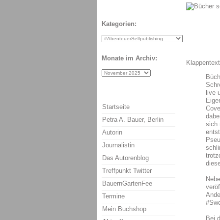
Kategorien:
Monate im Archiv:
Klappentext
Büch
Schr
live 
Eige
Startseite
Cove
dabe
Petra A. Bauer, Berlin
sich
entst
Autorin
Pseu
Journalistin
schl
trotz
Das Autorenblog
dies
Treffpunkt Twitter
Nebe
BauernGartenFee
verö
Ande
Termine
#Swe
Mein Buchshop
Bei 