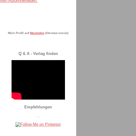
Mein Profil auf
Mastodon
(literatur.social)
Q & A - Verlag finden
Empfehlungen
...