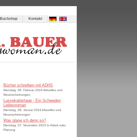
Buchshop
Kontakt
Bücher schreiben mit ADHS
Dienstag, 06. Februar 2024 Aktuelles und
Neuerscheinungen
Lussekattertage - Ein Schweden
Liebesroman
Dienstag, 09. Januar 2024 Aktuelles und
Neuerscheinungen
Was plane ich denn so?
Dienstag, 07. November 2023 In Arbeit oder
Planung