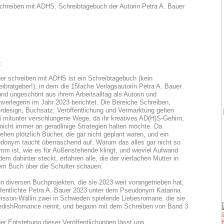
:
er schreiben mit ADHS ist ein Schreibtagebuch (kein
eibratgeber!), in dem die 15fache Verlagsautorin Petra A. Bauer
und ungeschönt aus ihrem Arbeitsalltag als Autorin und
nverlegerin im Jahr 2023 berichtet. Die Bereiche Schreiben,
rdesign, Buchsatz, Veröffentlichung und Vermarktung gehen
i mitunter verschlungene Wege, da ihr kreatives AD(H)S-Gehirn,
 nicht immer an geradlinige Strategien halten möchte. Da
ehen plötzlich Bücher, die gar nicht geplant waren, und ein
donym taucht überraschend auf. Warum das alles gar nicht so
imm ist, wie es für Außenstehende klingt, und wieviel Aufwand
dem dahinter steckt, erfahren alle, die der vierfachen Mutter in
em Buch über die Schulter schauen.
n diversen Buchprojekten, die sie 2023 weit vorangetrieben hat,
ffentlichte Petra A. Bauer 2023 unter dem Pseudonym Katarina
rsson-Wallin zwei in Schweden spielende Liebesromane, die sie
dishRomance nennt, und begann mit dem Schreiben von Band 3.
der Entstehung dieser Veröffentlichungen lässt uns