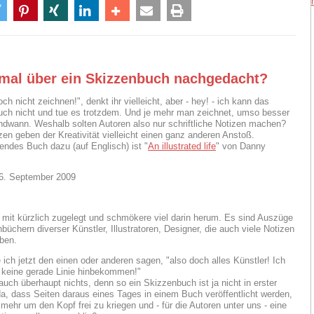
mal über ein Skizzenbuch nachgedacht?
ch nicht zeichnen!", denkt ihr vielleicht, aber - hey! - ich kann das
auch nicht und tue es trotzdem. Und je mehr man zeichnet, umso besser
endwann. Weshalb solten Autoren also nur schriftliche Notizen machen?
zen geben der Kreativität vielleicht einen ganz anderen Anstoß.
rendes Buch dazu (auf Englisch) ist "
An illustrated life
" von Danny
16. September 2009
 mit kürzlich zugelegt und schmökere viel darin herum. Es sind Auszüge
büchern diverser Künstler, Illustratoren, Designer, die auch viele Notizen
aben.
 ich jetzt den einen oder anderen sagen, "also doch alles Künstler! Ich
 keine gerade Linie hinbekommen!"
uch überhaupt nichts, denn so ein Skizzenbuch ist ja nicht in erster
da, dass Seiten daraus eines Tages in einem Buch veröffentlicht werden,
lmehr um den Kopf frei zu kriegen und - für die Autoren unter uns - eine