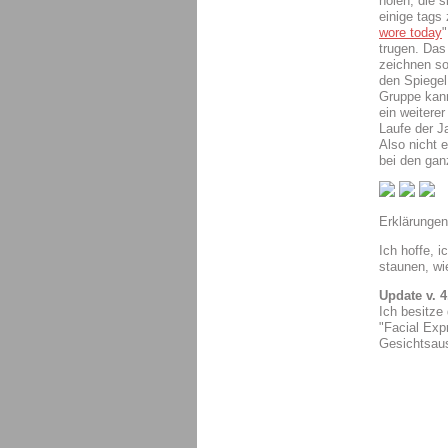
holen, die 
einige tags 
wore today
"
trugen. Das 
zeichnen so
den Spiegel 
Gruppe kann
ein weitere
Laufe der J
Also nicht 
bei den gan
Erklärungen
Ich hoffe, 
staunen, wi
Update v. 4
Ich besitze
"Facial Exp
Gesichtsaus