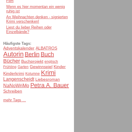
Film
Wenn es hier momentan ein wenig
ruhig ist
An Weihnachten denken - signierten
Krimi verschenken!
Liest du lieber Reihen oder
Einzelbände?
Häufigste Tags:
Adventskalender
ALBATROS
Autorin
Berlin
Buch
Bücher
Buchprojekt
englisch
Gewinnspiel
Kinder
Frühling
Garten
Krimi
Kinderkrimi
Kolumne
Langenscheidt
Liebesroman
Petra A. Bauer
NaNoWriMo
Schreiben
mehr Tags ...