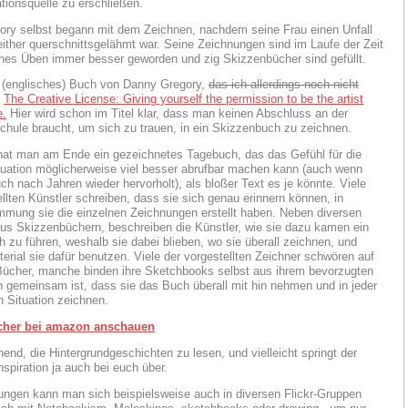
ationsquelle zu erschließen.
ry selbst begann mit dem Zeichnen, nachdem seine Frau einen Unfall
either querschnittsgelähmt war. Seine Zeichnungen sind im Laufe der Zeit
ches Üben immer besser geworden und zig Skizzenbücher sind gefüllt.
 (englisches) Buch von Danny Gregory,
das ich allerdings noch nicht
:
The Creative License: Giving yourself the permission to be the artist
e.
Hier wird schon im Titel klar, dass man keinen Abschluss an der
hule braucht, um sich zu trauen, in ein Skizzenbuch zu zeichnen.
at man am Ende ein gezeichnetes Tagebuch, das das Gefühl für die
ituation möglicherweise viel besser abrufbar machen kann (auch wenn
h nach Jahren wieder hervorholt), als bloßer Text es je könnte. Viele
ellten Künstler schreiben, dass sie sich genau erinnern können, in
mmung sie die einzelnen Zeichnungen erstellt haben. Neben diversen
s Skizzenbüchern, beschreiben die Künstler, wie sie dazu kamen ein
 zu führen, weshalb sie dabei blieben, wo sie überall zeichnen, und
erial sie dafür benutzen. Viele der vorgestellten Zeichner schwören auf
ücher, manche binden ihre Sketchbooks selbst aus ihrem bevorzugten
en gemeinsam ist, dass sie das Buch überall mit hin nehmen und in jeder
n Situation zeichnen.
cher bei amazon anschauen
nend, die Hintergrundgeschichten zu lesen, und vielleicht springt der
spiration ja auch bei euch über.
ngen kann man sich beispielsweise auch in diversen Flickr-Gruppen