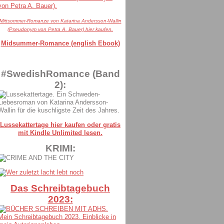
Mittsommer-Romanze von Katarina Andersson-Wallin
(Pseudonym von Petra A. Bauer) hier kaufen.
Midsummer-Romance (english Ebook)
#SwedishRomance (Band
2):
Lussekattertage hier kaufen oder gratis
mit Kindle Unlimited lesen.
KRIMI:
Das Schreibtagebuch
2023: