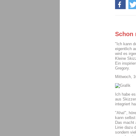
Schon 
"Ich kann do
eigentlich 
wird es irg
Kleine Skiz
Ein inspirie
Gregory.
Mittwoch, 
Ich habe es
aus Skizzen
integriert h
"Aha!", höre
kann selbst
Das macht a
Linie dazu 
sondern vie