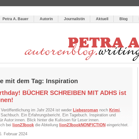
og
:
Wie schreibe ich ein Buch?
Petra A. Bauer
Autorin
Journalistin
Aktuell
Blog
e mit dem Tag: Inspiration
rthday! BÜCHER SCHREIBEN MIT ADHS ist
enen!
 Veröffentlichung im Jahr 2024 ist weder
Liebesroman
noch
Krimi
,
 Sachbuch. Ein Erfahrungsbericht. Ein Tagebuch. Inspiration und
ür Autor:innen. Blick hinter die Kulissen für Leser:innen.
ich bei
lion23book
die Abteilung
lion23bookNONFICTION
eingerichtet.
6. Februar 2024