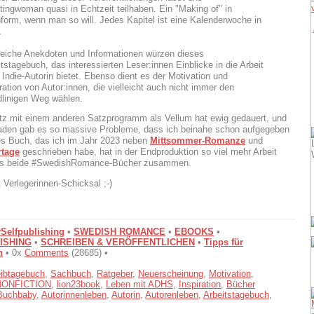
tingwoman quasi in Echtzeit teilhaben. Ein "Making of" in
form, wenn man so will. Jedes Kapitel ist eine Kalenderwoche in
.
reiche Anekdoten und Informationen würzen dieses
tstagebuch, das interessierten Leser:innen Einblicke in die Arbeit
 Indie-Autorin bietet. Ebenso dient es der Motivation und
ration von Autor:innen, die vielleicht auch nicht immer den
dlinigen Weg wählen.
z mit einem anderen Satzprogramm als Vellum hat ewig gedauert, und
aden gab es so massive Probleme, dass ich beinahe schon aufgegeben
es Buch, das ich im Jahr 2023 neben
Mittsommer-Romanze
und
rtage
geschrieben habe, hat in der Endproduktion so viel mehr Arbeit
ls beide #SwedishRomance-Bücher zusammen.
 Verlegerinnen-Schicksal ;-)
Selfpublishing
•
SWEDISH ROMANCE
•
EBOOKS
•
ISHING
•
SCHREIBEN & VERÖFFENTLICHEN
•
Tipps für
n
• 0x
Comments
(28685) •
ibtagebuch
,
Sachbuch
,
Ratgeber
,
Neuerscheinung
,
Motivation
,
kNONFICTION
,
lion23book
,
Leben mit ADHS
,
Inspiration
,
Bücher
Buchbaby
,
Autorinnenleben
,
Autorin
,
Autorenleben
,
Arbeitstagebuch
,