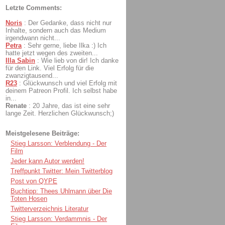
Letzte Comments:
Noris
:
Der Gedanke, dass nicht nur
Inhalte, sondern auch das Medium
irgendwann nicht...
Petra
:
Sehr gerne, liebe Ilka :) Ich
hatte jetzt wegen des zweiten...
Illa Sabin
:
Wie lieb von dir! Ich danke
für den Link. Viel Erfolg für die
zwanzigtausend...
R23
:
Glückwunsch und viel Erfolg mit
deinem Patreon Profil. Ich selbst habe
in...
Renate
:
20 Jahre, das ist eine sehr
lange Zeit. Herzlichen Glückwunsch;)
Meistgelesene Beiträge:
Stieg Larsson: Verblendung - Der
Film
Jeder kann Autor werden!
Treffpunkt Twitter: Mein Twitterblog
Post von QYPE
Buchtipp: Thees Uhlmann über Die
Toten Hosen
Twitterverzeichnis Literatur
Stieg Larsson: Verdammnis - Der