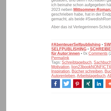
gedauert, und beim Hochladen ga
ich beinahe schon aufgegeben hät
2023 neben
Mittsommer-Roman
geschrieben habe, hat in der Endp
gemacht, als beide #SwedishRo
Aber das ist Verlegerinnen-Schicks
#AbenteuerSelfpublishing
•
SW
SELFPUBLISHING
•
SCHREIBE
für Autor:innen
• 0x
Comments
(
Permalink
Tags:
Schreibtagebuch
,
Sachbuc
Motivation
,
lion23bookNONFICT
Inspiration
,
Bücher schreiben
,
Bu
Autorenleben
,
Arbeitstagebuch
,
A