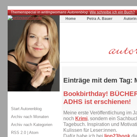
Themenspecial in
writingwomans Autorenblog
:
Wie schreibe ich ein Buch?
Home
Petra A. Bauer
Autorin
Einträge mit dem Tag: 
Bookbirthday! BÜCHE
ADHS ist erschienen!
Start Autorenblog
Meine erste Veröffentlichung im J
Archiv nach Monaten
noch
Krimi
, sondern ein Sachbuch
Tagebuch. Inspiration und Motivatio
Archiv nach Kategorien
Kulissen für Leser:innen.
RSS 2.0
|
Atom
Dafür habe ich bei
lion23book
di