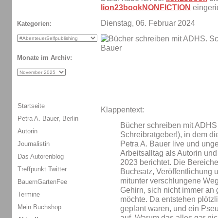
lion23bookNONFICTION
eingeric
Dienstag, 06. Februar 2024
Kategorien:
Monate im Archiv:
Startseite
Klappentext:
Petra A. Bauer, Berlin
Bücher schreiben mit ADHS i
Autorin
Schreibratgeber!), in dem di
Petra A. Bauer live und ung
Journalistin
Arbeitsalltag als Autorin un
Das Autorenblog
2023 berichtet. Die Bereich
Treffpunkt Twitter
Buchsatz, Veröffentlichung
mitunter verschlungene Wege
BauernGartenFee
Gehirn, sich nicht immer an 
Termine
möchte. Da entstehen plötzli
Mein Buchshop
geplant waren, und ein Pse
auf. Warum das alles gar nich