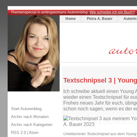
Themenspecial in
writingwomans Autorenblog
:
Wie schreibe ich ein Buch?
Home
Petra A. Bauer
Autorin
Textschnipsel 3 | Young
Ich schreibe aktuell einen Young
wieder einen Textschnipsel für eu
Frohes neues Jahr für euch, übri
schon noch sagen, wenn es der ers
Start Autorenblog
Archiv nach Monaten
Archiv nach Kategorien
RSS 2.0
|
Atom
Unlektorierter Textschnipsel aus dem Young 