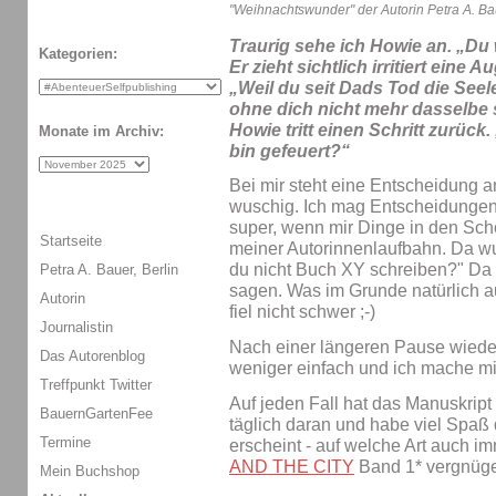
"Weihnachtswunder" der Autorin Petra A. Ba
Traurig sehe ich Howie an. „Du w
Kategorien:
Er zieht sichtlich irritiert ein
„Weil du seit Dads Tod die Seel
ohne dich nicht mehr dasselbe 
Howie tritt einen Schritt zurück.
Monate im Archiv:
bin gefeuert?“
Bei mir steht eine Entscheidung 
wuschig. Ich mag Entscheidungen 
super, wenn mir Dinge in den Scho
Startseite
meiner Autorinnenlaufbahn. Da wu
du nicht Buch XY schreiben?" Da 
Petra A. Bauer, Berlin
sagen. Was im Grunde natürlich au
Autorin
fiel nicht schwer ;-)
Journalistin
Nach einer längeren Pause wieder
Das Autorenblog
weniger einfach und ich mache mi
Treffpunkt Twitter
Auf jeden Fall hat das Manuskript
BauernGartenFee
täglich daran und habe viel Spaß 
Termine
erscheint - auf welche Art auch im
AND THE CITY
Band 1* vergnüg
Mein Buchshop