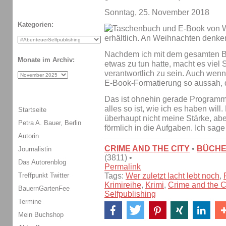
Sonntag, 25. November 2018
Kategorien:
Nachdem ich mit dem gesamten Bu
Monate im Archiv:
etwas zu tun hatte, macht es viel S
verantwortlich zu sein. Auch wenn 
E-Book-Formatierung so aussah, d
Das ist ohnehin gerade Programm:
alles so ist, wie ich es haben wil
Startseite
überhaupt nicht meine Stärke, ab
Petra A. Bauer, Berlin
förmlich in die Aufgaben. Ich sa
Autorin
CRIME AND THE CITY
•
BÜCH
Journalistin
(3811) •
Das Autorenblog
Permalink
Treffpunkt Twitter
Tags:
Wer zuletzt lacht lebt noch
,
Krimireihe
,
Krimi
,
Crime and the C
BauernGartenFee
Selfpublishing
Termine
Mein Buchshop