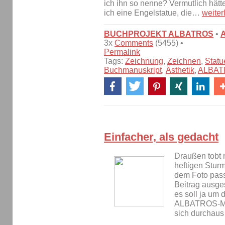
ich ihn so nenne? Vermutlich hätte
ich eine Engelstatue, die…
weiter
BUCHPROJEKT ALBATROS
•
3x
Comments
(5455) •
Permalink
Tags:
Zeichnung
,
Zeichnen
,
Statu
Buchmanuskript
,
Ästhetik
,
ALBAT
Einfacher, als gedacht
Draußen tobt 
heftigen Stur
dem Foto pass
Beitrag ausge
es soll ja um 
ALBATROS-Man
sich durchaus