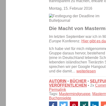
trannsparent zu machen, erkläre ic
Montag, 15. Februar 2016
Die Macht von Masterm
Im letzten September war ich in 
Europe
Konferenz.
Hier gibt es d
Ich habe viel für mich mitgenomm
Gruppe daraus hervor, bestehend 
(eine in Deutschland lebende Schw
lebenden isländischen Tierärztin 
sprechen wir per Google Hangout
und die damit…
weiterlesen
AUTORIN
•
BÜCHER
•
SELFPU
VERÖFFENTLICHEN
• 2x
Comm
Permalink
Tags:
Mastermindgruppe
,
Master
Buchprojekte