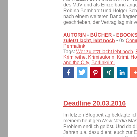
des MdV und als Einzelband ange
Robina Bernhardt und Holger Schu
nach einem weiteren Band fragten
geschrieben, der Vertrag lag mir 
AUTORIN
•
BÜCHER
•
EBOOK
zuletzt lacht, lebt noch
• 0x
Com
Permalink
Tags:
Wer zuletzt lacht lebt noch
,
Krimireihe
,
Krimiautorin
,
Krimi
,
Ho
and the City
,
Berlinkrimi
Deadline 20.03.2016
Im letzten Blogbeitrag beklagte ic
meinem heutigen
New Media
Mast
Problem endlich gelöst. Und da di
Jahren u.a. dazu dient, euch zur