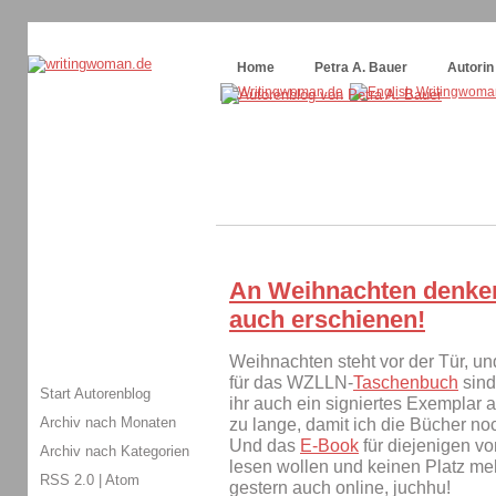
Themenspecial in
writingwomans Autorenblog
:
Wie schreibe ich ein Buch?
Home
Petra A. Bauer
Autorin
An Weihnachten denken
auch erschienen!
Weihnachten steht vor der Tür, u
für das WZLLN-
Taschenbuch
sind
Start Autorenblog
ihr auch ein signiertes Exemplar 
Archiv nach Monaten
zu lange, damit ich die Bücher n
Und das
E-Book
für diejenigen vo
Archiv nach Kategorien
lesen wollen und keinen Platz meh
RSS 2.0
|
Atom
gestern auch online, juchhu!