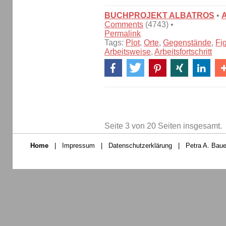
BUCHPROJEKT ALBATROS
•
Comments
(4743) •
Permalink
Tags:
Plot
,
Orte
,
Gegenstände
,
Fi
Arbeitsweise
,
Arbeitsfortschritt
Seite 3 von 20 Seiten insgesamt.
Home
|
Impressum
|
Datenschutzerklärung
|
Petra A. Baue