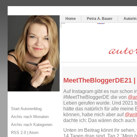
Themenspecial in
writingwomans Autorenblog
:
Wie schreibe ich ein Buch?
Home
Petra A. Bauer
Autorin
MeetTheBloggerDE21 | 
Auf Instagram gibt es nun schon i
#MeetTheBloggerDE die von
@an
Leben gerufen wurde. Und 2021 bi
hätte das natürlich für alle mein
Start Autorenblog
können, habe mich aber auf
@wri
Archiv nach Monaten
dachte ich: Das wären doch auch 
Archiv nach Kategorien
Unten im Beitrag könnt ihr sehen
RSS 2.0
|
Atom
14 Tagen dran sind. Tag 2
"Mein b