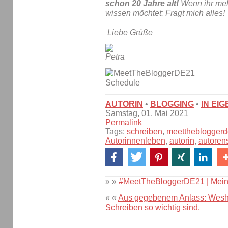
schon 20 Jahre alt!
Wenn ihr meh
wissen möchtet: Fragt mich alles!
Liebe Grüße
AUTORIN
•
BLOGGING
•
IN EI
Samstag, 01. Mai 2021
Permalink
Tags:
schreiben
,
meettheblogger
Autorinnenleben
,
autorin
,
autoren
» »
#MeetTheBloggerDE21 | Mein 
« «
Aus gegebenem Anlass: Wesha
Schreiben so wichtig sind.