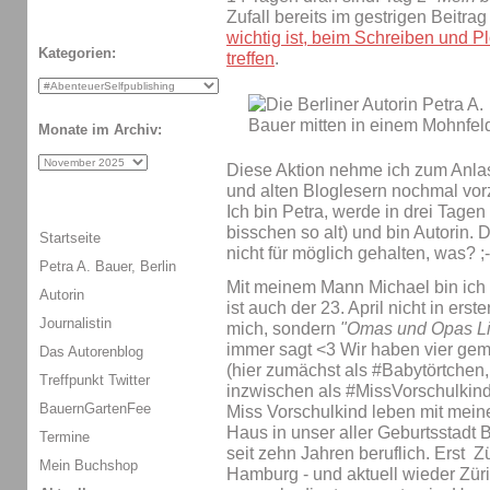
Zufall bereits im gestrigen Beitra
wichtig ist, beim Schreiben und P
Kategorien:
treffen
.
Monate im Archiv:
Diese Aktion nehme ich zum Anl
und alten Bloglesern nochmal vorz
Ich bin Petra, werde in drei Tagen
bisschen so alt) und bin Autorin. 
Startseite
nicht für möglich gehalten, was? ;
Petra A. Bauer, Berlin
Mit meinem Mann Michael bin ich
Autorin
ist auch der 23. April nicht in erste
Journalistin
mich, sondern
"Omas und Opas Li
immer sagt <3 Wir haben vier ge
Das Autorenblog
(hier zumächst als #Babytörtchen,
Treffpunkt Twitter
inzwischen als #MissVorschulkind
BauernGartenFee
Miss Vorschulkind leben mit mei
Haus in unser aller Geburtsstadt 
Termine
seit zehn Jahren beruflich. Erst Zü
Mein Buchshop
Hamburg - und aktuell wieder Züric