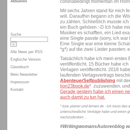
Aktuelles
coronabedingt momentan im Home
Mit sechs Jahren stand für mich fes
will. Daraufhin begann ich die Wö
zu zählen. Schließlich musste ich
ein Buch gehören :-D Ich habe mi
Musiker es schafften, ein Lied ex
Suche
eine Single passte (sorry, ich war 
Eine Single war eine kleine Schall
*g*) auf die zwei Lieder passten: 
Alle News per RSS
Tatsächlich habe ich mein erstes
Englische Version
veröffentlicht. 15 Bücher habe ic
Gästebuch
Verlagen veröffentlicht. 2018 habe
Mein Newsletter
laufenden Verlagsvertrags besch
AbenteuerSelfpublishing
mit de
Impressum
lion23book.de
* zuzuwenden, und 
Kontakt
Gerade gestern habe ich einen ne
auch damit zu tun hat.
* bzw. planer-und-lernen.de - ich muss das a
unterschiedliche Verträge habe und einen 
nachzudenken ...
#WritingwomansAutorenblog wi