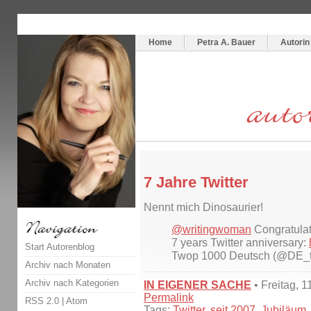
Themenspecial in
writingwomans Autorenblog
:
Wie schreibe ich ein Buch?
Home
Petra A. Bauer
Autorin
7 Jahre Twitter
Nennt mich Dinosaurier!
@writingwoman
Congratulati
7 years Twitter anniversary:
Start Autorenblog
Twop 1000 Deutsch (@DE_
Archiv nach Monaten
Archiv nach Kategorien
IN EIGENER SACHE
• Freitag, 1
Permalink
RSS 2.0
|
Atom
Tags:
Twitter
,
seit 2007
,
Jubiläum