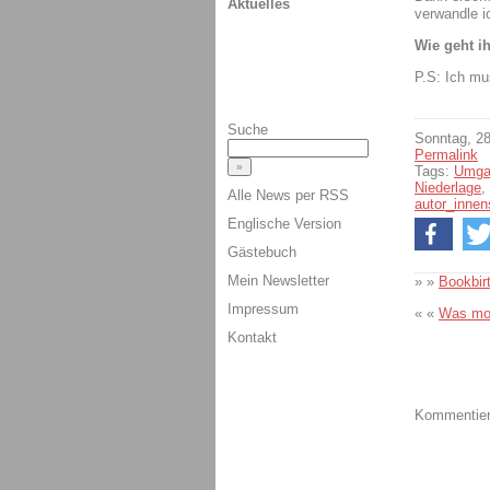
Aktuelles
verwandle i
Wie geht i
P.S: Ich mu
Suche
Sonntag, 28
Permalink
Tags:
Umgan
Niederlage
,
Alle News per RSS
autor_inne
Englische Version
Gästebuch
Mein Newsletter
» »
Bookbi
Impressum
« «
Was mot
Kontakt
Kommentiere