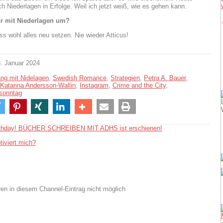
ch Niederlagen in Erfolge. Weil ich jetzt weiß, wie es gehen kann.
hr mit Niederlagen um?
ss wohl alles neu setzen. Nie wieder Atticus!
. Januar 2024
g mit Nidelagen
,
Swedish Romance
,
Strategien
,
Petra A. Bauer
,
Katarina Andersson-Wallin
,
Instagram
,
Crime and the City
,
nsonntag
rthday! BÜCHER SCHREIBEN MIT ADHS ist erschienen!
iviert mich?
n in diesem Channel-Eintrag nicht möglich