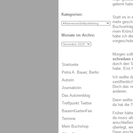
gelernt hatt
Kategorien:
Statt es in 
mehr geschr
Buchverträg
mein Krönch
Monate im Archiv:
habe ich di
vorgeschobe
Morgen soll
schreiben
durch den S
Startseite
habe. Erst 
Petra A. Bauer, Berlin
Ich wollte 
Autorin
veröffentli
Doch das n
Journalistin
anderen.
Das Autorenblog
Dann wollte
Treffpunkt Twitter
da hat die 
BauernGartenFee
Früher hätt
da muss all
Termine
anschließen
Mein Buchshop
überlegt, w
Dann ersche