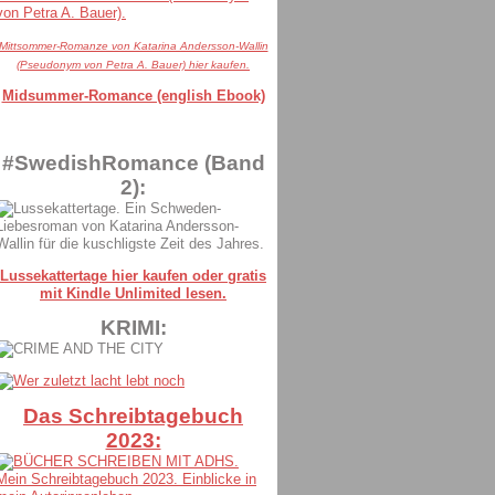
Mittsommer-Romanze von Katarina Andersson-Wallin
(Pseudonym von Petra A. Bauer) hier kaufen.
Midsummer-Romance (english Ebook)
#SwedishRomance (Band
2):
Lussekattertage hier kaufen oder gratis
mit Kindle Unlimited lesen.
KRIMI:
Das Schreibtagebuch
2023: