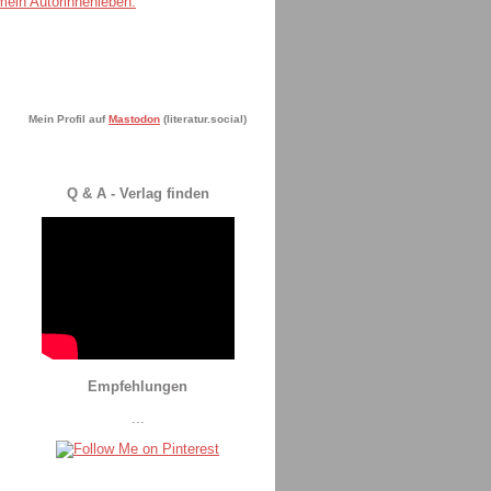
Mein Profil auf
Mastodon
(literatur.social)
Q & A - Verlag finden
Empfehlungen
...