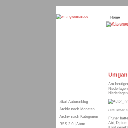
Themenspecial in
writingwomans Autorenbl
Home
Umgang
Am heutige
Niederlagen
Niederlagen
Start Autorenblog
Archiv nach Monaten
Foto: Adobe St
Archiv nach Kategorien
Früher hatte
Abi, Diplom
RSS 2.0
|
Atom
Kopf gesetzt