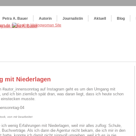
og
:
Wie schreibe ich ein Buch?
Petra A. Bauer
Autorin
Journalistin
Aktuell
Blog
 mit Niederlagen
n #autor_innensonntag auf Instagram geht es um den Umgang mit
, und ich bin ziemlich spät dran, was daran liegt, dass ich heute schon
 einstecken musste.
ock, von mir bearbeitet
 ich wenig Erfahrungen mit Niederlagen, weil mir alles zuflog: Schule,
, Buchverträge. Als ich dann die Agentur nicht bekam, die ich mir in den
 hatte, konnte ich damit nicht sinnvoll umgehen, weil ich es ja nie