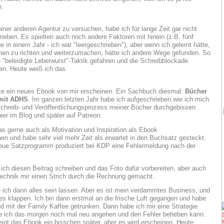
e.
einer anderen Agentur zu versuchen, habe ich für lange Zeit gar nicht
ieben. Es spielten auch noch andere Faktoren mit hinein (z.B. fünf
e in einem Jahr - ich war "leergeschrieben"), aber wenn ich gelernt hätte,
en zu richten und weiterzumachen, hätte ich andere Wege gefunden. So
e "beleidigte Leberwurst"-Taktik gefahren und die Schreibblockade
n. Heute weiß ich das.
te ein neues Ebook von mir erscheinen. Ein Sachbuch diesmal:
Bücher
 mit ADHS
. Im ganzen letzten Jahr habe ich aufgeschrieben,wie ich mich
chreib- und Veröffentlichungsprozess meiner Bücher durchgebissen
hier im Blog und später auf Patreon.
das gerne auch als Motivation und Inspiration als Ebook
chen und habe sehr viel mehr Zeit als erwartet in den Buchsatz gesteckt.
eue Satzprogramm produziert bei KDP eine Fehlermeldung nach der
 ich diesen Beitrag schreiben und das Foto dafür vorbereiten, aber auch
Technik mir einen Strich durch die Rechnung gemacht.
e ich dann alles sein lassen. Aber es ist mein verdammtes Business, und
es klappen. Ich bin dann erstmal an die frische Luft gegangen und habe
d mit der Family Kaffee getrunken. Dann habe ich mir eine Strategie
ie ich das morgen noch mal neu angehen und den Fehler beheben kann.
int das Ebook ein bisschen später, aber es wird erscheinen. Heute