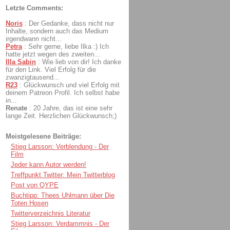
Letzte Comments:
Noris
:
Der Gedanke, dass nicht nur
Inhalte, sondern auch das Medium
irgendwann nicht...
Petra
:
Sehr gerne, liebe Ilka :) Ich
hatte jetzt wegen des zweiten...
Illa Sabin
:
Wie lieb von dir! Ich danke
für den Link. Viel Erfolg für die
zwanzigtausend...
R23
:
Glückwunsch und viel Erfolg mit
deinem Patreon Profil. Ich selbst habe
in...
Renate
:
20 Jahre, das ist eine sehr
lange Zeit. Herzlichen Glückwunsch;)
Meistgelesene Beiträge:
Stieg Larsson: Verblendung - Der
Film
Jeder kann Autor werden!
Treffpunkt Twitter: Mein Twitterblog
Post von QYPE
Buchtipp: Thees Uhlmann über Die
Toten Hosen
Twitterverzeichnis Literatur
Stieg Larsson: Verdammnis - Der