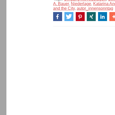
A. Bauer
,
Niederlage
,
Katarina An
and the City
,
autor_innensonntag