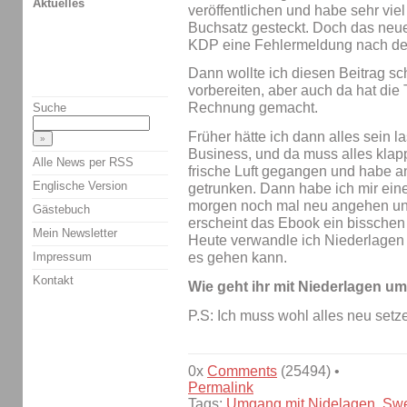
Aktuelles
veröffentlichen und habe sehr viel
Buchsatz gesteckt. Doch das neu
KDP eine Fehlermeldung nach de
Dann wollte ich diesen Beitrag sc
vorbereiten, aber auch da hat die 
Rechnung gemacht.
Suche
Früher hätte ich dann alles sein 
Business, und da muss alles klapp
Alle News per RSS
frische Luft gegangen und habe a
Englische Version
getrunken. Dann habe ich mir eine
morgen noch mal neu angehen un
Gästebuch
erscheint das Ebook ein bisschen 
Mein Newsletter
Heute verwandle ich Niederlagen in
Impressum
es gehen kann.
Kontakt
Wie geht ihr mit Niederlagen u
P.S: Ich muss wohl alles neu setze
0x
Comments
(25494) •
Permalink
Tags:
Umgang mit Nidelagen
,
Swe