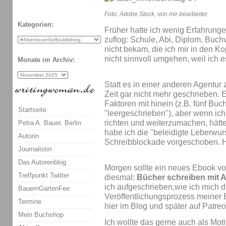
Foto: Adobe Stock, von mir bearbeitet
Kategorien:
Früher hatte ich wenig Erfahrunge
zuflog: Schule, Abi, Diplom, Buchv
nicht bekam, die ich mir in den Ko
nicht sinnvoll umgehen, weil ich es
Monate im Archiv:
Statt es in einer anderen Agentur 
Zeit gar nicht mehr geschrieben. 
Faktoren mit hinein (z.B. fünf Buc
Startseite
"leergeschrieben"), aber wenn ich
richten und weiterzumachen, hät
Petra A. Bauer, Berlin
habe ich die "beleidigte Leberwur
Autorin
Schreibblockade vorgeschoben. H
Journalistin
Das Autorenblog
Morgen sollte ein neues Ebook v
Treffpunkt Twitter
diesmal:
Bücher schreiben mit
ich aufgeschrieben,wie ich mich 
BauernGartenFee
Veröffentlichungsprozess meiner 
Termine
hier im Blog und später auf Patreo
Mein Buchshop
Ich wollte das gerne auch als Moti