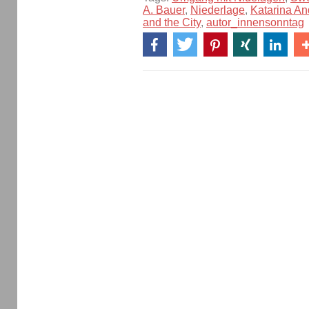
A. Bauer
,
Niederlage
,
Katarina An
and the City
,
autor_innensonntag