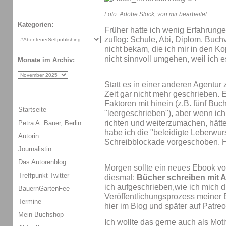
Foto: Adobe Stock, von mir bearbeitet
Kategorien:
Früher hatte ich wenig Erfahrunge
zuflog: Schule, Abi, Diplom, Buchv
nicht bekam, die ich mir in den Ko
nicht sinnvoll umgehen, weil ich es
Monate im Archiv:
Statt es in einer anderen Agentur 
Zeit gar nicht mehr geschrieben. 
Faktoren mit hinein (z.B. fünf Buc
Startseite
"leergeschrieben"), aber wenn ich
richten und weiterzumachen, hät
Petra A. Bauer, Berlin
habe ich die "beleidigte Leberwur
Autorin
Schreibblockade vorgeschoben. H
Journalistin
Das Autorenblog
Morgen sollte ein neues Ebook v
Treffpunkt Twitter
diesmal:
Bücher schreiben mit
ich aufgeschrieben,wie ich mich 
BauernGartenFee
Veröffentlichungsprozess meiner 
Termine
hier im Blog und später auf Patreo
Mein Buchshop
Ich wollte das gerne auch als Moti