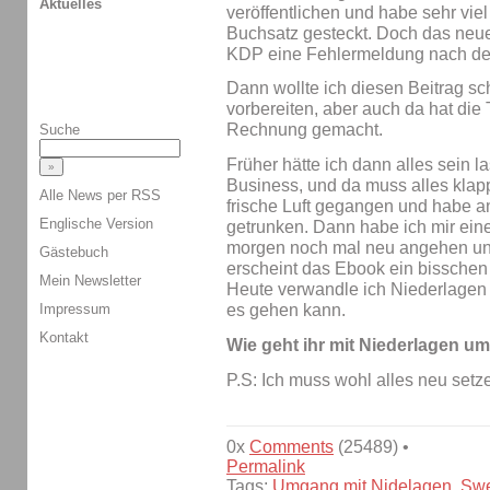
Aktuelles
veröffentlichen und habe sehr viel
Buchsatz gesteckt. Doch das neu
KDP eine Fehlermeldung nach de
Dann wollte ich diesen Beitrag sc
vorbereiten, aber auch da hat die 
Rechnung gemacht.
Suche
Früher hätte ich dann alles sein 
Business, und da muss alles klapp
Alle News per RSS
frische Luft gegangen und habe a
Englische Version
getrunken. Dann habe ich mir eine
morgen noch mal neu angehen un
Gästebuch
erscheint das Ebook ein bisschen 
Mein Newsletter
Heute verwandle ich Niederlagen in
Impressum
es gehen kann.
Kontakt
Wie geht ihr mit Niederlagen u
P.S: Ich muss wohl alles neu setze
0x
Comments
(25489) •
Permalink
Tags:
Umgang mit Nidelagen
,
Swe