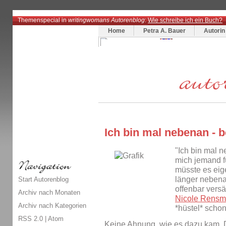
Themenspecial in
writingwomans Autorenblog
:
Wie schreibe ich ein Buch?
Home
Petra A. Bauer
Autorin
Ich bin mal nebenan - 
"Ich bin mal 
mich jemand fü
müsste es eige
länger nebena
Start Autorenblog
offenbar vers
Archiv nach Monaten
Nicole Rens
Archiv nach Kategorien
*hüstel* schon
RSS 2.0
|
Atom
Keine Ahnung, wie es dazu kam. Da