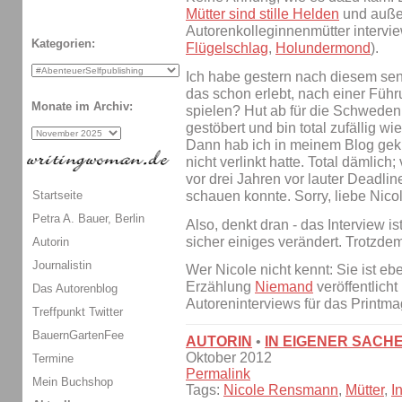
Mütter sind stille Helden
und außer
Autorenkolleginnenmütter intervie
Kategorien:
Flügelschlag
,
Holundermond
).
Ich habe gestern nach diesem sen
das schon erlebt, nach einer Füh
Monate im Archiv:
spielen? Hut ab für die Schweden
gestöbert und bin total zufällig w
Dann hab ich in meinem Blog gekr
nicht verlinkt hatte. Total dämlich
vor drei Jahren vor lauter Deadl
schauen konnte. Sorry, liebe Nicole
Startseite
Petra A. Bauer, Berlin
Also, denkt dran - das Interview ist
sicher einiges verändert. Trotzdem
Autorin
Journalistin
Wer Nicole nicht kennt: Sie ist ebe
Erzählung
Niemand
veröffentlicht
Das Autorenblog
Autoreninterviews für das Printm
Treffpunkt Twitter
BauernGartenFee
AUTORIN
•
IN EIGENER SACH
Oktober 2012
Termine
Permalink
Mein Buchshop
Tags:
Nicole Rensmann
,
Mütter
,
I