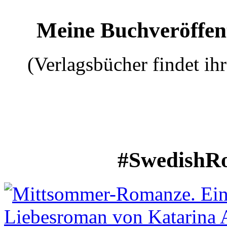
Meine Buchveröffent
(Verlagsbücher findet ih
#SwedishRo