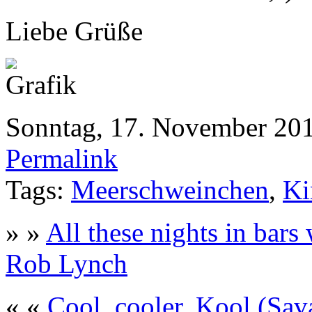
Liebe Grüße
Sonntag, 17. November 20
Permalink
Tags:
Meerschweinchen
,
Ki
» »
All these nights in bar
Rob Lynch
« «
Cool, cooler, Kool (Sav