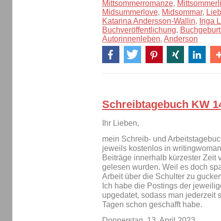
Mittsommerromanze
,
Mittsommerl
Midsummerlove
,
Midsommar
,
Lie
Katarina Andersson-Wallin
,
Inga 
Buchveröffentlichung
,
Buchgeburt
Autorinnenleben
,
Anderson
Schreibtagebuch KW 1
Ihr Lieben,
mein Schreib- und Arbeitstagebuc
jeweils kostenlos in writingwoman
Beiträge innerhalb kürzester Zeit 
gelesen wurden. Weil es doch span
Arbeit über die Schulter zu gucken
Ich habe die Postings der jeweili
upgedatet, sodass man jederzeit 
Tagen schon geschafft habe.
Donnerstag, 13. April 2023