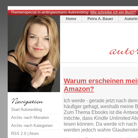
Themenspecial in
writingwomans Autorenblog
:
Wie schreibe ich ein Buch?
Home
Petra A. Bauer
Autorin
Warum erscheinen mein
Amazon?
Ich werde - gerade jetzt nach de
häufiger gefragt, weshalb meine 
Start Autorenblog
Zum Thema Ebooks ist die Antwort
Archiv nach Monaten
möchte, dass
Kindle Unlimited
Abo
lesen können. Da werde ich nach 
Archiv nach Kategorien
werden jedoch wahre Glaubenskrie
RSS 2.0
|
Atom