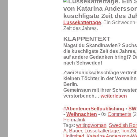
Lussekattertage
. Ein Schweden-
Zeit des Jahres.
KLAPPENTEXT
Magst du Skandinavien? Suchst
die kuschligste Zeit des Jahres,
auf andere Gedanken bringt? Da
nach Schweden!
Zwei Schicksalsschläge vertrei
kleinen Töchter in der Vorweihn
Berlin.
Gemeinsam mit ihrer Schwester e
verstorbenen…
weiterlesen
#AbenteuerSelfpublishing
•
SW
•
Weihnachten
• 0x
Comments
(2
Permalink
Tags:
writingwoman
,
Swedish Ro
A. Bauer
,
Lussekattertage
,
lion23
Unlimited
,
Katarina Andersson-Wa