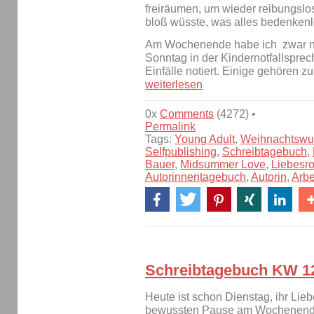
freiräumen, um wieder reibungslo
bloß wüsste, was alles bedenken
Am Wochenende habe ich zwar nic
Sonntag in der Kindernotfallspre
Einfälle notiert. Einige gehören z
weiterlesen
0x
Comments
(4272) •
Permalink
Tags:
Young Adult
,
Weihnachtswu
Selfpublishing
,
Schreibtagebuch
,
Bauer
,
Midsummer Love
,
Liebesr
Autorinnentagebuch
,
Autorin
,
Arbe
Schreibtagebuch KW 1
Heute ist schon Dienstag, ihr Lie
bewussten Pause am Wochenende 