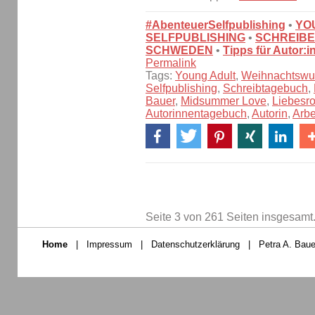
#AbenteuerSelfpublishing
•
YO
SELFPUBLISHING
•
SCHREIBE
SCHWEDEN
•
Tipps für Autor:
Permalink
Tags:
Young Adult
,
Weihnachtswu
Selfpublishing
,
Schreibtagebuch
,
Bauer
,
Midsummer Love
,
Liebesr
Autorinnentagebuch
,
Autorin
,
Arbe
Seite 3 von 261 Seiten insgesamt
Home
|
Impressum
|
Datenschutzerklärung
|
Petra A. Baue