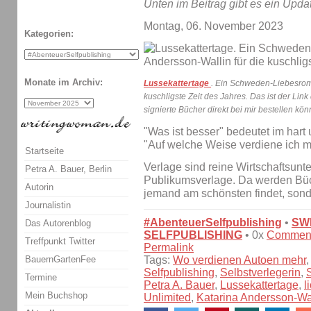
Unten im Beitrag gibt es ein Upda
Montag, 06. November 2023
Kategorien:
Monate im Archiv:
Lussekattertage
. Ein Schweden-Liebesrom
kuschligste Zeit des Jahres. Das ist der Link
signierte Bücher direkt bei mir bestellen könn
"Was ist besser" bedeutet im hart
"Auf welche Weise verdiene ich 
Startseite
Verlage sind reine Wirtschaftsun
Petra A. Bauer, Berlin
Publikumsverlage. Da werden Büc
Autorin
jemand am schönsten findet, so
Journalistin
#AbenteuerSelfpublishing
•
SW
Das Autorenblog
SELFPUBLISHING
• 0x
Commen
Treffpunkt Twitter
Permalink
Tags:
Wo verdienen Autoen mehr
BauernGartenFee
Selfpublishing
,
Selbstverlegerin
,
Termine
Petra A. Bauer
,
Lussekattertage
,
l
Mein Buchshop
Unlimited
,
Katarina Andersson-Wa