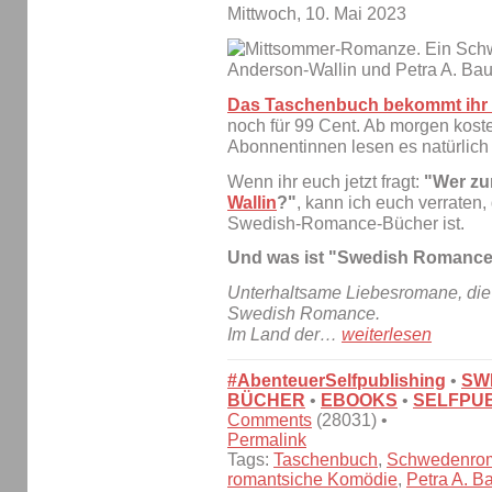
Mittwoch, 10. Mai 2023
Das Taschenbuch bekommt ihr 
noch für 99 Cent. Ab morgen koste
Abonnentinnen lesen es natürlich
Wenn ihr euch jetzt fragt:
"Wer zur
Wallin
?"
, kann ich euch verraten
Swedish-Romance-Bücher ist.
Und was ist "Swedish Romanc
Unterhaltsame Liebesromane, die 
Swedish Romance.
Im Land der…
weiterlesen
#AbenteuerSelfpublishing
•
SW
BÜCHER
•
EBOOKS
•
SELFPUB
Comments
(28031) •
Permalink
Tags:
Taschenbuch
,
Schwedenro
romantsiche Komödie
,
Petra A. B