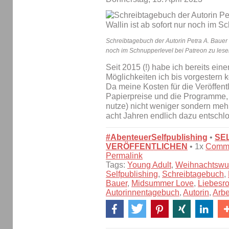
Schreibtagebuch der Autorin Petra A. Bauer |
noch im Schnupperlevel bei Patreon zu lese
Seit 2015 (!) habe ich bereits ein
Möglichkeiten ich bis vorgestern 
Da meine Kosten für die Veröffent
Papierpreise und die Programme, d
nutze) nicht weniger sondern meh
acht Jahren endlich dazu entsch
#AbenteuerSelfpublishing
•
SE
VERÖFFENTLICHEN
• 1x
Comm
Permalink
Tags:
Young Adult
,
Weihnachtswu
Selfpublishing
,
Schreibtagebuch
,
Bauer
,
Midsummer Love
,
Liebesr
Autorinnentagebuch
,
Autorin
,
Arbe