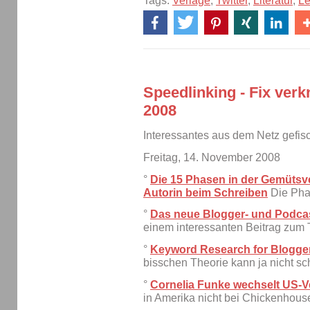
Tags:
Verlage
,
Twitter
,
Literatur
,
Le
Speedlinking - Fix ver
2008
Interessantes aus dem Netz gefisc
Freitag, 14. November 2008
°
Die 15 Phasen in der Gemütsv
Autorin beim Schreiben
Die Phas
°
Das neue Blogger- und Podcas
einem interessanten Beitrag zu
°
Keyword Research for Blogger
bisschen Theorie kann ja nicht s
°
Cornelia Funke wechselt US-V
in Amerika nicht bei Chickenhous