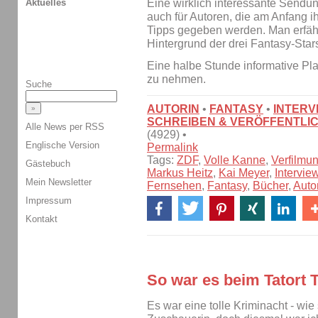
Eine wirklich interessante Sendung
Aktuelles
auch für Autoren, die am Anfang i
Tipps gegeben werden. Man erfähr
Hintergrund der drei Fantasy-Star
Eine halbe Stunde informative Plau
zu nehmen.
Suche
AUTORIN
•
FANTASY
•
INTERV
SCHREIBEN & VERÖFFENTLI
Alle News per RSS
(4929) •
Englische Version
Permalink
Tags:
ZDF
,
Volle Kanne
,
Verfilmu
Gästebuch
Markus Heitz
,
Kai Meyer
,
Intervie
Mein Newsletter
Fernsehen
,
Fantasy
,
Bücher
,
Auto
Impressum
Kontakt
So war es beim Tatort 
Es war eine tolle Kriminacht - wie 