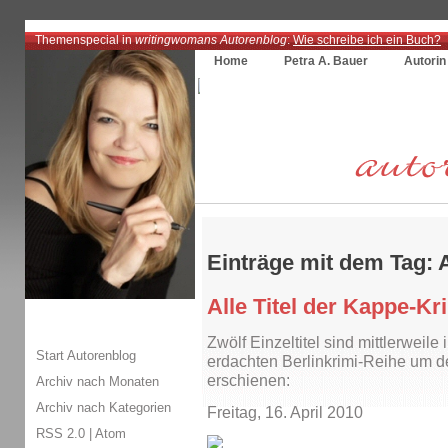
Themenspecial in
writingwomans Autorenblog
:
Wie schreibe ich ein Buch?
Home
Petra A. Bauer
Autorin
Einträge mit dem Tag: 
Alle Titel der Kappe-Kr
Zwölf Einzeltitel sind mittlerweile
Start Autorenblog
erdachten Berlinkrimi-Reihe um
erschienen:
Archiv nach Monaten
Archiv nach Kategorien
Freitag, 16. April 2010
RSS 2.0
|
Atom