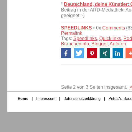
°
Deutschland, deine Künstler: 
Beitrag in der ARD-Mediathek. Auc
geeignet ;-)
SPEEDLINKS
• 0x
Comments
(63
Permalink
Tags:
Speedlinks
,
Quicklinks
,
Pod
Brancheninfo
,
Blogger
,
Autoren
Seite 2 von 3 Seiten insgesamt.
<
Home
|
Impressum
|
Datenschutzerklärung
|
Petra A. Baue