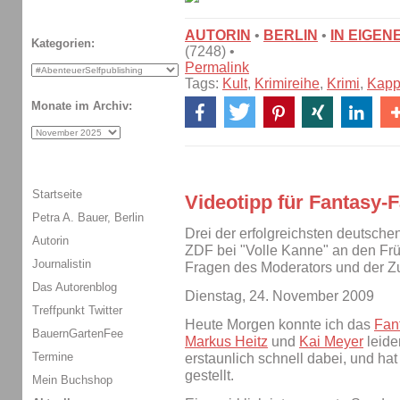
AUTORIN
•
BERLIN
•
IN EIGEN
Kategorien:
(7248) •
Permalink
Tags:
Kult
,
Krimireihe
,
Krimi
,
Kap
Monate im Archiv:
Startseite
Videotipp für Fantasy-
Petra A. Bauer, Berlin
Drei der erfolgreichsten deutsche
Autorin
ZDF bei "Volle Kanne" an den Fr
Journalistin
Fragen des Moderators und der Z
Das Autorenblog
Dienstag, 24. November 2009
Treffpunkt Twitter
Heute Morgen konnte ich das
Fan
BauernGartenFee
Markus Heitz
und
Kai Meyer
leide
Termine
erstaunlich schnell dabei, und ha
gestellt.
Mein Buchshop