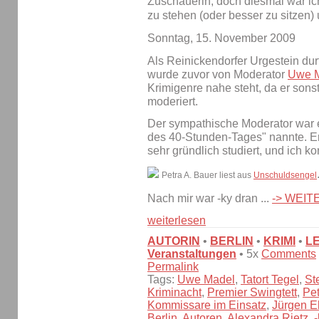
Zuschauerin, doch diesmal war ic
zu stehen (oder besser zu sitzen)
Sonntag, 15. November 2009
Als Reinickendorfer Urgestein durf
wurde zuvor von Moderator
Uwe 
Krimigenre nahe steht, da er sons
moderiert.
Der sympathische Moderator war e
des 40-Stunden-Tages" nannte. E
sehr gründlich studiert, und ich k
Petra A. Bauer liest aus
Unschuldsengel
Nach mir war -ky dran ...
-> WEI
weiterlesen
AUTORIN
•
BERLIN
•
KRIMI
•
L
Veranstaltungen
• 5x
Comments
Permalink
Tags:
Uwe Madel
,
Tatort Tegel
,
St
Kriminacht
,
Premier Swingtett
,
Pet
Kommissare im Einsatz
,
Jürgen E
Berlin
,
Autoren
,
Alexandra Rietz
,
-