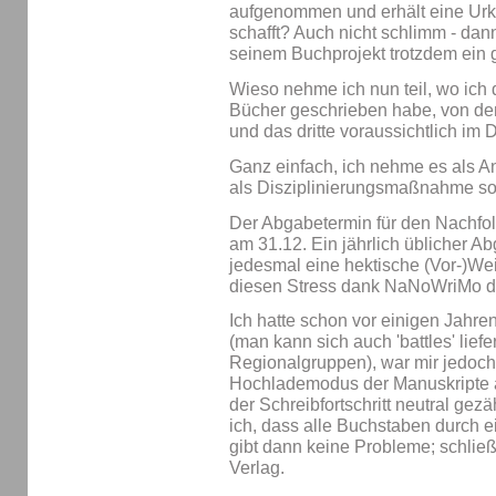
aufgenommen und erhält eine Ur
schafft? Auch nicht schlimm - dann
seinem Buchprojekt trotzdem ein
Wieso nehme ich nun teil, wo ich 
Bücher geschrieben habe, von dene
und das dritte voraussichtlich im
Ganz einfach, ich nehme es als Anr
als Disziplinierungsmaßnahme so
Der Abgabetermin für den Nachfol
am 31.12. Ein jährlich üblicher Ab
jedesmal eine hektische (Vor-)Wei
diesen Stress dank NaNoWriMo di
Ich hatte schon vor einigen Jahr
(man kann sich auch 'battles' lief
Regionalgruppen), war mir jedoch 
Hochlademodus der Manuskripte a
der Schreibfortschritt neutral gez
ich, dass alle Buchstaben durch e
gibt dann keine Probleme; schließl
Verlag.