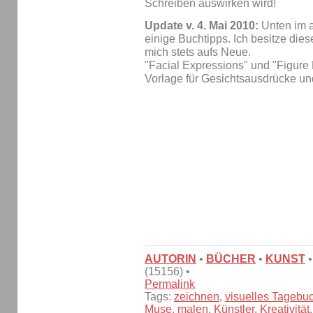
Schreiben auswirken wird!
Update v. 4. Mai 2010:
Unten im a
einige Buchtipps. Ich besitze dies
mich stets aufs Neue.
"Facial Expressions" und "Figure 
Vorlage für Gesichtsausdrücke und
AUTORIN
•
BÜCHER
•
KUNST
(15156) •
Permalink
Tags:
zeichnen
,
visuelles Tagebu
Muse
,
malen
,
Künstler
,
Kreativität