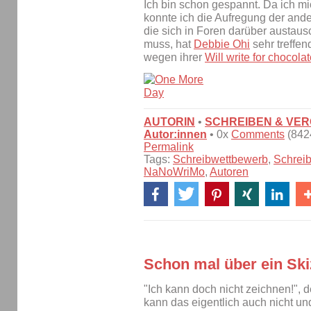
Ich bin schon gespannt. Da ich mic
konnte ich die Aufregung der ande
die sich in Foren darüber austaus
muss, hat
Debbie Ohi
sehr treffen
wegen ihrer
Will write for chocola
AUTORIN
•
SCHREIBEN & VE
Autor:innen
• 0x
Comments
(8424
Permalink
Tags:
Schreibwettbewerb
,
Schrei
NaNoWriMo
,
Autoren
Schon mal über ein Sk
"Ich kann doch nicht zeichnen!", den
kann das eigentlich auch nicht un