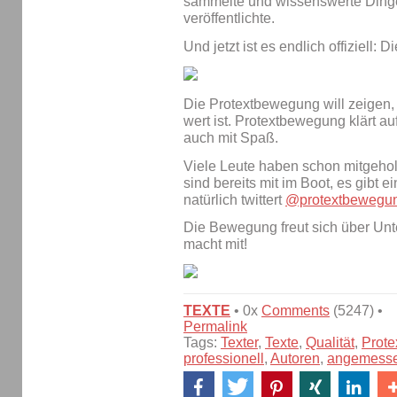
sammelte und wissenswerte Ding
veröffentlichte.
Und jetzt ist es endlich offiziell: D
Die Protextbewegung will zeigen, 
wert ist. Protextbewegung klärt au
auch mit Spaß.
Viele Leute haben schon mitgehol
sind bereits mit im Boot, es gibt e
natürlich twittert
@protextbewegu
Die Bewegung freut sich über Unt
macht mit!
TEXTE
• 0x
Comments
(5247) •
Permalink
Tags:
Texter
,
Texte
,
Qualität
,
Prot
professionell
,
Autoren
,
angemesse