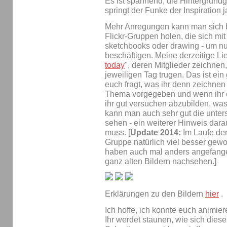
Es ist spannend, die Hintergrundg
springt der Funke der Inspiration 
Mehr Anregungen kann man sich b
Flickr-Gruppen holen, die sich mi
sketchbooks oder drawing - um nu
beschäftigen. Meine derzeitige Lie
today
", deren Mitglieder zeichne
jeweiligen Tag trugen. Das ist ein 
euch fragt, was ihr denn zeichnen s
Thema vorgegeben und wenn ihr eu
ihr gut versuchen abzubilden, was
kann man auch sehr gut die unters
sehen - ein weiterer Hinweis darau
muss. [
Update 2014:
Im Laufe der
Gruppe natürlich viel besser gewo
haben auch mal anders angefangen
ganz alten Bildern nachsehen.]
Erklärungen zu den Bildern
hier
.
Ich hoffe, ich konnte euch animie
Ihr werdet staunen, wie sich diese