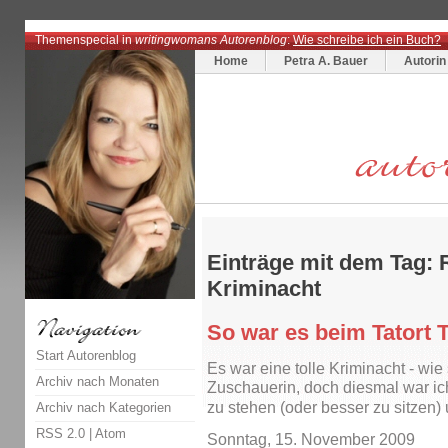
Themenspecial in
writingwomans Autorenblog
:
Wie schreibe ich ein Buch?
Home
Petra A. Bauer
Autorin
Einträge mit dem Tag: 
Kriminacht
So war es beim Tatort 
Start Autorenblog
Es war eine tolle Kriminacht - wie 
Archiv nach Monaten
Zuschauerin, doch diesmal war ic
zu stehen (oder besser zu sitzen)
Archiv nach Kategorien
RSS 2.0
|
Atom
Sonntag, 15. November 2009