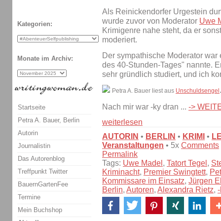
Als Reinickendorfer Urgestein durf
wurde zuvor von Moderator
Uwe 
Kategorien:
Krimigenre nahe steht, da er sons
moderiert.
Der sympathische Moderator war e
Monate im Archiv:
des 40-Stunden-Tages" nannte. E
sehr gründlich studiert, und ich k
Petra A. Bauer liest aus
Unschuldsengel
Nach mir war -ky dran ...
-> WEI
Startseite
Petra A. Bauer, Berlin
weiterlesen
Autorin
AUTORIN
•
BERLIN
•
KRIMI
•
L
Veranstaltungen
• 5x
Comments
Journalistin
Permalink
Das Autorenblog
Tags:
Uwe Madel
,
Tatort Tegel
,
St
Kriminacht
,
Premier Swingtett
,
Pet
Treffpunkt Twitter
Kommissare im Einsatz
,
Jürgen E
BauernGartenFee
Berlin
,
Autoren
,
Alexandra Rietz
,
-
Termine
Mein Buchshop