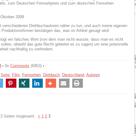
tte, zum Deutschen Fernsehpreis und zum deutschen Fensehen
. Oktober 2008
it verschiedenen Drehbuchautoren näher zu tun, und auch meine eigenen
 Produktionsfirmen bestätigen das, was im Artikel gesagt wird.
ügt ein falsches Wort (von dem man nicht wusste, dass man es nicht
 sollen, obwohl das gute Recht gebietet es zu sagen) um eine potenzielle
eit nachhaltig zu verhindern.
R
• 0x
Comments
(6953) •
,
Serie
,
Film
,
Fernsehen
,
Drehbuch
,
Deutschland
,
Autoren
 3 Seiten insgesamt.
<
1
2
3