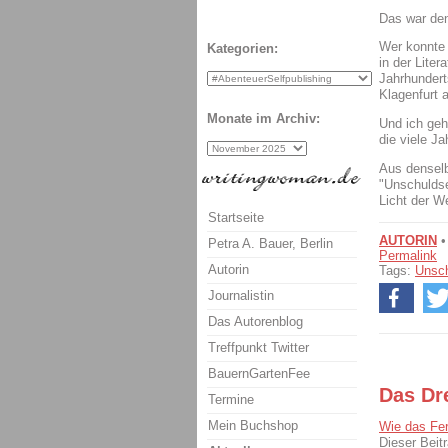
Das war den
Wer konnte
Kategorien:
in der Lite
Jahrhunder
Klagenfurt 
Monate im Archiv:
Und ich geh
die viele J
Aus denselb
"Unschuldse
Licht der We
Startseite
AUTORIN
•
Petra A. Bauer, Berlin
Permalink
Autorin
Tags:
Unsch
Journalistin
Das Autorenblog
Treffpunkt Twitter
BauernGartenFee
Das Dr
Termine
Mein Buchshop
Wie das Fer
Dieser Beit