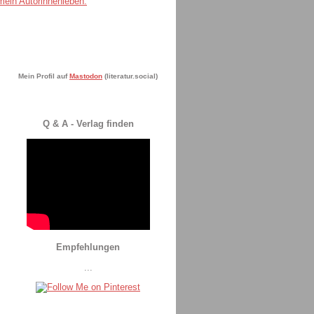
Mein Profil auf
Mastodon
(literatur.social)
Q & A - Verlag finden
Empfehlungen
...