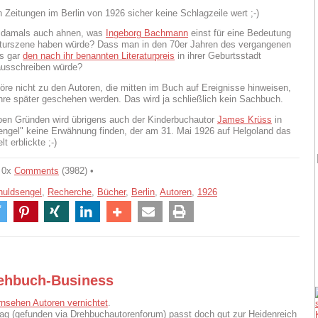
 Zeitungen im Berlin von 1926 sicher keine Schlagzeile wert ;-)
 damals auch ahnen, was
Ingeborg Bachmann
einst für eine Bedeutung
raturszene haben würde? Dass man in den 70er Jahren des vergangenen
ts gar
den nach ihr benannten Literaturpreis
in ihrer Geburtsstadt
ausschreiben würde?
öre nicht zu den Autoren, die mitten im Buch auf Ereignisse hinweisen,
ahre später geschehen werden. Das wird ja schließlich kein Sachbuch.
en Gründen wird übrigens auch der Kinderbuchautor
James Krüss
in
ngel" keine Erwähnung finden, der am 31. Mai 1926 auf Helgoland das
lt erblickte ;-)
 0x
Comments
(3982) •
uldsengel
,
Recherche
,
Bücher
,
Berlin
,
Autoren
,
1926
ehbuch-Business
nsehen Autoren vernichtet
.
rag (gefunden via Drehbuchautorenforum) passt doch gut zur Heidenreich