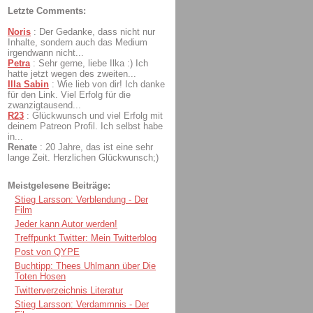
Letzte Comments:
Noris
:
Der Gedanke, dass nicht nur
Inhalte, sondern auch das Medium
irgendwann nicht...
Petra
:
Sehr gerne, liebe Ilka :) Ich
hatte jetzt wegen des zweiten...
Illa Sabin
:
Wie lieb von dir! Ich danke
für den Link. Viel Erfolg für die
zwanzigtausend...
R23
:
Glückwunsch und viel Erfolg mit
deinem Patreon Profil. Ich selbst habe
in...
Renate
:
20 Jahre, das ist eine sehr
lange Zeit. Herzlichen Glückwunsch;)
Meistgelesene Beiträge:
Stieg Larsson: Verblendung - Der
Film
Jeder kann Autor werden!
Treffpunkt Twitter: Mein Twitterblog
Post von QYPE
Buchtipp: Thees Uhlmann über Die
Toten Hosen
Twitterverzeichnis Literatur
Stieg Larsson: Verdammnis - Der