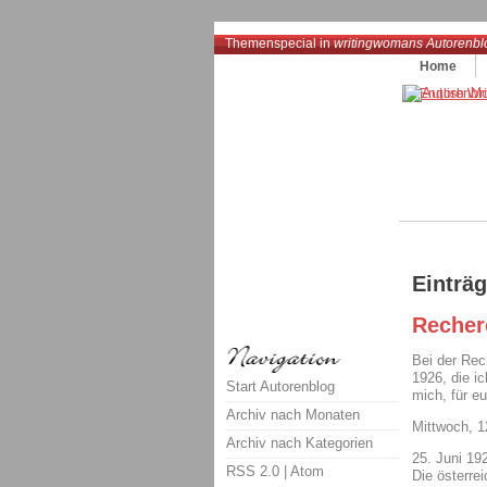
Themenspecial in
writingwomans Autorenbl
Home
Einträ
Recher
Bei der Rec
1926, die i
Start Autorenblog
mich, für euc
Archiv nach Monaten
Mittwoch, 
Archiv nach Kategorien
25. Juni 19
RSS 2.0
|
Atom
Die österre