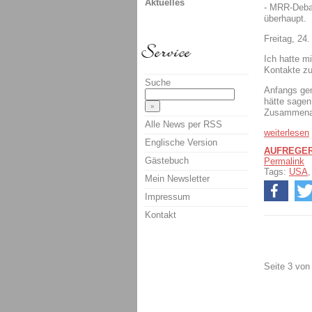
Aktuelles
- MRR-Deba
überhaupt.
Freitag, 24
Ich hatte m
Kontakte zu
Suche
Anfangs gen
hätte sagen
Zusammenarb
Alle News per RSS
weiterlesen
Englische Version
AUFREGE
Gästebuch
Permalink
Tags:
USA
Mein Newsletter
Impressum
Kontakt
Seite 3 von