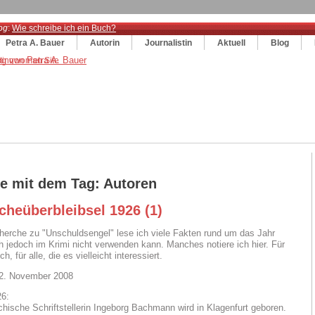
og
:
Wie schreibe ich ein Buch?
Petra A. Bauer
Autorin
Journalistin
Aktuell
Blog
ge mit dem Tag: Autoren
cheüberbleibsel 1926 (1)
herche zu "Unschuldsengel" lese ich viele Fakten rund um das Jahr
ch jedoch im Krimi nicht verwenden kann. Manches notiere ich hier. Für
h, für alle, die es vielleicht interessiert.
12. November 2008
26:
ichische Schriftstellerin Ingeborg Bachmann wird in Klagenfurt geboren.