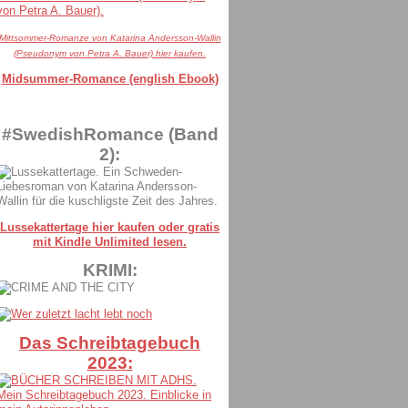
Mittsommer-Romanze von Katarina Andersson-Wallin
(Pseudonym von Petra A. Bauer) hier kaufen.
Midsummer-Romance (english Ebook)
#SwedishRomance (Band
2):
Lussekattertage hier kaufen oder gratis
mit Kindle Unlimited lesen.
KRIMI:
Das Schreibtagebuch
2023: