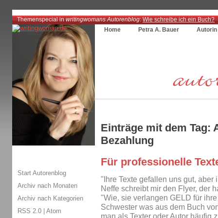
Themenspecial in
writingwomans Autorenblog
:
Wie schreibe ich ein Buch?
Home
Petra A. Bauer
Autorin
Einträge mit dem Tag:
Bezahlung
Für professionelle Text
Start Autorenblog
"Ihre Texte gefallen uns gut, aber i
Archiv nach Monaten
Neffe schreibt mir den Flyer, der 
"Wie, sie verlangen GELD für ihre
Archiv nach Kategorien
Schwester was aus dem Buch von
RSS 2.0
|
Atom
man als Texter oder Autor häufig z