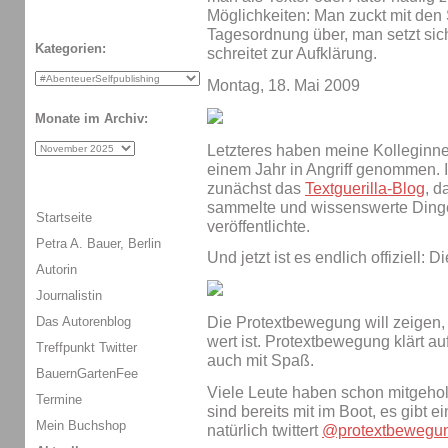
Möglichkeiten: Man zuckt mit den 
Tagesordnung über, man setzt sic
Kategorien:
schreitet zur Aufklärung.
Montag, 18. Mai 2009
Monate im Archiv:
Letzteres haben meine Kolleginne
einem Jahr in Angriff genommen. 
zunächst das
Textguerilla-Blog
, d
sammelte und wissenswerte Ding
Startseite
veröffentlichte.
Petra A. Bauer, Berlin
Und jetzt ist es endlich offiziell: D
Autorin
Journalistin
Die Protextbewegung will zeigen, 
Das Autorenblog
wert ist. Protextbewegung klärt au
Treffpunkt Twitter
auch mit Spaß.
BauernGartenFee
Viele Leute haben schon mitgehol
Termine
sind bereits mit im Boot, es gibt e
Mein Buchshop
natürlich twittert
@protextbewegu