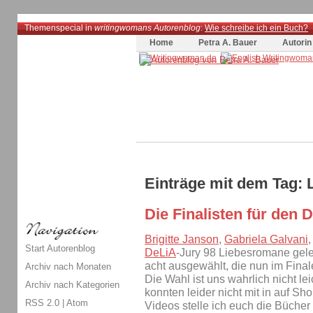
Themenspecial in
writingwomans Autorenblog
:
Wie schreibe ich ein Buch?
Home
Petra A. Bauer
Autorin
Einträge mit dem Tag: L
Die Finalisten für den 
Brigitte Janson
,
Gabriela Galvani
Start Autorenblog
DeLiA
-Jury 98 Liebesromane gele
acht ausgewählt, die nun im Final
Archiv nach Monaten
Die Wahl ist uns wahrlich nicht l
Archiv nach Kategorien
konnten leider nicht mit in auf Sho
RSS 2.0
|
Atom
Videos stelle ich euch die Bücher 