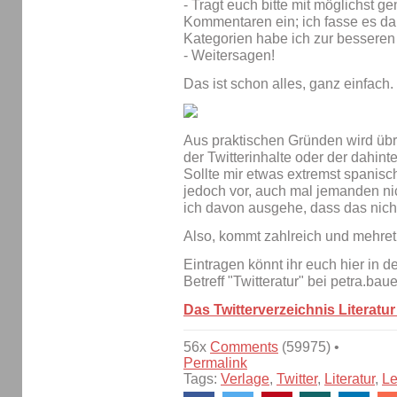
- Tragt euch bitte mit möglichst 
Kommentaren ein; ich fasse es d
Kategorien habe ich zur bessere
- Weitersagen!
Das ist schon alles, ganz einfach.
Aus praktischen Gründen wird übr
der Twitterinhalte oder der dahin
Sollte mir etwas extremst spanis
jedoch vor, auch mal jemanden nic
ich davon ausgehe, dass das nic
Also, kommt zahlreich und mehret
Eintragen könnt ihr euch hier in 
Betreff "Twitteratur" bei petra.bau
Das Twitterverzeichnis Literatur
56x
Comments
(59975) •
Permalink
Tags:
Verlage
,
Twitter
,
Literatur
,
Le