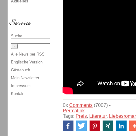
Aktuelles
Suche
Alle News per RSS
Englische Version
Gästebuch
Mein Newsletter
Impressum
Kontakt
0x
Comments
(7007) •
Permalink
Tags:
Preis
,
Literatur
,
Liebesroma