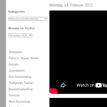
Montag, 14. Februar 2011
Kategorien:
Monate im Archiv:
Startseite
Petra A. Bauer, Berlin
Autorin
Journalistin
Das Autorenblog
Treffpunkt Twitter
BauernGartenFee
Termine
Mein Buchshop