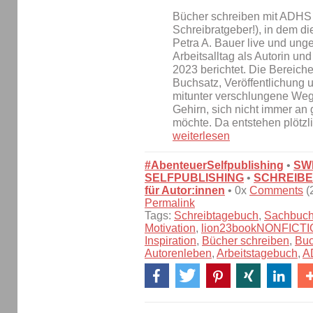
Bücher schreiben mit ADHS i
Schreibratgeber!), in dem di
Petra A. Bauer live und ung
Arbeitsalltag als Autorin un
2023 berichtet. Die Bereich
Buchsatz, Veröffentlichung
mitunter verschlungene Wege
Gehirn, sich nicht immer an 
möchte. Da entstehen plötzl
weiterlesen
#AbenteuerSelfpublishing
•
SW
SELFPUBLISHING
•
SCHREIBE
für Autor:innen
• 0x
Comments
(
Permalink
Tags:
Schreibtagebuch
,
Sachbuc
Motivation
,
lion23bookNONFICT
Inspiration
,
Bücher schreiben
,
Bu
Autorenleben
,
Arbeitstagebuch
,
A