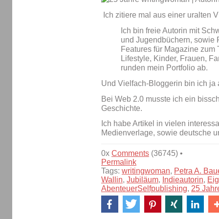
Ich zitiere mal aus einer uralten Vi
Ich bin freie Autorin mit Sch
und Jugendbüchern, sowie 
Features für Magazine zum
Lifestyle, Kinder, Frauen, 
runden mein Portfolio ab.
Und Vielfach-Bloggerin bin ich ja
Bei Web 2.0 musste ich ein bissch
Geschichte.
Ich habe Artikel in vielen intere
Medienverlage, sowie deutsche
0x
Comments
(36745) •
Permalink
Tags:
writingwoman
,
Petra A. Bau
Wallin
,
Jubiläum
,
Indieautorin
,
Eig
AbenteuerSelfpublishing
,
25 Jahr