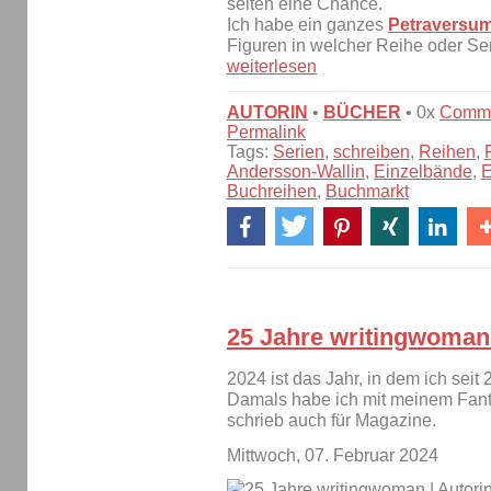
selten eine Chance.
Ich habe ein ganzes
Petraversu
Figuren in welcher Reihe oder Se
weiterlesen
AUTORIN
•
BÜCHER
• 0x
Comm
Permalink
Tags:
Serien
,
schreiben
,
Reihen
,
Andersson-Wallin
,
Einzelbände
,
E
Buchreihen
,
Buchmarkt
25 Jahre writingwoman
2024 ist das Jahr, in dem ich seit
Damals habe ich mit meinem Fant
schrieb auch für Magazine.
Mittwoch, 07. Februar 2024