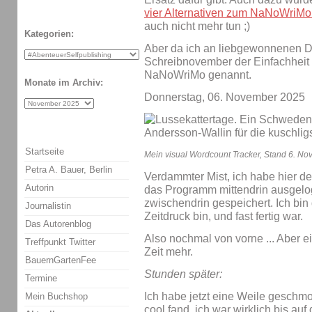
vier Alternativen zum NaNoWriMo a
auch nicht mehr tun ;)
Kategorien:
Aber da ich an liebgewonnenen Di
Schreibnovember der Einfachheit h
NaNoWriMo genannt.
Monate im Archiv:
Donnerstag, 06. November 2025
Startseite
Mein visual Wordcount Tracker, Stand 6. N
Petra A. Bauer, Berlin
Verdammter Mist, ich habe hier de
Autorin
das Programm mittendrin ausgelog
zwischendrin gespeichert. Ich bin 
Journalistin
Zeitdruck bin, und fast fertig war.
Das Autorenblog
Also nochmal von vorne ... Aber e
Treffpunkt Twitter
Zeit mehr.
BauernGartenFee
Stunden später:
Termine
Ich habe jetzt eine Weile geschmol
Mein Buchshop
cool fand. ich war wirklich bis au