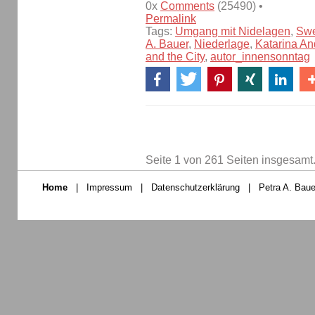
0x
Comments
(25490) •
Permalink
Tags:
Umgang mit Nidelagen
,
Swe
A. Bauer
,
Niederlage
,
Katarina An
and the City
,
autor_innensonntag
Seite 1 von 261 Seiten insgesamt
Home
|
Impressum
|
Datenschutzerklärung
|
Petra A. Baue