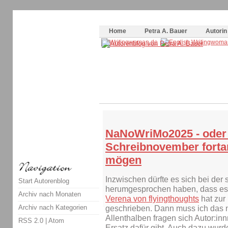
Themenspecial in
writingwomans Autorenblog
:
Wie schreibe ich ein Buch?
Home
Petra A. Bauer
Autorin
NaNoWriMo2025 - oder 
Schreibnovember fort
mögen
Inzwischen dürfte es sich bei der
Start Autorenblog
herumgesprochen haben, dass es 
Archiv nach Monaten
Verena von flyingthoughts
hat zur
Archiv nach Kategorien
geschrieben. Dann muss ich das ni
Allenthalben fragen sich Autor:inn
RSS 2.0
|
Atom
Ersatz dafür gibt. Auch dazu wur