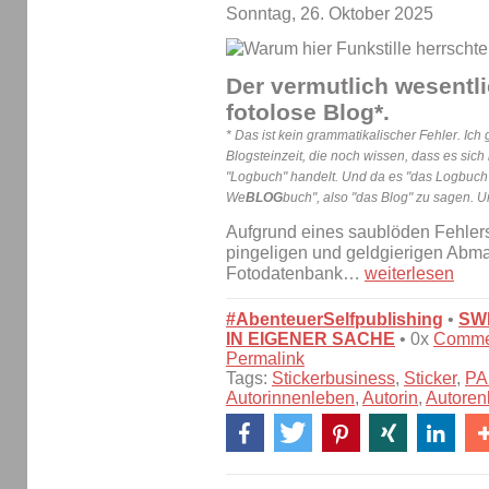
Sonntag, 26. Oktober 2025
Der vermutlich wesentl
fotolose Blog*
.
* Das ist kein grammatikalischer Fehler. Ic
Blogsteinzeit, die noch wissen, dass es sic
"Logbuch" handelt. Und da es "das Logbuch" h
We
BLOG
buch", also "das Blog" zu sagen. U
Aufgrund eines saublöden Fehlers
pingeligen und geldgierigen Abm
Fotodatenbank…
weiterlesen
#AbenteuerSelfpublishing
•
SW
IN EIGENER SACHE
• 0x
Comme
Permalink
Tags:
Stickerbusiness
,
Sticker
,
PA
Autorinnenleben
,
Autorin
,
Autoren