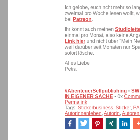
Ich gelobe, euch ncht mehr so la
zweimal pro Woche lesen wollt, wa
bei
Patreon
.
Ihr könnt auch meinen
Studiolett
einmal pro Monat, also keine Angs
Link hier
und nicht über "Mein News
weil darüber seit Monaten nur S
sofort lösche.
Alles Liebe
Petra
#AbenteuerSelfpublishing
•
SW
IN EIGENER SACHE
• 0x
Comme
Permalink
Tags:
Stickerbusiness
,
Sticker
,
PA
Autorinnenleben
,
Autorin
,
Autoren