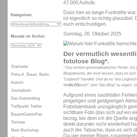
47.000 Aufrufe.
Dass hier so lange Funkstille war
Kategorien:
ist eigentlich so richtig plausibel
euch entschuldigen.
Sonntag, 26. Oktober 2025
Monate im Archiv:
Der vermutlich wesentl
fotolose Blog*
.
Startseite
* Das ist kein grammatikalischer Fehler. Ic
Blogsteinzeit, die noch wissen, dass es sic
Petra A. Bauer, Berlin
"Logbuch" handelt. Und da es "das Logbuch" h
Autorin
We
BLOG
buch", also "das Blog" zu sagen. U
Journalistin
Aufgrund eines saublöden Fehlers
Das Autorenblog
pingeligen und geldgierigen Abm
Treffpunkt Twitter
Fotodatenbank unzugänglich gema
sichtbare Foto (das sich auf ein e
BauernGartenFee
bezog, bei dem ich die Quelle an
Termine
direkt darunter nicht wiederholt 
auch die Tatsache, dass es sich 
Mein Buchshop
Da vier meiner Blogs zusammenhä