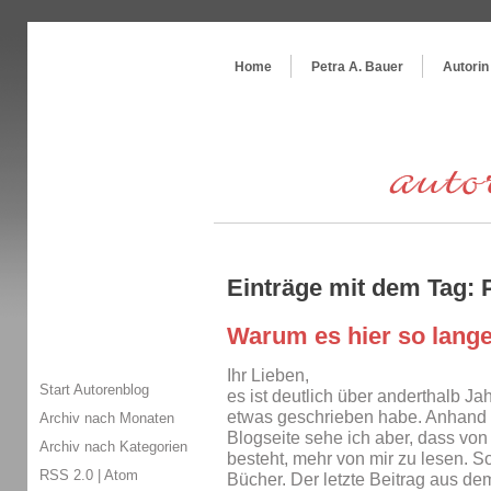
Themenspecial in
writingwomans Autorenblog
:
Wie schreibe ich ein Buch?
Home
Petra A. Bauer
Autorin
Einträge mit dem Ta
Warum es hier so lange 
Ihr Lieben,
Start Autorenblog
es ist deutlich über anderthalb Ja
etwas geschrieben habe. Anhand d
Archiv nach Monaten
Blogseite sehe ich aber, dass von
Archiv nach Kategorien
besteht, mehr von mir zu lesen. S
RSS 2.0
|
Atom
Bücher. Der letzte Beitrag aus de