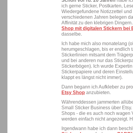
Schon vor rd. 20 Jahren
habe ic
ich gerne Sticker, Postkarten, Le
Wiedergefundene Notizzettel und
verschiedenen Jahren belegen das
Affinität zu den klebrigen Dingern.
Shop mit digitalen Stickern bei 
dasselbe.
Ich habe mich also monatelang (o
herumgeschlagen, bis er endlich ta
Stickerlinien mitsamt dem Träger
und bei anderen nur das Stickerpa
Stickerbögen). Ich wurde Expertin 
Stickerpapiere und deren Einstell
klappt es längst nicht immer).
Dann begann ich Aufkleber zu pr
Etsy Shop
anzubieten.
Währenddessen jammerten allüber
Small Sticker Business über Etsy.
Shops - die es auch noch wagen 
werden einfach nicht angezeigt. 
Irgendwann habe ich dann besch