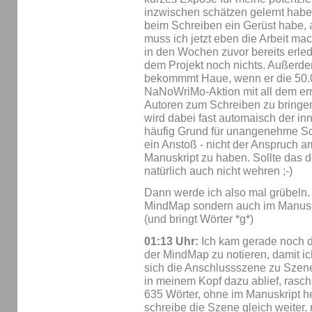
inzwischen schätzen gelernt habe, 
beim Schreiben ein Gerüst habe, 
muss ich jetzt eben die Arbeit m
in den Wochen zuvor bereits erled
dem Projekt noch nichts. Außerde
bekommmt Haue, wenn er die 50.00
NaNoWriMo-Aktion mit all dem errei
Autoren zum Schreiben zu bring
wird dabei fast automaisch der in
häufig Grund für unangenehme Sch
ein Anstoß - nicht der Anspruch a
Manuskript zu haben. Sollte das d
natürlich auch nicht wehren ;-)
Dann werde ich also mal grübeln. 
MindMap sondern auch im Manuskri
(und bringt Wörter *g*)
01:13 Uhr:
Ich kam gerade noch d
der MindMap zu notieren, damit ic
sich die Anschlussszene zu Szene
in meinem Kopf dazu ablief, rasch
635 Wörter, ohne im Manuskript 
schreibe die Szene gleich weiter, 