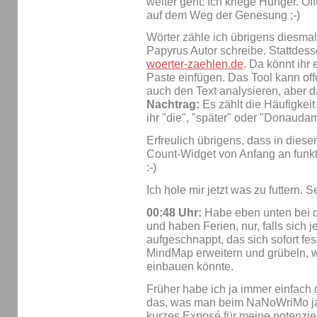
weiter geht: Ich kriege Hunger. Of
auf dem Weg der Genesung ;-)
Wörter zähle ich übrigens diesmal 
Papyrus Autor schreibe. Stattdesse
woerter-zaehlen.de
. Da könnt ihr
Paste einfügen. Das Tool kann off
auch den Text analysieren, aber d
Nachtrag:
Es zählt die Häufigkeit
ihr "die", "später" oder "Donaudam
Erfreulich übrigens, dass in di
Count-Widget von Anfang an funkt
:-)
Ich hole mir jetzt was zu futtern. S
00:48 Uhr:
Habe eben unten bei d
und haben Ferien, nur, falls sich
aufgeschnappt, das sich sofort fest
MindMap erweitern und grübeln, wi
einbauen könnte.
Früher habe ich ja immer einfach 
das, was man beim NaNoWriMo ja a
kurzes Exposé für meine potenzie