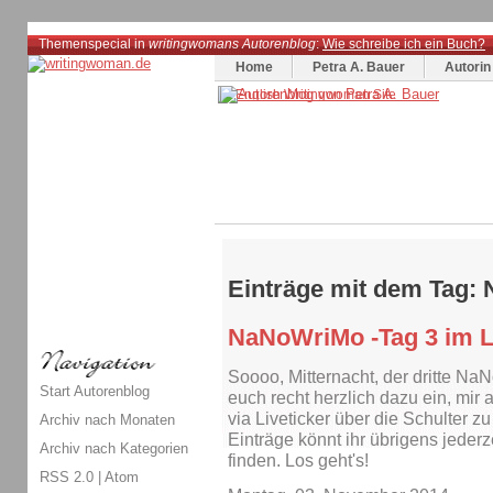
Themenspecial in
writingwomans Autorenblog
:
Wie schreibe ich ein Buch?
Home
Petra A. Bauer
Autorin
Einträge mit dem Tag
NaNoWriMo -Tag 3 im L
Soooo, Mitternacht, der dritte Na
Start Autorenblog
euch recht herzlich dazu ein, mir
via Liveticker über die Schulter z
Archiv nach Monaten
Einträge könnt ihr übrigens jeder
Archiv nach Kategorien
finden. Los geht's!
RSS 2.0
|
Atom