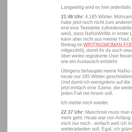
Langweilig wird es hier jedenfalls n
21:46 Uhr:
4.185 Wörter. Mühsam 
habe jetzt noch nicht zum anderen
erst eine Textstelle zufriedenstell
weiß, dass NaNoWriMo in erster Li
kann aber nicht aus meiner Haut.
Beitrag im
WRITINGWOMAN FO
mitgezählt), damit ihr da auch et
über weitre registrierte User freue
wie ein Austausch entsteht.
Übrigens behauptet meine NaNo-Sta
heute nur 185 Wörter geschrieben,
Und damit ich wenigstens auf die
jetzt einfach eine Szene, die weit
jeden Fall mit hinein soll.
Ich melde mich wieder.
22:37 Uhr:
Manchmal muss man ei
mehr geht. Heute war von Anfang 
mich nur noch - einfach weil ich n
weiterarbeiten soll. Egal, ich grä