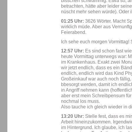
bisschen schwammig. Etwa so, al
betrachten, hätte aber leider sein
nüscht mehr sehen würde). Oder i
01:25 Uhr:
3626 Wörter. Macht Spa
wirklich müde. Aber aus Vernunftg
Feierabend.
Ich sehe euch morgen Vormittag! S
12:57 Uhr:
Es sind schon fast wie
heute Vormittag unterwegs war: M
im Krankenhaus. Exakt zwei Mona
wir jetzt endlich, dass es ein Bä
endlich, endlich wird das Kind P
Großeinkauf war auch noch fällig
bbesorgt werden, damit ich endli
in Angriff nehmen kann (hoffentlich
aber erst mein Schreibpensum für 
nochmal los muss.
Also tauche ich gleich wieder in 
13:20 Uhr:
Stelle fest, dass es mir 
Arbeit hineinzukommen. Irgendwie
im Hintergrund. Ich glaube, ich l