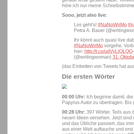
höre ich nur meine Schreibstimme. 
Sooo, jetzt also live:
Los geht's!
#NaNoWriMo
#n
Petra A. Bauer (@writingw
Ihr könnt auch quasi live da
#NaNoWriMo
vorgehe. Vorb
hier:
http://t.co/udVyLlQLQO
(@writingwoman)
31. Oktob
(das Einbetten von Tweets hat au
Die ersten Wörter
00:00 Uhr:
Ich beginne damit, di
Papyrus Autor zu übertragen. Bis 
00:28 Uhr:
397 Wörter. Teils aus d
neuen Ideen versehen. Jetzt sind 
und das Übliche passiert, das imm
aus einer Welt auftauche und ers