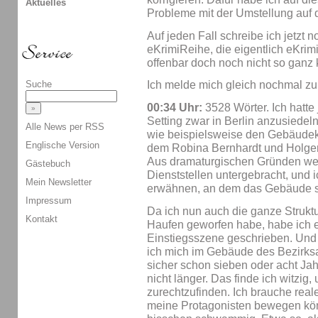
Aktuelles
Probleme mit der Umstellung auf d
Auf jeden Fall schreibe ich jetzt 
eKrimiReihe, die eigentlich eKrim
offenbar doch noch nicht so ganz 
Suche
Ich melde mich gleich nochmal zu
00:34 Uhr:
3528 Wörter. Ich hatte
Setting zwar in Berlin anzusiedel
Alle News per RSS
wie beispielsweise den Gebäudek
Englische Version
dem Robina Bernhardt und Holger 
Aus dramaturgischen Gründen we
Gästebuch
Dienststellen untergebracht, und 
Mein Newsletter
erwähnen, an dem das Gebäude s
Impressum
Da ich nun auch die ganze Struk
Kontakt
Haufen geworfen habe, habe ich 
Einstiegsszene geschrieben. Und b
ich mich im Gebäude des Bezirksa
sicher schon sieben oder acht Jah
nicht länger. Das finde ich witzig,
zurechtzufinden. Ich brauche real
meine Protagonisten bewegen könn