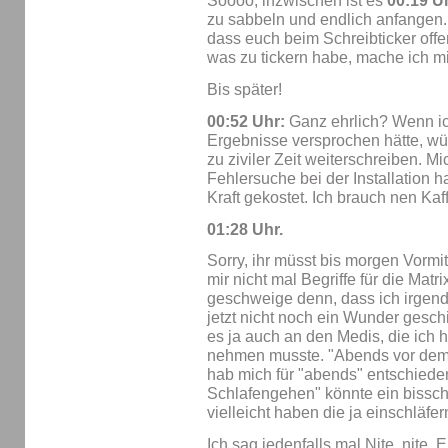
Soooo, inzwischen ist es
00:19 U
zu sabbeln und endlich anfangen. 
dass euch beim Schreibticker offen
was zu tickern habe, mache ich mi
Bis später!
00:52 Uhr:
Ganz ehrlich? Wenn ich
Ergebnisse versprochen hätte, wür
zu ziviler Zeit weiterschreiben. Mi
Fehlersuche bei der Installation 
Kraft gekostet. Ich brauch nen Kaf
01:28 Uhr.
Sorry, ihr müsst bis morgen Vormitt
mir nicht mal Begriffe für die Matr
geschweige denn, dass ich irgen
jetzt nicht noch ein Wunder geschie
es ja auch an den Medis, die ich 
nehmen musste. "Abends vor dem 
hab mich für "abends" entschieden
Schlafengehen" könnte ein bissch
vielleicht haben die ja einschläf
Ich sag jedenfalls mal Nite, nite. 