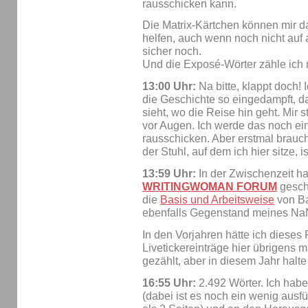
rausschicken kann.
Die Matrix-Kärtchen können mir da
helfen, auch wenn noch nicht auf a
sicher noch.
Und die Exposé-Wörter zähle ich na
13:00 Uhr:
Na bitte, klappt doch! 
die Geschichte so eingedampft, d
sieht, wo die Reise hin geht. Mir st
vor Augen. Ich werde das noch e
rausschicken. Aber erstmal brauc
der Stuhl, auf dem ich hier sitze, i
13:59 Uhr:
In der Zwischenzeit ha
WRITINGWOMAN FORUM
gesch
die
Basis und Arbeitsweise
von B
ebenfalls Gegenstand meines Na
In den Vorjahren hätte ich dieses
Livetickereinträge hier übrigens 
gezählt, aber in diesem Jahr halte
16:55 Uhr:
2.492 Wörter. Ich habe
(dabei ist es noch ein wenig ausf