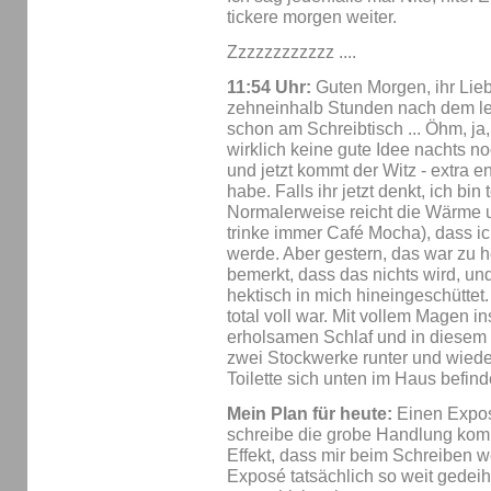
tickere morgen weiter.
Zzzzzzzzzzzz ....
11:54 Uhr:
Guten Morgen, ihr Lie
zehneinhalb Stunden nach dem letz
schon am Schreibtisch ... Öhm, ja, 
wirklich keine gute Idee nachts no
und jetzt kommt der Witz - extra 
habe. Falls ihr jetzt denkt, ich bin 
Normalerweise reicht die Wärme u
trinke immer Café Mocha), dass 
werde. Aber gestern, das war zu he
bemerkt, dass das nichts wird, un
hektisch in mich hineingeschüttet
total voll war. Mit vollem Magen in
erholsamen Schlaf und in diesem F
zwei Stockwerke runter und wieder
Toilette sich unten im Haus befinde
Mein Plan für heute:
Einen Exposé
schreibe die grobe Handlung komp
Effekt, dass mir beim Schreiben 
Exposé tatsächlich so weit gedeih