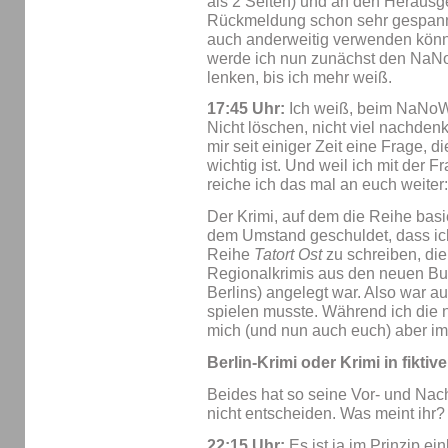
als 2 Seiten) und an den Herausge
Rückmeldung schon sehr gespannt
auch anderweitig verwenden könnte
werde ich nun zunächst den NaNo
lenken, bis ich mehr weiß.
17:45 Uhr:
Ich weiß, beim NaNoWr
Nicht löschen, nicht viel nachdenk
mir seit einiger Zeit eine Frage, d
wichtig ist. Und weil ich mit der 
reiche ich das mal an euch weiter:
Der Krimi, auf dem die Reihe basie
dem Umstand geschuldet, dass ich
Reihe
Tatort Ost
zu schreiben, die
Regionalkrimis aus den neuen Bu
Berlins) angelegt war. Also war au
spielen musste. Während ich die 
mich (und nun auch euch) aber im
Berlin-Krimi oder Krimi in fikti
Beides hat so seine Vor- und Nach
nicht entscheiden. Was meint ihr?
22:15 Uhr:
Es ist ja im Prinzip ei