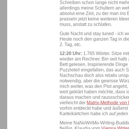
Schreiben schon lange nicht mehr
allerdings meine Schultern an weh
absolut eine Zeit, zu der man ins B
prasseln jetzt keine weiteren Ideen
muss, anstatt zu schlafen.
Gute Nacht und stay tuned - ich we
Heute noch den ganzen Tag in di
2. Tag, etc.
12:20 Uhr:
1.765 Wörter. Sitze mi
wieder am Rechner. Bin seit halb
Bett gelesen. Inspirierende Dinge :
Puzzleteil eingefallen, das auch S
Nachschau doch alss relativ uns
notwendig, aber die gewisse Würze
mich weiter, was den Plot angeht,
weit geklärt haben möchte, dass i
daraus machen und raussschicken
vielleicht der
Matrix-Methode von
vorhin entdeckt habe und äußerst
Karteikärtchen habe ich auf jeden 
Meine NaNoWriMo-Writing-Buddie
fleißig. Klaudia vom
Vienna Write