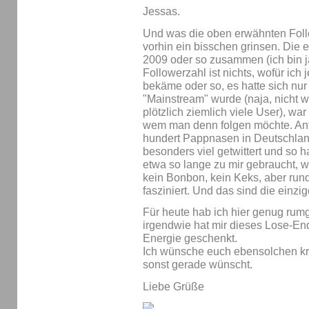
Jessas.
Und was die oben erwähnten Follo
vorhin ein bisschen grinsen. Die e
2009 oder so zusammen (ich bin ja
Followerzahl ist nichts, wofür ich
bekäme oder so, es hatte sich nur
"Mainstream" wurde (naja, nicht w
plötzlich ziemlich viele User), wa
wem man denn folgen möchte. Anfa
hundert Pappnasen in Deutschland.
besonders viel getwittert und so h
etwa so lange zu mir gebraucht, w
kein Bonbon, kein Keks, aber ru
fasziniert. Und das sind die einzi
Für heute hab ich hier genug rumg
irgendwie hat mir dieses Lose-E
Energie geschenkt.
Ich wünsche euch ebensolchen kre
sonst gerade wünscht.
Liebe Grüße