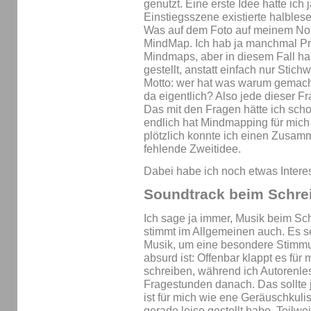
genutzt. Eine erste Idee hatte ich
Einstiegsszene existierte halblese
Was auf dem Foto auf meinem Note
MindMap. Ich hab ja manchmal Pr
Mindmaps, aber in diesem Fall hab
gestellt, anstatt einfach nur Stic
Motto: wer hat was warum gemach
da eigentlich? Also jede dieser F
Das mit den Fragen hätte ich sch
endlich hat Mindmapping für mich 
plötzlich konnte ich einen Zusam
fehlende Zweitidee.
Dabei habe ich noch etwas Interes
Soundtrack beim Schre
Ich sage ja immer, Musik beim Sch
stimmt im Allgemeinen auch. Es s
Musik, um eine besondere Stimmu
absurd ist: Offenbar klappt es für 
schreiben, während ich Autorenl
Fragestunden danach. Das sollte j
ist für mich wie ene Geräuschkuli
gerade leise gestellt habe. Teilw