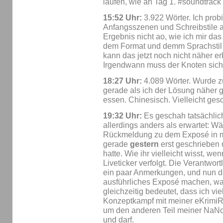
laufen, wie an Tag 1. #soundtrack
15:52 Uhr:
3.922 Wörter. Ich prob
Anfangsszenen und Schreibstile a
Ergebnis nicht ao, wie ich mir da
dem Format und demm Sprachstil is
kann das jetzt noch nicht näher er
Irgendwann muss der Knoten sich 
18:27 Uhr:
4.089 Wörter. Wurde 
gerade als ich der Lösung näher 
essen. Chinesisch. Vielleicht ges
19:32 Uhr:
Es geschah tatsächlic
allerdings anders als erwartet: W
Rückmeldung zu dem Exposé in me
gerade
gestern
erst geschrieben
hatte. Wie ihr vielleicht wisst, w
Liveticker verfolgt. Die Verantwor
ein paar Anmerkungen, und nun da
ausführliches Exposé machen, was
gleichzeitig bedeutet, dass ich vi
Konzeptkampf mit meiner eKrimiR
um den anderen Teil meiner NaN
und darf.