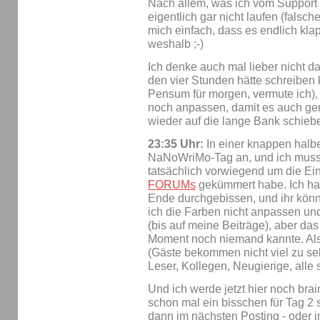
Nach allem, was ich vom Support a
eigentlich gar nicht laufen (falsche
mich einfach, dass es endlich klap
weshalb ;-)
Ich denke auch mal lieber nicht da
den vier Stunden hätte schreibe
Pensum für morgen, vermute ich),
noch anpassen, damit es auch gen
wieder auf die lange Bank schieb
23:35 Uhr:
In einer knappen halbe
NaNoWriMo-Tag an, und ich muss 
tatsächlich vorwiegend um die Ei
FORUMs
gekümmert habe. Ich hab
Ende durchgebissen, und ihr könnt
ich die Farben nicht anpassen un
(bis auf meine Beiträge), aber das 
Moment noch niemand kannte. Also
(Gäste bekommen nicht viel zu seh
Leser, Kollegen, Neugierige, alle
Und ich werde jetzt hier noch bra
schon mal ein bisschen für Tag 2
dann im nächsten Posting - oder 