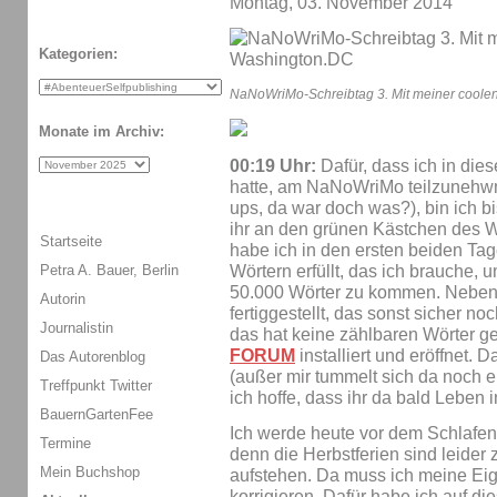
Montag, 03. November 2014
Kategorien:
NaNoWriMo-Schreibtag 3. Mit meiner coole
Monate im Archiv:
00:19 Uhr:
Dafür, dass ich in die
hatte, am NaNoWriMo teilzunehwm
ups, da war doch was?), bin ich 
ihr an den grünen Kästchen des 
Startseite
habe ich in den ersten beiden T
Petra A. Bauer, Berlin
Wörtern erfüllt, das ich brauche,
50.000 Wörter zu kommen. Nebenb
Autorin
fertiggestellt, das sonst sicher no
Journalistin
das hat keine zählbaren Wörter g
FORUM
installiert und eröffnet. 
Das Autorenblog
(außer mir tummelt sich da noch ei
Treffpunkt Twitter
ich hoffe, dass ihr da bald Leben i
BauernGartenFee
Ich werde heute vor dem Schlafen 
Termine
denn die Herbstferien sind leider
Mein Buchshop
aufstehen. Da muss ich meine Eig
korrigieren. Dafür habe ich auf d