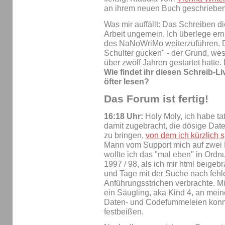
an ihrem neuen Buch geschriebe
Was mir auffällt: Das Schreiben di
Arbeit ungemein. Ich überlege er
des NaNoWriMo weiterzuführen. 
Schulter gucken" - der Grund, wes
über zwölf Jahren gestartet hatte.
Wie findet ihr diesen Schreib-L
öfter lesen?
Das Forum ist fertig!
16:18 Uhr:
Holy Moly, ich habe tat
damit zugebracht, die dösige Da
zu bringen,
von dem ich kürzlich 
Mann vom Support mich auf zwei 
wollte ich das "mal eben" in Ordn
1997 / 98, als ich mir html beigeb
und Tage mit der Suche nach feh
Anführungsstrichen verbrachte. M
ein Säugling, aka Kind 4, an meine
Daten- und Codefummeleien konn
festbeißen.