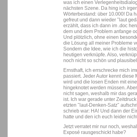
was ich einen Verlegenheitsdialo
nächsten Szene. Da hing ich irge
Wörterbestand: über 10.000! Da 
gefreut und dann wieder "laut geda
erzählt, dass ich dann im .doc her
dem und dem Problem anfange od
Und plötzlich, ohne einen besonde
die Lösung all meiner Probleme vo
Sondern die Idee, wie ich die his
heutigen verknüpfe. Also, verknü
noch nicht so schön und plausibel 
Ernsthaft, ich errschrecke mich i
passiert. Jeder Autor kennt diese 
wird und die losen Enden mit ein
hingeknotet werden müssen. Aber 
nicht sagen, weshalb mir das ger
ist. Ich war gerade unter Zeitdruc
etzten "laut-Denken-Satz" aufschr
schrieb war: HA! Und dann der Ei
hatte und den ich euch leider nich
Jetzt verratet mir nur noch, wesha
Exposé rausgeschickt habe?