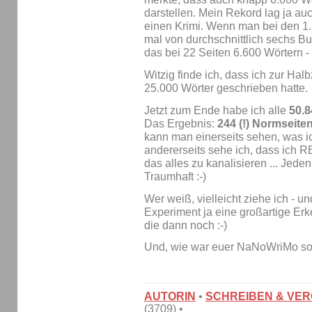
darstellen. Mein Rekord lag ja au
einen Krimi. Wenn man bei den 1.
mal von durchschnittlich sechs B
das bei 22 Seiten 6.600 Wörtern -
Witzig finde ich, dass ich zur Halb
25.000 Wörter geschrieben hatte.
Jetzt zum Ende habe ich alle
50.8
Das Ergebnis:
244 (!) Normseite
kann man einerseits sehen, was i
andererseits sehe ich, dass ich R
das alles zu kanalisieren ... Jede
Traumhaft :-)
Wer weiß, vielleicht ziehe ich - u
Experiment ja eine großartige Er
die dann noch :-)
Und, wie war euer NaNoWriMo s
AUTORIN
•
SCHREIBEN & VE
(3709) •