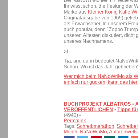
Bei NaNoWriMo fiel mir heute wi
Ihr wisst schon, die Festung der 
Murke aus
Kleiner König Kalle Wi
Originalausgabe von 1969) gelieb
als Erwachsener. In unserem Freu
auch populär, denn "Zoppo Trump
unseren Ältesten diskutiert, dicht
unseres Nachnamens.
:-)
Tja, und dann bedeutet NaNoWriM
Schon. Wo ist das Jahr geblieben
Wer mich beim NaNoWriMo als Wr
einfach nur gucken, kann das hier 
BUCHPROJEKT ALBATROS
•
VERÖFFENTLICHEN
•
Tipps fü
(4940) •
Permalink
Tags:
Schreibmarathon
,
Schreibe
Month
,
NaNoWriMo
,
Autorenwettst