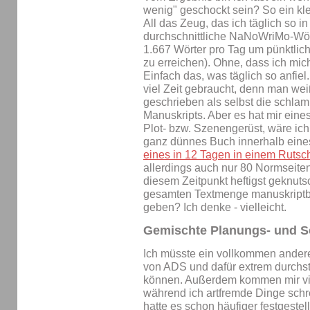
wenig" geschockt sein? So ein kle
All das Zeug, das ich täglich so 
durchschnittliche NaNoWriMo-Wört
1.667 Wörter pro Tag um pünktli
zu erreichen). Ohne, dass ich mich
Einfach das, was täglich so anfiel
viel Zeit gebraucht, denn man weiß
geschrieben als selbst die schla
Manuskripts. Aber es hat mir ein
Plot- bzw. Szenengerüst, wäre ich
ganz dünnes Buch innerhalb eines
eines in 12 Tagen in einem Ruts
allerdings auch nur 80 Normseite
diesem Zeitpunkt heftigst geknuts
gesamten Textmenge manuskriptb
geben? Ich denke - vielleicht.
Gemischte Planungs- und S
Ich müsste ein vollkommen anderer
von ADS und dafür extrem durchstr
können. Außerdem kommen mir viel
während ich artfremde Dinge schr
hatte es schon häufiger festgestel