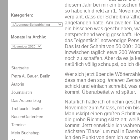
diesem Jahr bei mir ein bisschen 
so habe ich direkt am 1. November
Kategorien:
verplant, dass der Schreibmarat
angefangen hatte. Am zweiten Ta
ein bisschen was geschrieben, wa
entsprechend wenig geschafft. Heut
Monate im Archiv:
das "eigentlich" notwendige Pens
Das ist der Schnitt von 50.000 : 3
inzwischen täglich etwa 200 Wör
noch zu schaffen. Aber da es ja ke
natürlich völlig schnupsi, ob ich d
Startseite
Wer sich jetzt über die Wörterzähl
Petra A. Bauer, Berlin
dass man den sog.
inneren Zenso
Autorin
schickt und einfach schreibt, was
kommt. Überarbeitet wird später.
Journalistin
Das Autorenblog
Natürlich hätte ich ohnehin gesc
November zum Anlass, mit ein b
Treffpunkt Twitter
Manuskript einen großen Schritt 
BauernGartenFee
die grobe Richtung skizziert, wei
Termine
kommt. Jetzt entwickle ich währe
nächsten "Base" um mal in Baseba
Mein Buchshop
ich den Punkt von dem ich schon 