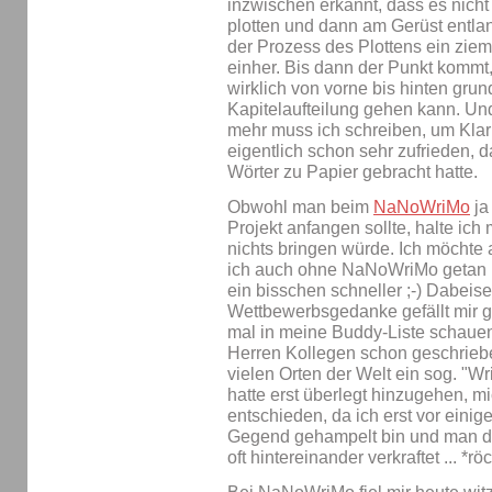
inzwischen erkannt, dass es nicht i
plotten und dann am Gerüst entla
der Prozess des Plottens ein zie
einher. Bis dann der Punkt kommt
wirklich von vorne bis hinten grund
Kapitelaufteilung gehen kann. Und
mehr muss ich schreiben, um Kla
eigentlich schon sehr zufrieden, d
Wörter zu Papier gebracht hatte.
Obwohl man beim
NaNoWriMo
ja
Projekt anfangen sollte, halte ich 
nichts bringen würde. Ich möchte
ich auch ohne NaNoWriMo getan hä
ein bisschen schneller ;-) Dabeisei
Wettbewerbsgedanke gefällt mir g
mal in meine Buddy-Liste schaue
Herren Kollegen schon geschrieb
vielen Orten der Welt ein sog. "Wri
hatte erst überlegt hinzugehen, 
entschieden, da ich erst vor einig
Gegend gehampelt bin und man da
oft hintereinander verkraftet ... *rö