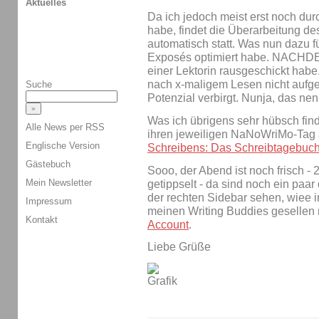
Aktuelles
Da ich jedoch meist erst noch dur
habe, findet die Überarbeitung de
automatisch statt. Was nun dazu f
Exposés optimiert habe. NACHD
einer Lektorin rausgeschickt habe. 
nach x-maligem Lesen nicht aufgef
Suche
Potenzial verbirgt. Nunja, das ne
Was ich übrigens sehr hübsch fin
Alle News per RSS
ihren jeweiligen NaNoWriMo-Tag
Englische Version
Schreibens: Das Schreibtagebuc
Gästebuch
Sooo, der Abend ist noch frisch -
Mein Newsletter
getippselt - da sind noch ein paar d
der rechten Sidebar sehen, wiee i
Impressum
meinen Writing Buddies gesellen
Kontakt
Account
.
Liebe Grüße