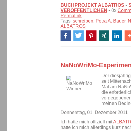
BUCHPROJEKT ALBATROS
•
VERÖFFENTLICHEN
• 0x
Comm
Permalink
Tags:
schreiben
,
Petra A. Bauer
,
N
ALBATROS
NaNoWriMo-Experimen
Der diesjähri
seit Mitternac
Mal am NaN
die erforderli
vorgegebenen
meinen Bedin
Donnerstag, 01. Dezember 2011
Ich hatte mich offiziell mit
ALBAT
hatte ich mich allerdings kurz na