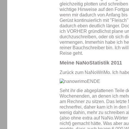
gleichzeitig plotten und schreib
wichtige Hinweise auf den Fortgan
wenn mir dadurch von Anfang bis E
Gerüst kontinuierlich mit "Fleisch
dadurch eben deutlich länger. Doch
ich VORHER gründlichst plane u
durchzuschreiben, oder ob sich 
vermengen. Immerhin habe ich he
reiner Bauchschreiber bin. Ich wil
Reise geht.
Meine NaNoStatistik 2011
Zurück zum NaNoWriMo. Ich habe h
Seht ihr die abgeplattenen Teile 
Wochenenden, an denen ich mehr 
am Rechner zu sitzen. Das letz
rechnerfrei, daher kam ich in den
wenig dahin, mehr zu schreiben a
(also ohne extra auf NaNo.Wörter 
nicht) gemacht hätte. Was aber au
merkte, dass auch knapp 6.000 W