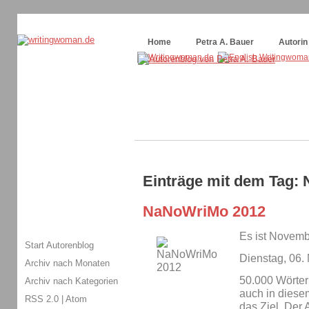
Themenspecial in
writingwomans Autorenblog
:
Wie schreibe ich ein Buch?
Home
Petra A. Bauer
Autorin
Einträge mit dem Tag:
NaNoWriMo 2012
Es ist Novem
Start Autorenblog
Dienstag, 06
Archiv nach Monaten
50.000 Wörter 
Archiv nach Kategorien
auch in dies
RSS 2.0
|
Atom
das Ziel. Der 