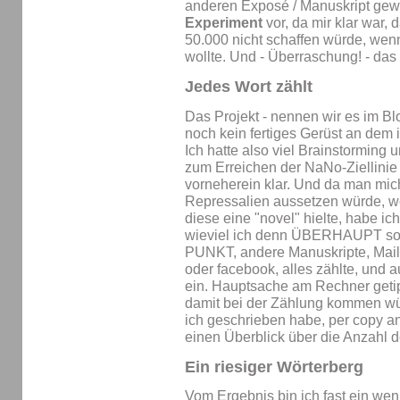
anderen Exposé / Manuskript gew
Experiment
vor, da mir klar war, 
50.000 nicht schaffen würde, wenn
wollte. Und - Überraschung! - das w
Jedes Wort zählt
Das Projekt - nennen wir es im B
noch kein fertiges Gerüst an dem 
Ich hatte also viel Brainstorming 
zum Erreichen der NaNo-Ziellinie 
vorneherein klar. Und da man mich
Repressalien aussetzen würde, we
diese eine "novel" hielte, habe i
wieviel ich denn ÜBERHAUPT so 
PUNKT, andere Manuskripte, Mail
oder facebook, alles zählte, und 
ein. Hauptsache am Rechner getipp
damit bei der Zählung kommen w
ich geschrieben habe, per copy an
einen Überblick über die Anzahl d
Ein riesiger Wörterberg
Vom Ergebnis bin ich fast ein we