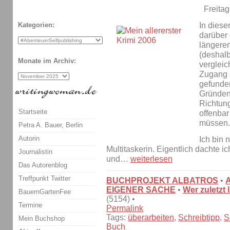
Freita
In dies
Kategorien:
darüber 
längere
(deshalb
Monate im Archiv:
vergleic
Zugang 
gefunden
Gründen 
Richtung
Startseite
offenbar
müssen.
Petra A. Bauer, Berlin
Autorin
Ich bin 
Multitaskerin. Eigentlich dachte i
Journalistin
und…
weiterlesen
Das Autorenblog
Treffpunkt Twitter
BUCHPROJEKT ALBATROS
•
EIGENER SACHE
•
Wer zuletzt 
BauernGartenFee
(5154) •
Termine
Permalink
Tags:
überarbeiten
,
Schreibtipp
,
S
Mein Buchshop
Buch