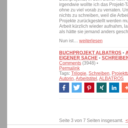
irgendwie wollte ich das Projekt
ohne zu viel vorab zu verraten. U
nichts zu schreiben, weil die Ar
Projekte zurückgestellt werden mu
Arbeit kürzlich wieder aufnahm, l
als hätte sie jemand anders gesch
Nun ist…
weiterlesen
BUCHPROJEKT ALBATROS
•
EIGENER SACHE
•
SCHREIBE
Comments
(3948) •
Permalink
Tags:
Trilogie
,
Schreiben
,
Projekt
Autorin
,
Arbeitstitel
,
ALBATROS
Seite 3 von 7 Seiten insgesamt.
<