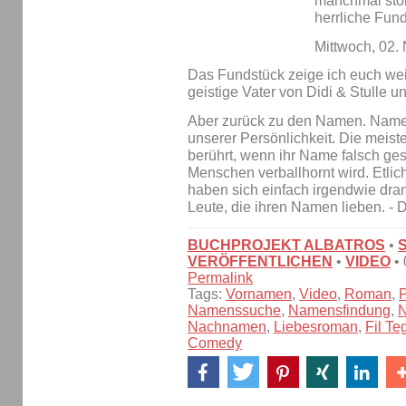
manchmal stoß
herrliche Fun
Mittwoch, 02
Das Fundstück zeige ich euch weit
geistige Vater von Didi & Stulle 
Aber zurück zu den Namen. Namen 
unserer Persönlichkeit. Die mei
berührt, wenn ihr Name falsch ge
Menschen verballhornt wird. Etl
haben sich einfach irgendwie dran
Leute, die ihren Namen lieben. - 
BUCHPROJEKT ALBATROS
•
VERÖFFENTLICHEN
•
VIDEO
•
Permalink
Tags:
Vornamen
,
Video
,
Roman
,
P
Namenssuche
,
Namensfindung
,
Nachnamen
,
Liebesroman
,
Fil Te
Comedy