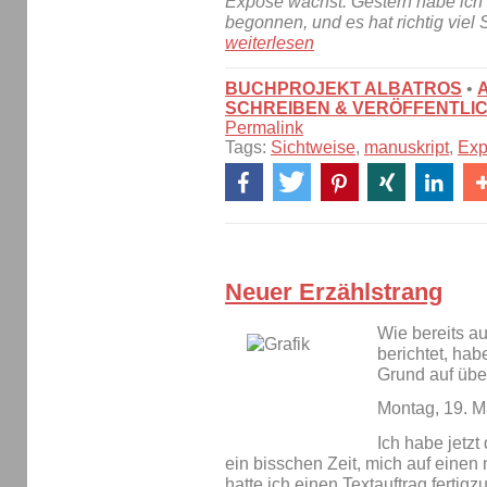
Exposé wächst. Gestern habe ich
begonnen, und es hat richtig viel
weiterlesen
BUCHPROJEKT ALBATROS
•
SCHREIBEN & VERÖFFENTLI
Permalink
Tags:
Sichtweise
,
manuskript
,
Exp
Neuer Erzählstrang
Wie bereits a
berichtet, ha
Grund auf über
Montag, 19. M
Ich habe jetzt
ein bisschen Zeit, mich auf einen 
hatte ich einen Textauftrag fertigz