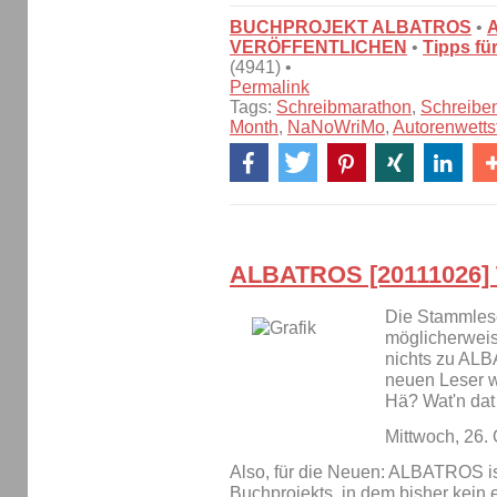
BUCHPROJEKT ALBATROS
•
VERÖFFENTLICHEN
•
Tipps fü
(4941) •
Permalink
Tags:
Schreibmarathon
,
Schreibe
Month
,
NaNoWriMo
,
Autorenwettst
ALBATROS [20111026] W
Die Stammlese
möglicherweis
nichts zu AL
neuen Leser 
Hä? Wat'n dat
Mittwoch, 26.
Also, für die Neuen: ALBATROS ist
Buchprojekts, in dem bisher kein 