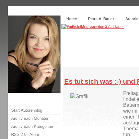
Themenspecial in
writingwomans Autorenblog
:
Wie schreibe ich ein Buch?
Home
Petra A. Bauer
Autorin
Es tut sich was :-) und
Freitag
findet 
Bauerng
Start Autorenblog
wie ih
einen T
Archiv nach Monaten
auslage
Archiv nach Kategorien
Thema:
tun.
RSS 2.0
|
Atom