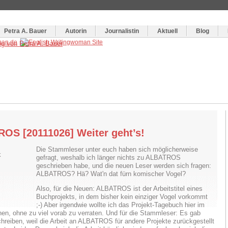
og
:
Wie schreibe ich ein Buch?
Petra A. Bauer
Autorin
Journalistin
Aktuell
Blog
OS [20111026] Weiter geht’s!
Die Stammleser unter euch haben sich möglicherweise
gefragt, weshalb ich länger nichts zu ALBATROS
geschrieben habe, und die neuen Leser werden sich fragen:
ALBATROS? Hä? Wat'n dat fürn komischer Vogel?
Also, für die Neuen: ALBATROS ist der Arbeitstitel eines
Buchprojekts, in dem bisher kein einziger Vogel vorkommt
;-) Aber irgendwie wollte ich das Projekt-Tagebuch hier im
en, ohne zu viel vorab zu verraten. Und für die Stammleser: Es gab
chreiben, weil die Arbeit an ALBATROS für andere Projekte zurückgestellt