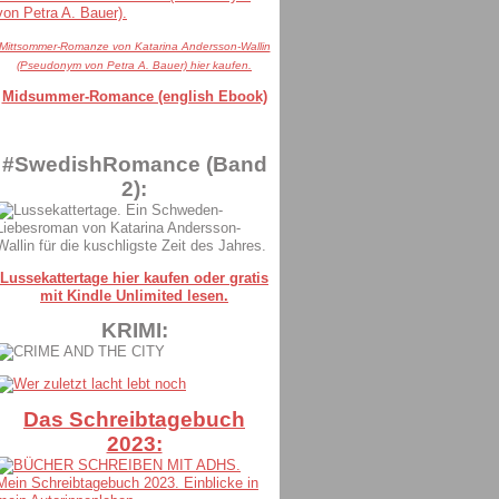
Mittsommer-Romanze von Katarina Andersson-Wallin
(Pseudonym von Petra A. Bauer) hier kaufen.
Midsummer-Romance (english Ebook)
#SwedishRomance (Band
2):
Lussekattertage hier kaufen oder gratis
mit Kindle Unlimited lesen.
KRIMI:
Das Schreibtagebuch
2023: