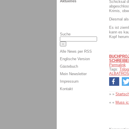
Aktuelles
Schicksal d
abgeschloss
Krimis, obw
Diesmal also
Es ist ziem
kann es kau
Suche
Kopf herums
Alle News per RSS
BUCHPROJ
Englische Version
SCHREIBE
Permalink
Gästebuch
Tags:
Trilog
ALBATROS
Mein Newsletter
Impressum
Kontakt
» »
Startsc
« «
Muss ic