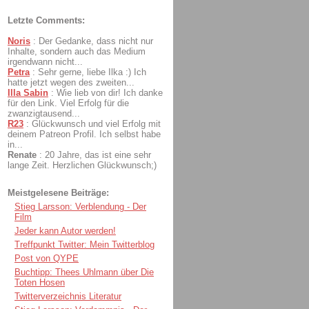
Letzte Comments:
Noris
:
Der Gedanke, dass nicht nur
Inhalte, sondern auch das Medium
irgendwann nicht...
Petra
:
Sehr gerne, liebe Ilka :) Ich
hatte jetzt wegen des zweiten...
Illa Sabin
:
Wie lieb von dir! Ich danke
für den Link. Viel Erfolg für die
zwanzigtausend...
R23
:
Glückwunsch und viel Erfolg mit
deinem Patreon Profil. Ich selbst habe
in...
Renate
:
20 Jahre, das ist eine sehr
lange Zeit. Herzlichen Glückwunsch;)
Meistgelesene Beiträge:
Stieg Larsson: Verblendung - Der
Film
Jeder kann Autor werden!
Treffpunkt Twitter: Mein Twitterblog
Post von QYPE
Buchtipp: Thees Uhlmann über Die
Toten Hosen
Twitterverzeichnis Literatur