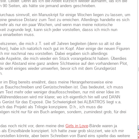
te. Leider. Denn als ich die Arbeit kürzlich wieder aufnahm, las ich die
 90 Seiten, als hätte sie jemand anders geschrieben.
durchaus sinnvoll, ein Manuskript für einige Wochen liegen zu lassen, um
 eine gewisse Distanz zum Text zu erreichen. Allerdings handelte es sich
mehr als nur ein paar Wochen, und wenn man meine notorische
keit zugrunde legt, kann sich jeder vorstellen, dasss ich mich nun
u einarbeiten muss.
lszenen, die mich z.T. seit elf Jahren begleiten (denn so alt ist die
hon), habe ich natürlich noch gut im Kopf. Aber einige der neuen Figuren
h mir nochmal neu vorstellen. Dabei ergaben sich allerdings
de Aspekte, die mich wieder ein Stück vorangebracht haben. Überdies
mir der Abstand eine ganz andere SIchtweise auf den vorhandenen Plot,
de wohl einiges wieder umwerfen, bevor ich mit dem Grundgerüst
n.
ier im Blog bereits erwähnt, dass meine Herangehensweise eine
s Bauchschreiben und Gerüstschreiben ist. Das bedeutet, ich muss
am Text mehr oder weniger drauflosschreiben, nur mit einer Idee im
 Währenddessen wird mir klarer, wo ich eigentlich hin will und DANN
s Gerüst für das Exposé. Die Schwierigkeit bei ALBATROS liegt v.a.
ich das Projekt als Trilogie konzipiere. D.h., ich muss die
gen nicht nur für ein Buch anlegen, sondern, zumindest grob, für drei
das noch nicht vor, denn meine drei
Girls in Love
-Bände waren ja
 als Einzelbände konzipiert. Ich hatte zwar grob skizziert, wie ich mir
vorstellen könnte, aber beim Schreiben von Band eins spielte das weitere