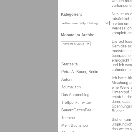
werden muss
vorhandenen
Nun ist es 
Kategorien:
tatsächlich
hierbei um 
Vergesslich
komplett ne
Monate im Archiv:
Die Schlüsse
Kernidee sc
mussten sic
überraschen
ermöglicht 
Startseite
und ich wer
zufrieden bi
Petra A. Bauer, Berlin
Ich hatte h
Autorin
Mischung au
Journalistin
eine Weile 
Hinterkopf.
Das Autorenblog
entsteht da
darin, dass 
Treffpunkt Twitter
Spannungsbö
BauernGartenFee
Bücher.
Termine
Bisher kam 
ursprünglich
Mein Buchshop
das weiter 