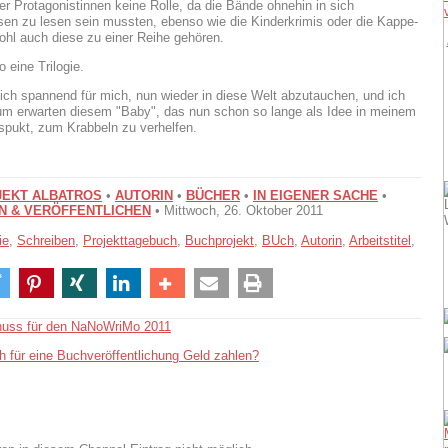
er Protagonistinnen keine Rolle, da die Bände ohnehin in sich
en zu lesen sein mussten, ebenso wie die Kinderkrimis oder die Kappe-
ohl auch diese zu einer Reihe gehören.
 eine Trilogie.
lich spannend für mich, nun wieder in diese Welt abzutauchen, und ich
m erwarten diesem "Baby", das nun schon so lange als Idee in meinem
pukt, zum Krabbeln zu verhelfen.
EKT ALBATROS
•
AUTORIN
•
BÜCHER
•
IN EIGENER SACHE
•
N & VERÖFFENTLICHEN
• Mittwoch, 26. Oktober 2011
ie
,
Schreiben
,
Projekttagebuch
,
Buchprojekt
,
BUch
,
Autorin
,
Arbeitstitel
,
huss für den NaNoWriMo 2011
h für eine Buchveröffentlichung Geld zahlen?