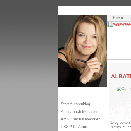
Themenspecial in
writingwomans Autorenbl
Home
ALBATR
Start Autorenblog
Archiv nach Monaten
Archiv nach Kategorien
Blog benenn
RSS 2.0
|
Atom
nichts zu s