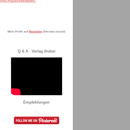
Mein Profil auf
Mastodon
(literatur.social)
Q & A - Verlag finden
Empfehlungen
...